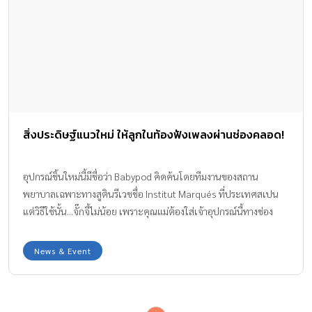
สิ่งประดิษฐ์แนวใหม่ ให้ลูกในท้องฟังเพลงผ่านช่องคลอด!
อุปกรณ์ชิ้นใหม่นี้มีชื่อว่า Babypod คิดค้นโดยทีมงานของสถาน
พยาบาลเฉพาะทางสูตินรีเวชชื่อ Institut Marqués ที่ประเทศสเปน
แต่วิธีใช้นั้น...จั๊กจี้ไม่น้อย เพราะคุณแม่ต้องใส่เจ้าอุปกรณ์นี้ทางช่อง
คลอด
News & Event