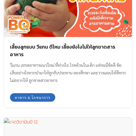
ต้องเป็นอาหารที่ปรุงสุก สดใหม่จากวัตถุดิบที่สะอาด ปลอดภัย และก็
ต้องครบคุณค่าสารอาหาร 5 หมู่ด้วยนะคะ และนอกจากอาหารมื้อหลัก
แล้ว คุณแม่ยังสามารถเพิ่มเติมระหว่างวัน หรือระหว่างมื้ออาหาร ด้วย
เครื่องดื่มเพื่อสุขภาพ นั่นก็คือ บาลานซ์ น้ำนมข้าวออร์แกนิก จากใจเลย
ค่ะ เป็นเครื่องดื่มที่ดีกับสุขภาพคุณแม่ท้องมาก ๆ […]
เลี้ยงลูกแบบ วีแกน ดีไหม เลี้ยงยังไงไม่ให้ลูกขาดสาร
อาหาร
วีแกน เทรดอาหารแนวใหม่ ที่ห่วงใย โรคอ้วนในเด็ก แต่จะมีข้อดี ข้อ
เสียอย่างไรหากนำมาให้ลูกรับประทาน ลองศึกษา และวางแผนให้ดีหาก
ไม่อยากให้ ลูกขาดสารอาหาร
อาหาร & โภชนาการ