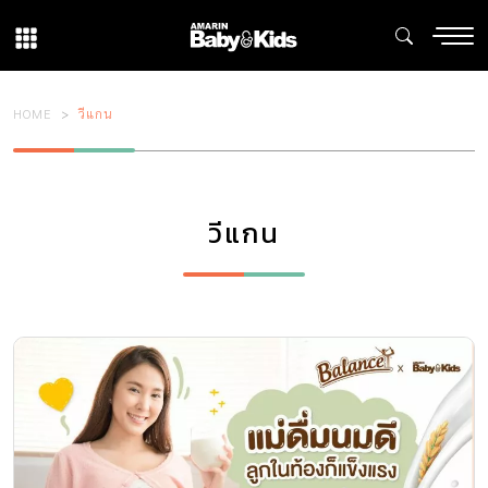
HOME
วีแกน
วีแกน