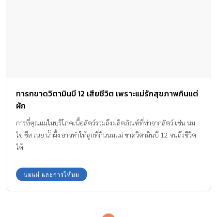
ทารกขาดวิตามินบี 12 เสียชีวิต เพราะแม่รักสุขภาพกินแต่
ผัก
การที่คุณแม่ไม่บริโภคเนื้อสัตว์รวมถึงผลิตภัณฑ์ที่ทำจากสัตว์ เช่น นม
ไข่ ชีส เนย น้ำผึ้ง อาจทำให้ลูกที่กินนมแม่ ขาดวิตามินบี 12 จนถึงชีวิต
ได้
นมแม่ และการให้นม