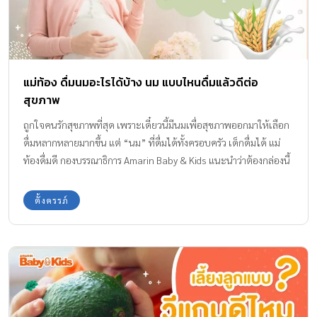
แม่ท้อง ดื่มนมอะไรได้บ้าง นม แบบไหนดื่มแล้วดีต่อ
สุขภาพ
ถูกใจคนรักสุขภาพที่สุด เพราะเดี๋ยวนี้มีนมเพื่อสุขภาพออกมาให้เลือก
ดื่มหลากหลายมากขึ้น แต่ “นม” ที่ดื่มได้ทั้งครอบครัว เด็กดื่มได้ แม่
ท้องดื่มดี กองบรรณาธิการ Amarin Baby & Kids แนะนำว่าต้องกล่องนี้
ค่ะ >> บาลานซ์ น้ำนมข้าวออร์แกนิก เป็นไอเทมเครื่องดื่มที่ดีต่อ
สุขภาพ อยากให้ทุกคนได้ดื่มกันทุกวันค่ะ กินดี ร่างกายก็แข็งแรง…
ตั้งครรภ์
สุขภาพที่ดีต้องแข็งแรงจากภายในสู่ภายนอก การจะทำให้ระบบเซลล์
ระบบเลือด ระบบอวัยวะต่าง ๆ ภายในร่างกายมีสมดุลที่ดี มีความแข็ง
แรง จนส่งผลออกมาภายนอก ช่วยทำให้ผม ผิวพรรณ หน้าตาสดใส
กระดูกไม่พรุน มีสายตาดี เป็นต้น ล้วนมาจากโภชนาการสารอาหารที่รับ
ประทานเข้าไปส่วนหนึ่ง บวกกับการได้นอนหลับพักผ่อนอย่างเพียงพอ
สำหรับคุณแม่ตั้งครรภ์ อาหารที่รับประทานในแต่ละวัน แต่ละมื้อ ควร