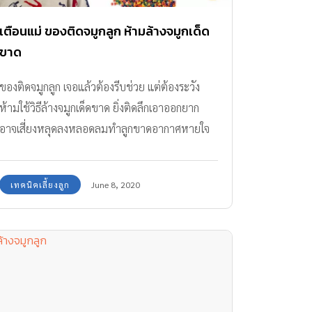
หวัด จาม หายใจไม่ค่อยออกอยู่บ่อยครั้ง จะทำ
อย่างไรเมื่อลูกน้อยของคุณมีน้ำมูกไหล หรือหายใจ
เตือนแม่ ของติดจมูกลูก ห้ามล้างจมูกเด็ด
ไม่ออก สิ่งเหล่านี้จะเกิดจากโรคภูมิหรือไม่ หาคำ
ขาด
ตอบได้ที่นี่ โรคภูมิแพ้คืออะไร โรคภูมิแพ้ คือ การ
ของติดจมูกลูก เจอแล้วต้องรีบช่วย แต่ต้องระวัง
เกิดปฏิกิริยาผิดปกติของร่ายกายต่อสารชนิดหนึ่ง
ห้ามใช้วิธีล้างจมูกเด็ดขาด ยิ่งติดลึกเอาออกยาก
ของสิ่งแวดล้อม ซึ่งทำให้เกิดการอักเสบของอวัยวะ
อาจเสี่ยงหลุดลงหลอดลมทำลูกขาดอากาศหายใจ
ต่างๆ สารเหล่สนี้เรียกว่า “สารก่อภูมิแพ้” สามารถ
พบได้ตามฝุ่นละอองภายในบ้าน แมลงต่างๆ รวม
ถึงขนของสัตว์เลี้ยงอีกด้วย โดยส่วนมากเด็กอายุต่ำ
เทคนิคเลี้ยงลูก
June 8, 2020
กว่า 3 ปีมักจะไม่ค่อยเป็นไข้ละอองฟาง หรือโรค
จมูกอักเสบจากภูมิแพ้ตามฤดูกาล แต่ถ้าหากลูก
น้อยวัยเตาะแตะของคุณมีอาการคัดจมูก ซึ่งมีความ
เป็นไปได้ว่าอาการเหล่านี้จะมีแนวโน้มที่จะเกิดจาก
โรคไข้หวัด หรืออาการติดเชื้อที่ไม่รุนแรง อาจจะใช้
เวลา 2-3 วันในการรักษา ซึ่งจะทำให้จมูกของลูก