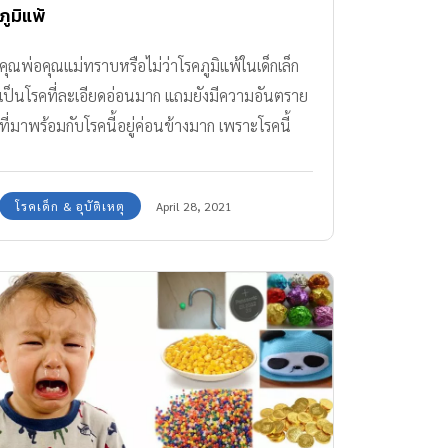
ภูมิแพ้
คุณพ่อคุณแม่ทราบหรือไม่ว่าโรคภูมิแพ้ในเด็กเล็ก
เป็นโรคที่ละเอียดอ่อนมาก แถมยังมีความอันตราย
ที่มาพร้อมกับโรคนี้อยู่ค่อนข้างมาก เพราะโรคนี้
เป็นอาการที่เกี่ยวกับภูมิคุ้มกันของร่างกายเด็กโดย
เฉพาะ คุณพ่อคุณแม่หลายท่านคงเคยได้ยินว่าเด็ก
โรคเด็ก & อุบัติเหตุ
April 28, 2021
สมัยนี้เป็นโรคภูมิแพ้กันเยอะมากขึ้น ในช่วงแรก
ของเด็กทารของแต่ละคนอาจจะมีอาการไม่เหมือน
กัน เช่น มีอาการแพ้นมวัว แพ้ถั่วหลัง หรือแม้แต่
แพ้ไรฝุ่น ซึ่งเด็กบางคนที่มีแพ้ไรฝุ่นจะมีอาการเป็น
ผื่นตามเนื้อตามตัวไปจนอายุ 4-5 ขวบเลย ในขณะ
เดียวกันความรุนแรงก็จะลดลงเมื่อโต เมื่อเด็กโตขึ้น
โรคภูมิแพ้แบบที่โดยทั่วไปรู้จักในชื่อโรคแพ้อากาศ
จะเริ่มปรากฎชัดขึ้น เด็กๆ จะมีอาการเหมือนเป็น