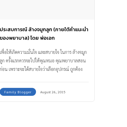
น้อยไม่ได้กลิ่นและหายใจไม่สะดวกเท่าที่ควร การ
ระคายเคืองที่เกิดจากบางสิ่งในอากาศ เช่น ฝุ่น ควัน
บุหรี่ เชื้อรา หรือมลภาวะจากการจราจร การแพ้สาร
สัมผัส เช่น ขนสัตว์เลี้ยงหรือไรฝุ่น ควรทำอย่างไร
ประสบการณ์ ล้างจมูกลูก (ภายใต้คำแนะนำ
หากลูกน้อยมีไข้ ไข้ละอองฟาง […]
ของพยาบาล) โดย พ่อเอก
เพื่อให้เกิดความมั่นใจ และสบายใจ ในการ ล้างจมูก
ลูก ครั้งแรกควรจะไปให้คุณหมอ คุณพยาบาลสอน
ก่อน เพราะจะได้สบายใจว่าเลือกอุปกรณ์ ถูกต้อง
ทำขั้นตอนถูกต้อง รวมทั้งได้ซักถามข้อกังวลสงสัย
ต่างๆ
Family Blogger
August 26, 2015