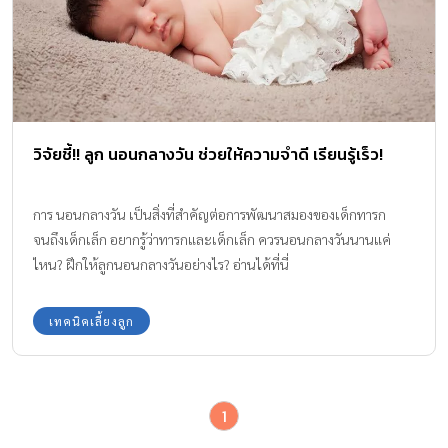
วิจัยชี้!! ลูก นอนกลางวัน ช่วยให้ความจำดี เรียนรู้เร็ว!
การ นอนกลางวัน เป็นสิ่งที่สำคัญต่อการพัฒนาสมองของเด็กทารก
จนถึงเด็กเล็ก อยากรู้ว่าทารกและเด็กเล็ก ควรนอนกลางวันนานแค่
ไหน? ฝึกให้ลูกนอนกลางวันอย่างไร? อ่านได้ที่นี่
เทคนิคเลี้ยงลูก
1