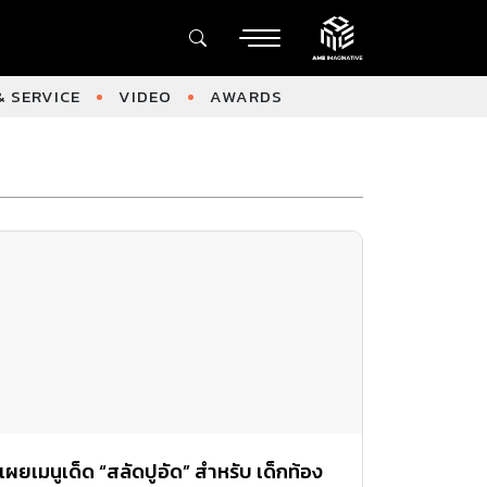
 SERVICE
VIDEO
AWARDS
เผยเมนูเด็ด “สลัดปูอัด” สำหรับ เด็กท้อง