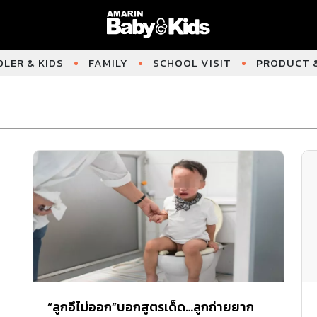
LER & KIDS
FAMILY
SCHOOL VISIT
PRODUCT &
“ลูกอึไม่ออก”บอกสูตรเด็ด…ลูกถ่ายยาก