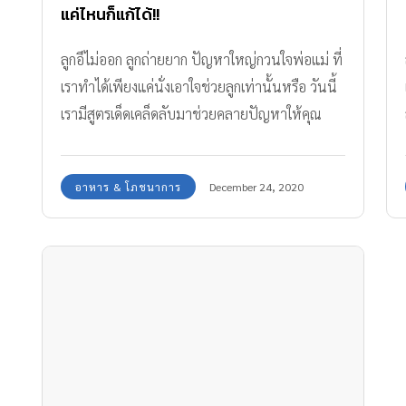
แค่ไหนก็แก้ได้!!
ลูกอึไม่ออก ลูกถ่ายยาก ปัญหาใหญ่กวนใจพ่อแม่ ที่
เราทำได้เพียงแค่นั่งเอาใจช่วยลูกเท่านั้นหรือ วันนี้
เรามีสูตรเด็ดเคล็ดลับมาช่วยคลายปัญหาให้คุณ
และลูกน้อยได้
อาหาร & โภชนาการ
December 24, 2020