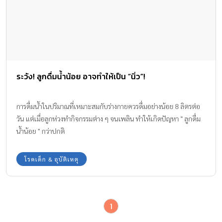
ระวัง! ลูกดื่มน้ำน้อย อาจทำให้เป็น “นิ่ว”!
การดื่มน้ำในปริมาณที่เหมาะสมกับร่างกายควรดื่มอย่างน้อย 8 ลิตรต่อ
วัน แต่เมื่อลูกห่วงทำกิจกรรมต่าง ๆ จนเพลิน ทำให้เกิดปัญหา " ลูกดื่ม
น้ำน้อย " กว่าปกติ
โรคเด็ก & อุบัติเหตุ
1