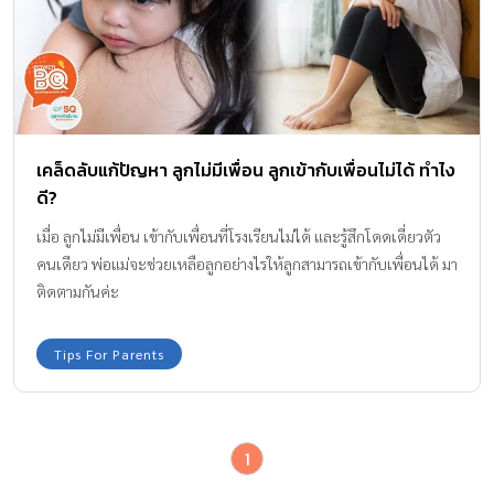
เคล็ดลับแก้ปัญหา ลูกไม่มีเพื่อน ลูกเข้ากับเพื่อนไม่ได้ ทำไง
ดี?
เมื่อ ลูกไม่มีเพื่อน เข้ากับเพื่อนที่โรงเรียนไม่ได้ และรู้สึกโดดเดี่ยวตัว
คนเดียว พ่อแม่จะช่วยเหลือลูกอย่างไรให้ลูกสามารถเข้ากับเพื่อนได้ มา
ติดตามกันค่ะ
Tips For Parents
1