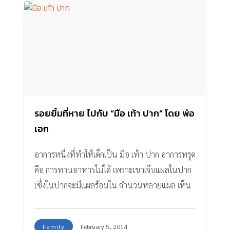
รอยยิ้มที่หาย ไปกับ “มือ เท้า ปาก” โดย พ่อ
เอก
อาการหนึ่งที่ทำให้เด็กเป็น มือ เท้า ปาก อาการทรุด
คือ การทานอาหารไม่ได้ เพราะเขาเจ็บแผลในปาก
(ซึ่งในปากจะมีแผลร้อนใน จำนวนหลายแผล เห็น
แล้วน้ำตาจะตกทีเดียวครับ เพราะผู้ใหญ่อย่างเรา
เป็นแผลร้อนใน 2-3 แผล ยังเจ็บแทบแย่) โชคดีมาก
Family
February 5, 2014