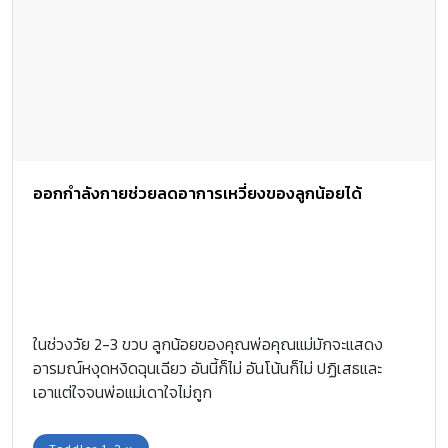
ออกกำลังกายช่วยลดอาการเหวี่ยงของลูกน้อยได้
ในช่วงวัย 2-3 ขวบ ลูกน้อยของคุณพ่อคุณแม่มักจะแสดง
อารมณ์หงุดหงิดฉุนเฉียว อันนี้ก็ไม่ อันโน้นก็ไม่ ปฏิเสธและ
เอาแต่ใจจนพ่อแม่เดาใจไม่ถูก
Toddler 1-2 y