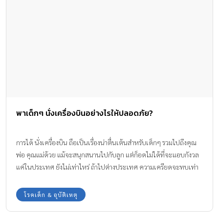
พาเด็กๆ นั่งเครื่องบินอย่างไรให้ปลอดภัย?
การได้ นั่งเครื่องบิน ถือเป็นเรื่องน่าตื่นเต้นสำหรับเด็กๆ รวมไปถึงคุณ
พ่อ คุณแม่ด้วย แม้จะสนุกสนานไปกับลูก แต่ก็อดไม่ได้ที่จะแอบกังวล
แค่ในประเทศ ยังไม่เท่าไหร่ ถ้าไปต่างประเทศ ความเครียดจะทบเท่า
ทวีคูณ เพราะต้องเตรียม สารพัดสิ่งให้พร้อมทั้งการจองตั๋วเครื่องบิน
โรคเด็ก & อุบัติเหตุ