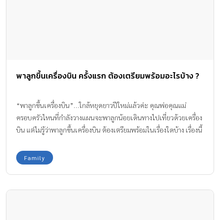
พาลูกขึ้นเครื่องบิน ครั้งแรก ต้องเตรียมพร้อมอะไรบ้าง ?
“พาลูกขึ้นเครื่องบิน”…ใกล้หยุดยาวปีใหม่แล้วค่ะ คุณพ่อคุณแม่
ครอบครัวไหนที่กำลังวางแผนจะพาลูกน้อยเดินทางไปเที่ยวด้วยเครื่อง
บิน แต่ไม่รู้ว่าพาลูกขึ้นเครื่องบิน ต้องเตรียมพร้อมในเรื่องใดบ้าง เรื่องนี้
หมดกังวลไปได้เลยค่ะ เพราะทีมงาน Amarin Baby & Kids มีข้อ
แนะนำในการเตรียมพร้อม พาลูกขึ้นเครื่องบินแบบเจ้าตัวเล็กไม่งอแง
Family
พร้อมทั้งเอกสารต่างๆ ที่ต้องเตรียมมาฝากกันค่ะ