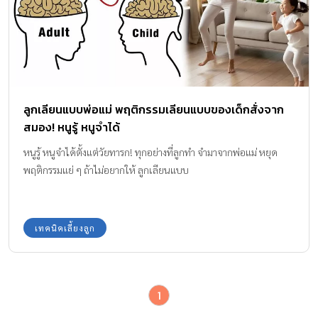
ลูกเลียนแบบพ่อแม่ พฤติกรรมเลียนแบบของเด็กสั่งจาก
สมอง! หนูรู้ หนูจำได้
หนูรู้ หนูจำได้ตั้งแต่วัยทารก! ทุกอย่างที่ลูกทำ จำมาจากพ่อแม่ หยุด
พฤติกรรมแย่ ๆ ถ้าไม่อยากให้ ลูกเลียนแบบ
เทคนิคเลี้ยงลูก
1