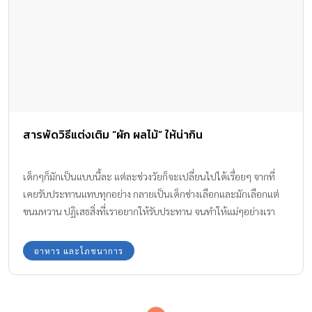
สารพัดวิธีแต่งเติม “ผัก ผลไม้” ให้น่ากิน
เด็กๆก็มักเป็นแบบนี้ละ แต่ละช่วงวัยก็จะเปลี่ยนไปได้เรื่อยๆ จากที่
เคยรับประทานแทบทุกอย่าง กลายเป็นเด็กช่างเลือกและมักเลือกแต่
ขนมหวาน ปฏิเสธสิ่งที่เราอยากให้รับประทาน จนทำให้แม่ๆอย่างเรา
ปวดศีรษะไปตามๆกัน
อาหาร และโภชนาการ