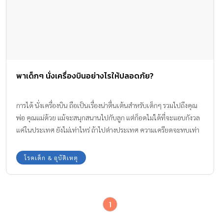
พาเด็กๆ นั่งเครื่องบินอย่างไรให้ปลอดภัย?
การได้ นั่งเครื่องบิน ถือเป็นเรื่องน่าตื่นเต้นสำหรับเด็กๆ รวมไปถึงคุณ
พ่อ คุณแม่ด้วย แม้จะสนุกสนานไปกับลูก แต่ก็อดไม่ได้ที่จะแอบกังวล
แค่ในประเทศ ยังไม่เท่าไหร่ ถ้าไปต่างประเทศ ความเครียดจะทบเท่า
ทวีคูณ เพราะต้องเตรียม สารพัดสิ่งให้พร้อมทั้งการจองตั๋วเครื่องบิน
โรคเด็ก & อุบัติเหตุ
1