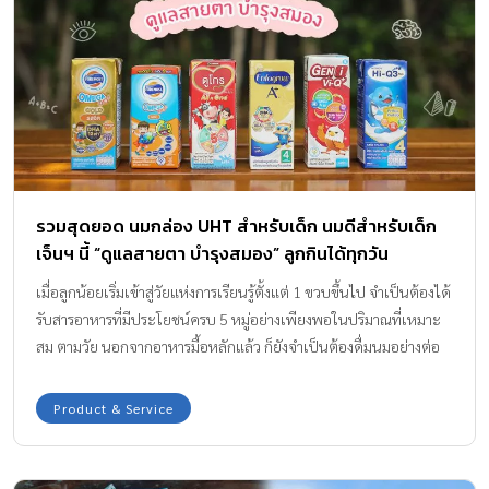
รวมสุดยอด นมกล่อง UHT สำหรับเด็ก นมดีสำหรับเด็ก
เจ็นฯ นี้ “ดูแลสายตา บำรุงสมอง” ลูกกินได้ทุกวัน
เมื่อลูกน้อยเริ่มเข้าสู่วัยแห่งการเรียนรู้ตั้งแต่ 1 ขวบขึ้นไป จำเป็นต้องได้
รับสารอาหารที่มีประโยชน์ครบ 5 หมู่อย่างเพียงพอในปริมาณที่เหมาะ
สม ตามวัย นอกจากอาหารมื้อหลักแล้ว ก็ยังจำเป็นต้องดื่มนมอย่างต่อ
เนื่อง เพื่อให้มีพัฒนาการการเจริญเติบโตที่สมวัย ซึ่งเด็ก วัย 1 ขวบ++
คุณแม่ควรเริ่มให้ลูกได้ดื่มนมกล่อง UHT สำหรับเด็กกันค่ะ นมกล่อง
Product & Service
UHT สำหรับเด็ก ดูแลสายตา บำรุงสมอง และเพื่อให้คุณแม่มีข้อมูลใน
การตัดสินใจเลือกนมกล่อง UHT กล่องแรกให้ลูก มาดูกันค่ะว่ามีนมก
ล่อง UHT สำหรับเด็ก ยี่ห้อไหนที่ดีต่อพัฒนาการของลูก ทั้งในเรื่องการ