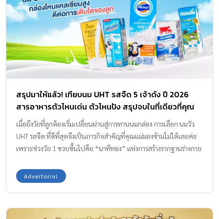
สรุปมาให้แล้ว! เทียบนม UHT รสจืด 5 เจ้าดัง ปี 2026
สารอาหารตัวไหนเด่น ตัวไหนปัง สรุปจบในที่เดียวที่คุณ
แม่ต้องรู้
เมื่อถึงวัยที่ลูกต้องเริ่มเปลี่ยนผ่านสู่การทานนมกล่อง การเลือก นมวัว
UHT รสจืด ที่ดีที่สุดจึงเป็นภารกิจสำคัญที่คุณแม่มองข้ามไม่ได้เลยค่ะ
เพราะช่วงวัย 1 ขวบขึ้นไปคือ “นาทีทอง” แห่งการสร้างรากฐานร่างกาย
โดยเฉพาะเรื่อง “ความสูง” และโครงสร้างกระดูกที่แข็งแรง ซึ่งจะ
เป็นต้นทุนสำคัญให้ลูกรักเติบโตได้อย่างสมวัยและมั่นใจ แน่นอนว่าใน
Advertorial
ปี 2026 นี้ เทรนด์โภชนาการที่คุณแม่ยุคใหม่ให้ความสำคัญเป็นอันดับ
หนึ่งคือ “สารอาหารจากธรรมชาติ” ที่ร่างกายดูดซึมไปใช้ได้จริง โดย
เฉพาะ แคลเซียมจากน้ำนมโคแท้ 100% ที่ไม่ได้มีดีแค่ช่วยเรื่องกระดูก