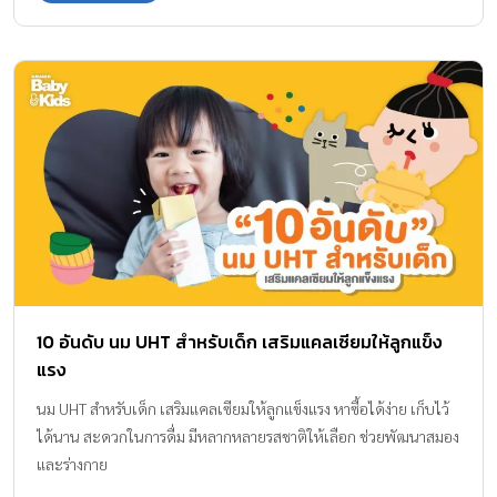
เด็กจนโต เพราะประโยชน์ของนมนั้นมีมากมาย อุดมไปด้วยสารอาหาร
ที่จำเป็นต่อร่างกาย เช่น โปรตีน แคลเซียม วิตามินและเกลือแร่ต่างๆ
ช่วยเสริมสร้างกระดูกและฟันให้แข็งแรง โดยเฉพาะเด็กๆ นมจะมีช่วย
เสริมสร้างการเจริญเติบโตของร่างกาย ส่งเสริมพัฒนาการทางด้านสมอง
แต่ก็ควรกินนมร่วมกับการกินอาหารให้ครบ 5 หมู่ตามหลักโภชนาการ
ด้วยนะคะ ทีมแม่ ABK ขอแนะนำ โฟร์โมสต์ โอเมก้า 369 โกลด์ 1 พลัส
นมกล่อง UHT สำหรับเด็กอายุ 1 ขวบขึ้นไป ซึ่งเป็นสูตรเฉพาะของโฟร์
โมสต์ และเป็นครั้งแรกที่มี DHA สูงถึง 27 มก., โอเมก้า 3 6 9, สฟิงโกไม
อีลิน และ […]
10 อันดับ นม UHT สำหรับเด็ก เสริมแคลเซียมให้ลูกแข็ง
แรง
นม UHT สำหรับเด็ก เสริมแคลเซียมให้ลูกแข็งแรง หาซื้อได้ง่าย เก็บไว้
ได้นาน สะดวกในการดื่ม มีหลากหลายรสชาติให้เลือก ช่วยพัฒนาสมอง
และร่างกาย