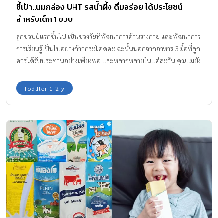
ชี้เป้า..นมกล่อง UHT รสน้ำผึ้ง ดื่มอร่อย ได้ประโยชน์
สำหรับเด็ก 1 ขวบ
ลูกขวบปีแรกขึ้นไป เป็นช่วงวัยที่พัฒนาการด้านร่างกาย และพัฒนาการ
การเรียนรู้เป็นไปอย่างก้าวกระโดดค่ะ ฉะนั้นนอกจากอาหาร 3 มื้อที่ลูก
ควรได้รับประทานอย่างเพียงพอ และหลากหลายในแต่ละวัน คุณแม่ยัง
ต้องเสริมนมให้ลูกดื่มทุกวัน เพื่อพัฒนาการที่สมบูรณ์และสมวัยค่ะ ใน
เด็กวัย 1 ขวบ ควรดื่มนมกล่อง UHT สูตร 3 วันละ 2 กล่อง!!
Toddler 1-2 y