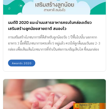
นมดีปี 2020 แนะนำนมสารอาหารครบในกล่องเดียว
เสริมสร้างลูกน้อยสายตาดี สมองไว
การเสริมสร้างโภชนาการที่ดีสำหรับลูกน้อยวัย 1 ปีขึ้นไปนั้น นอกจาก
อาหาร 3 มื้อที่มีโภชนาการครบทั้ง 5 หมู่แล้ว ควรให้ลูกดื่มนมวันละ 2-3
กล่อง เพื่อเติมเต็มโภชนาการที่จำเป็นต่อการเจริญเติบโต ซึ่งนมกล่อง
UHT รสจืดนั้นมีให้เลือกมากมายในท้องตลาดค่ะ แต่จะเลือกอย่างไร
ให้ลูกได้พัฒนาการที่ดีจาก นมกล่อง UHT เพราะนมกล่อง UHT ทุกวันนี้
Awards 2020
ไม่ได้มีดีแค่แคลเซียม เราไม่ได้ให้ลูกกินนมเยอะๆ เพื่อให้ตัวสูงเท่านั้น
แต่สารอาหารในนมกล่องยังมีประโยชน์ต่อพัฒนาการที่สำคัญในด้าน
ต่างๆ อีกด้วย เว็บไซต์ www.amarinbabyandkids.com ยกให้ “ดัชมิ
ลล์ เจ็นไอ” เป็น นมกล่อง UHT ที่ได้รับรางวัล Editor’s Choice UHT
MILK AWARD จาก Amarin Baby & Kids Awards 2020 ทีม
บรรณาธิการ Amarin Baby & Kids ขอรีวิว นม UHT […]