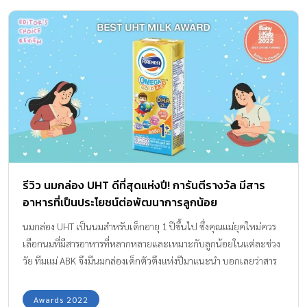
เด็กวัยเริ่มต้น ความหลากหลายเพื่อพัฒนาการที่สมบูรณ์ เมื่อลูกน้อย
ก้าวเข้าสู่วัย 1 ปีขึ้นไป ถือเป็นช่วงเวลาสำคัญที่เขาจะเริ่มเรียนรู้และ
ปรับตัวกับการกินอาหารที่หลากหลายมากขึ้น คล้ายกับที่ผู้ใหญ่รับ
ประทานเลยค่ะ ในฐานะคุณแม่ สิ่งสำคัญคือการดูแลให้ลูกได้รับ
ประทานอาหารอย่างครบถ้วนทั้ง 3 มื้อหลัก โดยเน้นสารอาหารให้ครบ 5
หมู่ เพื่อส่งเสริมการเจริญเติบโตและพัฒนาการที่แข็งแรง อาหารที่
เหมาะสมกับวัยนี้ควรมีลักษณะที่ไม่แข็งมาก เพื่อให้ลูกเคี้ยวและกลืน
ได้ง่าย เช่น ก๋วยเตี๋ยวน้ำ โจ๊ก ข้าวต้ม หรือราดหน้า ที่ผ่านการหั่นหรือบด
ให้มีขนาดพอดีคำ นอกจากอาหารมื้อหลักแล้ว การเสริมด้วย นม ก็ยังคง
เป็นสิ่งจำเป็น ไม่ว่าจะเป็นนมกล่อง UHT หรือการฝึกให้ลูกดื่มนมจาก
รีวิว นมกล่อง UHT ดีที่สุดแห่งปี! การันตีรางวัล มีสาร
แก้ว ก็เพื่อให้ลูกได้รับสารอาหารที่หลากหลาย และเติบโตแข็งแรงสมวัย
อาหารที่เป็นประโยชน์ต่อพัฒนาการลูกน้อย
และเป็นการสร้างประสบการณ์ที่ดีในการกิน […]
นมกล่อง UHT เป็นนมสำหรับเด็กอายุ 1 ปีขึ้นไป ซึ่งคุณแม่ยุคใหม่ควร
เลือกนมที่มีสารอาหารที่หลากหลายและเหมาะกับลูกน้อยในแต่ละช่วง
วัย ทีมแม่ ABK จึงมีนมกล่องเด็กตัวตึงแห่งปีมาแนะนำ บอกเลยว่าสาร
อาหารครบ ลูกได้ประโยชน์เต็มกล่องแน่นอน หากพูดถึงอาหารที่มี
ประโยชน์ต่อร่างกาย นม คือ อาหารอย่างหนึ่งที่ได้รับความนิยม ตั้งแต่
Awards 2022