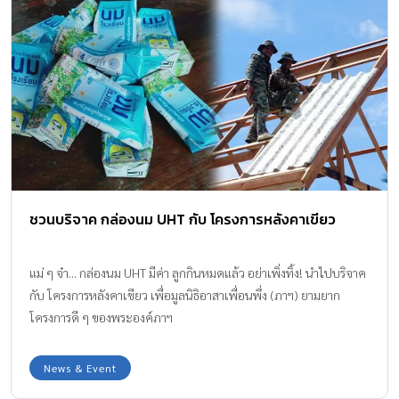
บำรุงสายตา และบำรุงสมองที่อยู่วัยกำลังโตบ้าง สำหรับนมกล่องสำหรับ
เด็ก ที่คุณแม่ส่วนใหญ่ให้ความสำคัญก่อนตัดสินใจเลือกให้ลูกดื่ม ก็จะ
แบ่งออกเป็น 4 กลุ่ม คือ ส่งเสริมพัฒนาการด้านการมองเห็น คุณ
พ่อคุณแม่รู้ไหมคะว่า สมองของลูกจะเกิดการเรียนรู้ได้อย่างมี
ประสิทธิภาพ มากกว่า 80% เกิดมาจากการมองเห็นที่ดีของ “ดวงตา”
เพราะ 1 ใน 3 ของเซลล์สมองจะถูกเชื่อมโยงเข้ากับดวงตา ฉะนั้นถ้า
คุณภาพดวงตาดี ก็จะมองเห็นได้ดี ก็จะส่งผลให้สมองเกิดการเรียนรู้
จดจำได้อย่างแม่นยำมีประสิทธิภาพนั่นเองค่ะ […]
ชวนบริจาค กล่องนม UHT กับ โครงการหลังคาเขียว
แม่ ๆ จ๋า... กล่องนม UHT มีค่า ลูกกินหมดแล้ว อย่าเพิ่งทิ้ง! นำไปบริจาค
กับ โครงการหลังคาเขียว เพื่อมูลนิธิอาสาเพื่อนพึ่ง (ภาฯ) ยามยาก
โครงการดี ๆ ของพระองค์ภาฯ
News & Event