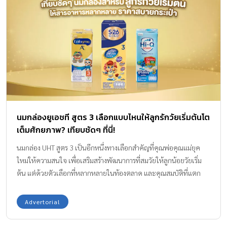
แต่ยังทำงานร่วมกับวิตามินและแร่ธาตุต่าง ๆ เพื่อส่งเสริมพัฒนาการทาง
ร่างกายให้พุ่งทะยานอย่างเต็มศักยภาพ วันนี้ Amarin Baby & Kids
รวบรวม นมวัว UHT รสจืด 5 แบรนด์ยอดฮิต ที่แม่ ๆ ไว้ใจ มาเจาะลึก
รีวิวกันแบบเน้น ๆ ว่ากล่องไหนจะมีแคลเซียมสูง สารอาหารธรรมชาติปัง
และตอบโจทย์เรื่องส่วนสูงของลูกรัก สรุปจบในที่เดียวที่คุณแม่ต้องรู้
ตามไปดูกันเลยค่ะ เสริมพลังการเรียนรู้สู่โลกกว้าง… เริ่มต้นด้วย
‘โภชนาการ’ ที่ใช่ เพื่อต้นทุนชีวิตที่ดีของลูกรัก คุณแม่ทราบไหมคะว่า
[…]
นมกล่องยูเอชที สูตร 3 เลือกแบบไหนให้ลูกรักวัยเริ่มต้นโต
เต็มศักยภาพ? เทียบชัดๆ ที่นี่!
นมกล่อง UHT สูตร 3 เป็นอีกหนึ่งทางเลือกสำคัญที่คุณพ่อคุณแม่ยุค
ใหม่ให้ความสนใจ เพื่อเสริมสร้างพัฒนาการที่สมวัยให้ลูกน้อยวัยเริ่ม
ต้น แต่ด้วยตัวเลือกที่หลากหลายในท้องตลาด และคุณสมบัติที่แตก
ต่างกันออกไป ก็อาจทำให้ไม่แน่ใจว่าจะเลือกแบบไหนดีที่สุด Amarin
Baby & Kids มีนมกล่อง UHT สูตร 3 มาเทียบอย่างละเอียด เพื่อให้คุณ
Advertorial
แม่ตัดสินใจเลือกนมที่เหมาะสมกับลูกรักได้อย่างมั่นใจ ช่วยให้เขา
เติบโตอย่างเต็มศักยภาพ พร้อมเรียนรู้สิ่งใหม่ๆ ในทุกวัน อาหารของ