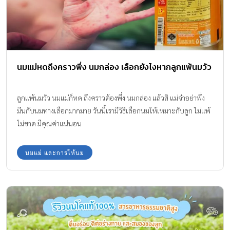
นมแม่หดถึงคราวพึ่ง นมกล่อง เลือกยังไงหากลูกแพ้นมวัว
ลูกแพ้นมวัว นมแม่ก็หด ถึงคราวต้องพึ่ง นมกล่อง แล้วสิ แม่จ๋าอย่าพึ่ง
มึนกับนมทางเลือกมากมาย วันนี้เรามีวิธีเลือกนมให้เหมาะกับลูก ไม่แพ้
ไม่ขาด มีคุณค่าแน่นอน
นมแม่ และการให้นม