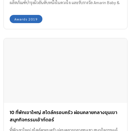
ผลิตภัณฑ์บำรุงผิวอันดับหนึ่งในดวงใจ และรับรางวัล Amarin Baby &
Kids Awards 2019 สาขา Mommy’s Choice
Awards 2019
10 ที่พักเขาใหญ่ สไตล์ครอบครัว ผ่อนคลายกลางขุนเขา
สนุกกิจกรรมเอ้าท์ดอร์
ที่พักเขาใหญ่ สไตล์ครอบครัว ผ่อนคลายกลางขุนเขา สนุกกิจกรรมเอ้