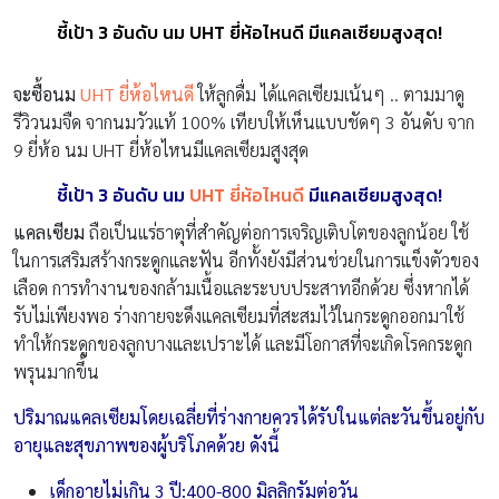
ชี้เป้า 3 อันดับ นม UHT ยี่ห้อไหนดี มีแคลเซียมสูงสุด!
จะซื้อนม
UHT ยี่ห้อไหนดี
ให้ลูกดื่ม ได้แคลเซียมเน้นๆ .. ตามมาดู
รีวิวนมจืด จากนมวัวแท้ 100% เทียบให้เห็นแบบชัดๆ 3 อันดับ จาก
9 ยี่ห้อ นม UHT ยี่ห้อไหนมีแคลเซียมสูงสุด
ชี้เป้า 3 อันดับ นม
UHT ยี่ห้อไหนดี
มี
แคลเซียมสูงสุด!
แคลเซียม
ถือเป็นแร่ธาตุที่สำคัญต่อการเจริญเติบโตของลูกน้อย ใช้
ในการเสริมสร้างกระดูกและฟัน อีกทั้งยังมีส่วนช่วยในการแข็งตัวของ
เลือด การทำงานของกล้ามเนื้อและระบบประสาทอีกด้วย ซึ่งหากได้
รับไม่เพียงพอ ร่างกายจะดึงแคลเซียมที่สะสมไว้ในกระดูกออกมาใช้
ทำให้กระดูกของลูกบางและเปราะได้ และมีโอกาสที่จะเกิดโรคกระดูก
พรุนมากขึ้น
ปริมาณแคลเซียมโดยเฉลี่ยที่ร่างกายควรได้รับในแต่ละวันขึ้นอยู่กับ
อายุและสุขภาพของผู้บริโภคด้วย ดังนี้
เด็กอายุไม่เกิน 3 ปี:400-800 มิลลิกรัมต่อวัน