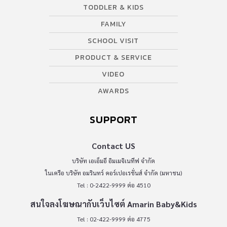
TODDLER & KIDS
FAMILY
SCHOOL VISIT
PRODUCT & SERVICE
VIDEO
AWARDS
SUPPORT
Contact US
บริษัท เอเอ็มอี อิมเมจิเนทีฟ จำกัด
ในเครือ บริษัท อมรินทร์ คอร์เปอเรชั่นส์ จำกัด (มหาชน)
Tel : 0-2422-9999 ต่อ 4510
สนใจลงโฆษณากับเว็บไซต์ Amarin Baby&Kids
Tel : 02-422-9999 ต่อ 4775