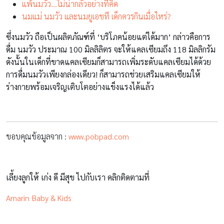
แพ้นมวัว…ไม่น่ากลัวอย่างที่คิด
นมแม่ นมวัว และนมยูเอชที เด็กควรกินเมื่อไหร่?
ซึ่งนมวัว ถือเป็นผลิตภัณฑ์ที่ ‘บริโภคน้อยแต่ได้มาก’ กล่าวคือการ
ดื่ม นมวัว ประมาณ 100 มิลลิลิตร จะให้แคลเซียมถึง 118 มิลลิกรัม
ดังนั้นในเด็กที่ขาดแคลเซียมก็สามารถเพิ่มระดับแคลเซียมได้ด้วย
การดื่มนมวัวเพียงกล่องเดียว! ก็สามารถช่วยเสริมแคลเซียมให้
ร่างกายพร้อมเจริญเติบโตอย่างแข็งแรงได้แล้ว
ขอบคุณข้อมูลจาก :
www.pobpad.com
เลี้ยงลูกให้ เก่ง ดี มีสุข ไปกับเรา คลิกติดตามที่
Amarin Baby & Kids