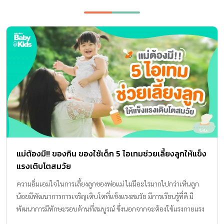
แม่ต้องมี!! ของกิน ของใช้เด็ก 5 ไอเทมช่วยเลี้ยงลูกให้แข็ง
แรงเติบโตสมวัย
ความอิ่มเอมใจในการเลี้ยงลูกของพ่อแม่ ไม่มีอะไรมากไปกว่าเห็นลูก
น้อยมีพัฒนาการการเจริญเติบโตที่แข็งแรงสมวัย มีการเรียนรู้ที่ดี มี
พัฒนาการมีทักษะรอบด้านที่สมบูรณ์ ซึ่งนอกจากจะต้องใช้แรงกายแรง
ใจของพ่อแม่ในการดูแลลูก ก็ต้องมีผลิตภัณฑ์ที่เหมาะสำหรับเด็กมา