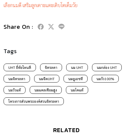
เลือกนมดี เสริมลูกเตาะแตะเติบโตเต็มวัย
Share On :
Tags
UHT ยี่ห้อไหนดี
จิตรลดา
นม UHT
นมกล่อง UHT
นมจิตรลดา
นมจืดUHT
นมยูเอชที
นมวัว100%
นมวัวแท้
นมแคลเซียมสูง
นมโคแท้
โครงการส่วนพระองค์สวนจิตรลดา
RELATED