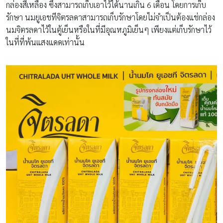
กล่องสีเหลือง ซึ่งสามารถเก็บเอาไว้ได้นานเกิน 6 เดือน โดยการเก็บ
รักษา นมยูเอชทีจิตรลดาสามารถเก็บรักษาโดยไม่จำเป็นต้องแช่กล่อง
นมจิตรลดาไว้ในตู้เย็นหรือในที่มีอุณหภูมิเย็นๆ เพียงแต่เก็บรักษาไว้
ในที่ที่พ้นแสงแดดเท่านั้น