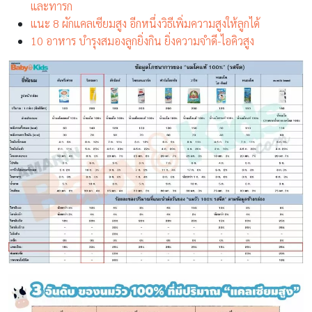
และทารก
แนะ 8 ผักแคลเซียมสูง อีกหนึ่งวิธีเพิ่มความสูงให้ลูกได้
10 อาหาร บำรุงสมองลูกยิ่งกิน ยิ่งความจำดี-ไอคิวสูง