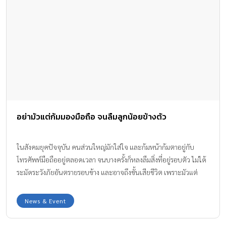
อย่ามัวแต่ก้มมองมือถือ จนลืมลูกน้อยข้างตัว
ในสังคมยุคปัจจุบัน คนส่วนใหญ่มักใส่ใจ และก้มหน้าก้มตาอยู่กับ
โทรศัพท์มือถืออยู่ตลอดเวลา จนบางครั้งก็หลงลืมสิ่งที่อยู่รอบตัว ไม่ได้
ระมัดระวังภัยอันตรายรอบข้าง และอาจถึงขั้นเสียชีวิต เพราะมัวแต่
จ้องมือถือ ดังสถานการณ์จำลองนี้ เพื่อเตือนคุณพ่อ คุณแม่เอาไว้เป็น
อุทาหรณ์ได้
News & Event