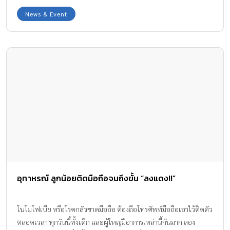
ไป จะทำอย่างไรเพื่อป้องกันการ โดนชิงมือถือ
News & Event
อุทาหรณ์ ลูกน้อยติดมือถือจนถึงขั้น “ลงแดง!!”
โนโมโฟเบีย หรือโรคกลัวขาดมือถือ ต้องถือโทรศัพท์มือถือเอาไว้ติดตัว
ตลอดเวลา ทุกวันนี้ทั้งเด็ก และผู้ใหญ่มีอาการเหล่านี้กันมาก ลอง