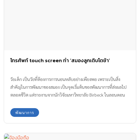
โทรศัพท์ touch screen ทำ ‘สมองลูกเติบโตช้า’
วัยเด็ก เป็นวัยที่ต้องการการนอนหลับอย่างเพียงพอ เพราะเป็นสิ่ง
สำคัญในการพัฒนาของสมอง เป็นจุดเริ่มต้นของพัฒนาการที่ส่งผลไป
ตลอดชีวิต แต่รายงานจากนักวิจัยมหาวิทยาลัย Birbeck ในลอนดอน
พบว่า เด็กอายุ 6-11 ขวบ ที่ ติดโทรศัพท์จนนอนดึก มีพัฒนาการทาง
สมองช้าลง
พัฒนาการ