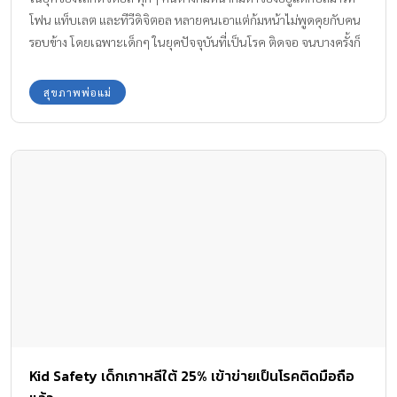
โฟน แท็บเลต และทีวีดิจิตอล หลายคนเอาแต่ก้มหน้าไม่พูดคุยกับคน
รอบข้าง โดยเฉพาะเด็กๆ ในยุคปัจจุบันที่เป็นโรค ติดจอ จนบางครั้งก็
ทำให้เกิดปัญหา ปวดคอ และส่งผลต่อปัญหาสายตา ทำให้สายตาล้า
เรื้อรัง
สุขภาพพ่อแม่
Kid Safety เด็กเกาหลีใต้ 25% เข้าข่ายเป็นโรคติดมือถือ