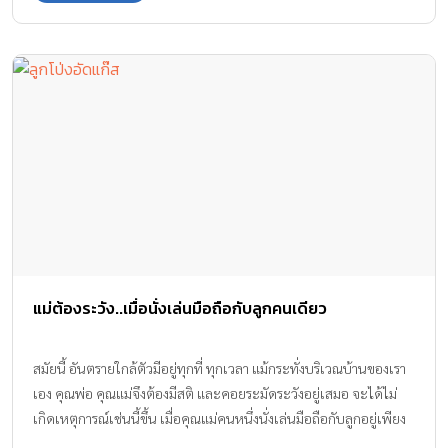
แม่ต้องระวัง..เมื่อนั่งเล่นมือถือกับลูกคนเดียว
สมัยนี้ อันตรายใกล้ตัวมีอยู่ทุกที่ ทุกเวลา แม้กระทั่งบริเวณบ้านของเรา
เอง คุณพ่อ คุณแม่จึงต้องมีสติ และคอยระมัดระวังอยู่เสมอ จะได้ไม่
เกิดเหตุการณ์เช่นนี้ขึ้น เมื่อคุณแม่คนหนึ่งนั่งเล่นมือถือกับลูกอยู่เพียง
ลำพังที่หน้าบ้าน แล้วจู่ๆ ก็มีคนร้ายขับรถผ่านมากระชากโทรศัพท์มือถือ