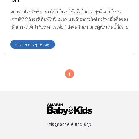
แล้ว
นอกจากโรคติดต่ออย่างไข้หวัดนก ไข้หวัดใหญ่ ล่าสุดมีผลวิจัยของ
เกาหลีที่กำลังจะตีพิมพ์ในปี 2559 เผยถึงอาการติดโทรศัพท์มือถือของ
เด็กเกาหลีใต้ ว่ากันว่าคนเอเชียกำลังติดกันมากและผู้เป็นโรคนี้ก็มีอายุ
น้อยลงเรื่อยๆ นักจิตวิทยาเรียกอาการของโรคนี้ว่า “โนโมโฟเบีย”
(Nomophobia) โนโมโฟเบีย คือความหวาดกลัวว่าตัวเองจะอยู่ไม่ได้
การป้องกันอุบัติเหตุ
ถ้าไม่มีโทรศัพท์มือถือ จากการสำรวจนักเรียนเกาหลีใต้เกือบ 1,000
คน พบว่าเด็กๆ ใช้มือถือกันตั้งแต่อายุ 11-12 ปี ใช้เวลาอยู่กับมัน 5.4
ชั่วโมงต่อวัน และพบว่าเด็กเกาหลีใต้ถึง 25 % เข้าข่ายเสพติดมือถือ
1
เสียแล้ว ในเอเชียมีผู้ใช้โทรศัพท์มือถือราว 2,500 ล้านคน มีอุบัติเหตุ
ที่มีสาเหตุจากการไม่ระวังขณะใช้โทรศัพท์มือถือเกิดขึ้นมาก เช่น ตก
ท่าเรือ ตกรถเมล์ ในสิงคโปร์ ที่มียอดประชากรเสพติดเทคโนโลยีมาก
ถึงขึ้นต้องมีคลินิกบำบัดอาการติดเทคโนโลยีสมัยใหม่ ยกตัวอย่างเช่น
คุณครูในโรงเรียนบางแห่งสั่งการบ้านผ่าน WhatsApp ทำให้เด็กๆ ก็
ต้องพลอยมีโทรศัพท์มือถือไปด้วย ในขณะที่จีนเป็นประเทศแรกใน
เอเชียที่ระบุว่าโรคเสพติดอินเตอร์เน็ตถือเป็นโรคทางคลินิก ได้มี
เพื่อลูกฉลาด ดี และ มีสุข
คลินิกเพื่อบำบัดโรคเสพติดสื่อออนไลน์ใหม่ๆ โดยมีจิตแพทย์ดูแล
อย่างใกล้ชิด นายโทมัส ลี จิตแพทย์ที่ปรึกษา ได้กล่าวว่า ประเทศอื่นๆ