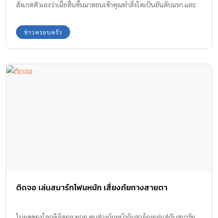
สังเกตตัวเองว่าเมื่อตื่นขึ้นมาตอนเช้าคุณทำสิ่งใดเป็นอันดับแรก และ
ทำสิ่งใดอันดับสุดท้ายก่อนนอน สิ่งที่น่าเป็นห่วงคือเมื่อลูก ติดมือถือจน
ลงแดง
ข่าวครอบครัว
ติดจอ เล่นสมาร์ทโฟนหนัก เสี่ยงภัยทางสายตา
ในยุคของโลกดิจิตอล ทุกๆ คนต่างก้มหน้าก้มตาจ้องอยู่แต่กับสมาร์ท