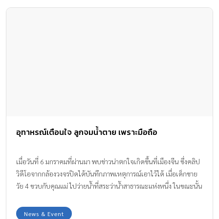
อุทาหรณ์เตือนใจ ลูกจมน้ำตาย เพราะมือถือ
เมื่อวันที่ 6 มกราคมที่ผ่านมา พบข่าวน่าตกใจเกิดขึ้นที่เมืองจีน ซึ่งคลิป
วิดีโอจากกล้องวงจรปิดได้บันทึกภาพเหตุการณ์เอาไว้ได้ เมื่อเด็กชาย
วัย 4 ขวบกับคุณแม่ ไปว่ายน้ำที่สระว่าน้ำสาธารณะแห่งหนึ่ง ในขณะนั้น
เองคุณแม่ก็หันหลังเล่นโทรศัพท์ และละลายตาไปจากลูก จน ลูกจม
น้ำตาย
News & Event