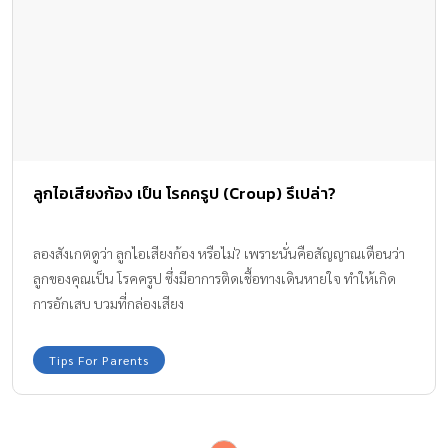
ลูกไอเสียงก้อง เป็น โรคครูป (Croup) รึเปล่า?
ลองสังเกตดูว่า ลูกไอเสียงก้อง หรือไม่? เพราะนั่นคือสัญญาณเตือนว่า
ลูกของคุณเป็น โรคครูป ซึ่งมีอาการติดเชื้อทางเดินหายใจ ทำให้เกิด
การอักเสบ บวมที่กล่องเสียง
Tips For Parents