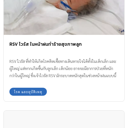
RSV ไวรัส ในหน้าฝนทำร้ายสุขภาพลูก
RSV ไวรัส ที่ทำให้เกิดโรคติดเชื้อทางเดินหายใจได้ทั้งในเด็กเล็ก และ
ผู้ใหญ่ แต่หากเกิดขึ้นกับลูกเล็ก เด็กน้อย อาจจะมีอาการป่วยที่หนัก
กว่าในผู้ใหญ่ ซึ่งเจ้าไวรัส RSV มักระบาดหนักสุดในช่วงหน้าฝนแบบนี้
ทีมแม่ABK จะพาไปรู้จักกับ RSV เพื่อให้คุณพ่อคุณแม่ได้รู้เท่าทัน และ
ป้องกันดูแลรักษาสุขภาพลูกน้อยไม่ให้ป่วยกันค่ะ
โรค และอุบัติเหตุ