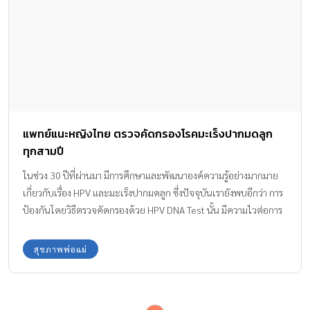
แพทย์แนะหญิงไทย ตรวจคัดกรองโรคมะเร็งปากมดลูก
ทุกสามปี
ในช่วง 30 ปีที่ผ่านมา มีการศึกษาและพัฒนาองค์ความรู้อย่างมากมาย
เกี่ยวกับเรื่อง HPV และมะเร็งปากมดลูก ซึ่งปัจจุบันเรายังพบอีกว่า การ
ป้องกันโดยวิธีตรวจคัดกรองด้วย HPV DNA Test นั้น มีความไวต่อการ
ตรวจพบได้ดีและสูงกว่าวิธีดั้งเดิมอย่างแพปสเมียร์
สุขภาพพ่อแม่