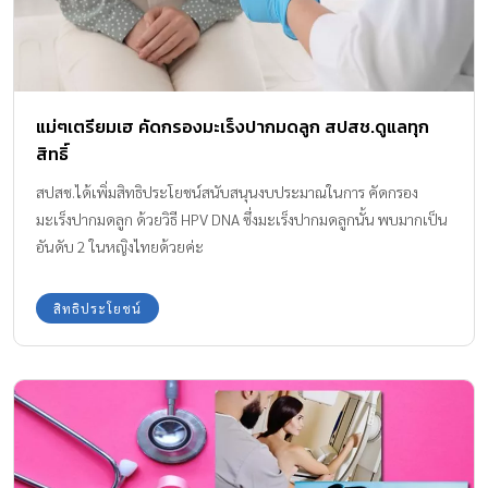
แม่ๆเตรียมเฮ คัดกรองมะเร็งปากมดลูก สปสช.ดูแลทุก
สิทธิ์
สปสช.ได้เพิ่มสิทธิประโยชน์สนับสนุนงบประมาณในการ คัดกรอง
มะเร็งปากมดลูก ด้วยวิธี HPV DNA ซึ่งมะเร็งปากมดลูกนั้น พบมากเป็น
อันดับ 2 ในหญิงไทยด้วยค่ะ
สิทธิประโยชน์