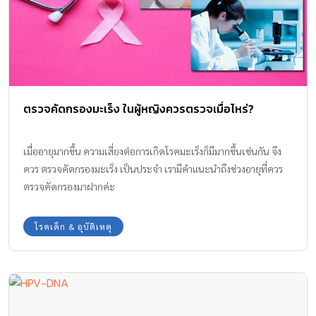
ตรวจคัดกรองมะเร็ง ในผู้หญิงควรตรวจเมื่อไหร่?
เมื่ออายุมากขึ้น ความเสี่ยงต่อการเกิดโรคมะเร็งก็มีมากขึ้นเช่นกัน จึง
ควร ตรวจคัดกรองมะเร็ง เป็นประจำ เรามีคำแนะนำถึงช่วงอายุที่ควร
ตรวจคัดกรองมาฝากค่ะ
โรคเด็ก & อุบัติเหตุ