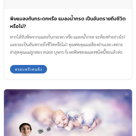
พิษแมลงก้นกระดกหรือ แมลงน้ำกรด เป็นอันตรายถึงชีวิต
หรือไม่?
หากได้รับพิษจากแมลงก้นกระดก หรือ แมลงน้ำกรด จะต้องทำอย่างไร?
และจะเป็นอันตรายถึงชีวิตหรือไม่? คุณพ่อคุณแม่ต้องอ่านเลย เพราะ
ล่าสุดคุณแม่ลูกสอง หน่อย บุษกร ก็เจอพิษของแมลงชนิดนี้ซะแล้วค่ะ
ครอบครัวคนดัง