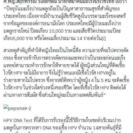
ศ.พญ.สฤกพรรณ วิไลลักษณ์ นายกสมาคมมะเร็งนรีเวชไทย
เผยว่า
“ปัจจุบันมะเร็งปากมดลูกถือเป็นปัญหาสาธารณสุขที่สำคัญของ
ประเทศไทย เนื่องจากมีจำนวนผู้เสียชีวิตสูงในบรรดามะเร็งของสตรี
จากข้อมูลขององค์การอนามัยโลก ประเทศไทยมีผู้ป่วยมะเร็งปาก
มดลูกรายใหม่ ปีละเกือบ 10,000 ราย และเสียชีวิตประมาณปีละ
เกือบ5,000 ราย หรือโดยเฉลี่ยประมาณ 14 รายต่อวัน[i]
สาเหตุสำคัญที่ทำให้หญิงไทยเป็นโรคนี้คือ ความอายที่จะไปตรวจคัด
กรอง ซึ่งหากเข้ารับการตรวจคัดกรองและพบว่าเป็นระยะก่อนมะเร็ง
แพทย์สามารถทำการรักษาให้หายขาดได้ ผู้หญิงส่วนใหญ่ที่ติดเชื้อ
ไวรัส HPV จะไม่มีอาการ จึงไม่รู้ว่าตนเองมีเชื้อไวรัส HPVอยู่ใน
ร่างกายหากไม่ไปตรวจ ซึ่งจากสถิติพบว่าผู้หญิง 4 ใน 5 คน จะติดเชื้อ
ไวรัส HPV ในช่วงใดช่วงหนึ่งของชีวิต โดยที่เชื้อไวรัส HPV ติดต่อได้
ผ่านทางการสัมผัส ซึ่งส่วนใหญ่จะเป็นทางเพศสัมพันธ์”
HPV DNA Test ที่ได้รับการรับรองนี้ใช้วิธีการเก็บเซลล์บริเวณปาก
มดลูกในการตรวจหา DNA ของเชื้อ HPV จำนวน 14สายพันธุ์ที่มี