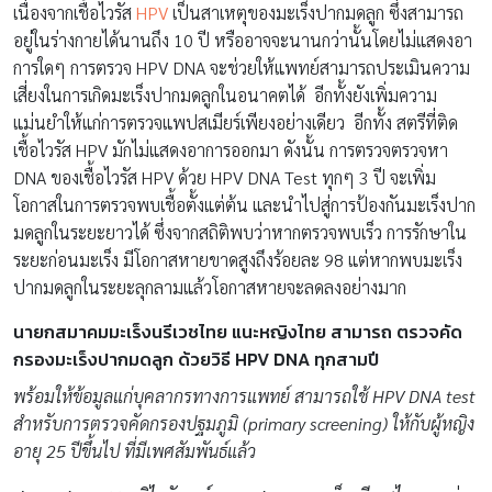
เนื่องจากเชื้อไวรัส
HPV
เป็นสาเหตุของมะเร็งปากมดลูก ซึ่งสามารถ
อยู่ในร่างกายได้นานถึง 10 ปี หรืออาจจะนานกว่านั้นโดยไม่แสดงอา
การใดๆ การตรวจ HPV DNA จะช่วยให้แพทย์สามารถประเมินความ
เสี่ยงในการเกิดมะเร็งปากมดลูกในอนาคตได้ อีกทั้งยังเพิ่มความ
แม่นยำให้แก่การตรวจแพปสเมียร์เพียงอย่างเดียว อีกทั้ง สตรีที่ติด
เชื้อไวรัส HPV มักไม่แสดงอาการออกมา ดังนั้น การตรวจตรวจหา
DNA ของเชื้อไวรัส HPV ด้วย HPV DNA Test ทุกๆ 3 ปี จะเพิ่ม
โอกาสในการตรวจพบเชื้อตั้งแต่ต้น และนำไปสู่การป้องกันมะเร็งปาก
มดลูกในระยะยาวได้ ซึ่งจากสถิติพบว่าหากตรวจพบเร็ว การรักษาใน
ระยะก่อนมะเร็ง มีโอกาสหายขาดสูงถึงร้อยละ 98 แต่หากพบมะเร็ง
ปากมดลูกในระยะลุกลามแล้วโอกาสหายจะลดลงอย่างมาก
นายกสมาคมมะเร็งนรีเวชไทย แนะหญิงไทย สามารถ ตรวจคัด
กรองมะเร็งปากมดลูก ด้วยวิธี
HPV DNA ทุกสามปี
พร้อมให้ข้อมูลแก่บุคลากรทางการแพทย์ สามารถใช้
HPV DNA test
สำหรับการตรวจคัดกรองปฐมภูมิ (primary screening) ให้กับผู้หญิง
อายุ 25 ปีขึ้นไป ที่มีเพศสัมพันธ์แล้ว