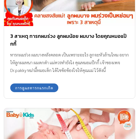
3 สาเหตุ ทารกผมร่วง ลูกผมน้อย ผมบาง โดยคุณหมอแป๊
กกี้
ทารกผมร่วง ผมบางหลังคลอด เป็นเพราะอะไร ลูกจะหัวล้านไหม อยาก
ให้ลูกผมหนา ผมดกดำ แม่ควรทำยังไง คุณหมอแป๊กกี้ เจ้าของเพจ
Dr.pakky หม่ามี้หมอเด็ก ได้ไขข้อข้องใจให้คุณแม่ ไว้ดังนี้
การดูแลทารกแรกเกิด