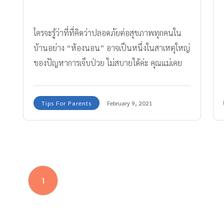
ใครจะรู้ว่าที่ที่คิดว่าปลอดภัยต่อสุขภาพทุกคนใน
บ้านอย่าง “ห้องนอน” อาจเป็นหนึ่งในสาเหตุใหญ่
ของปัญหาการเจ็บป่วย ไม่สบายได้ค่ะ คุณแม่เคย
สังเกตบ้างไหมคะว่า ทำไมทุกเช้าหลังตื่นนอนเด็กๆ
หรือแม้แต่คุณพ่อคุณแม่เอง มักจะมีอาการจาม คัด
Tips For Parents
February 9, 2021
จมูก มีน้ำมูกใสๆ และคันตา ซึ่งอาการเหล่ามีอาจ
สาเหตุมาจาก “ไรฝุ่น” และสามารถนำไปสู่ “โรค
ภูมิแพ้” ได้ค่ะ
1