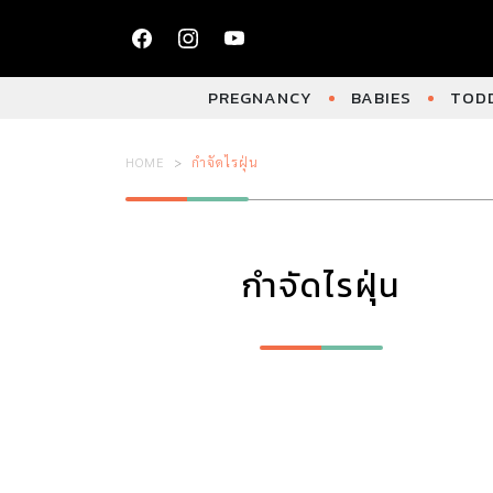
PREGNANCY
BABIES
TODD
HOME
กำจัดไรฝุ่น
กำจัดไรฝุ่น