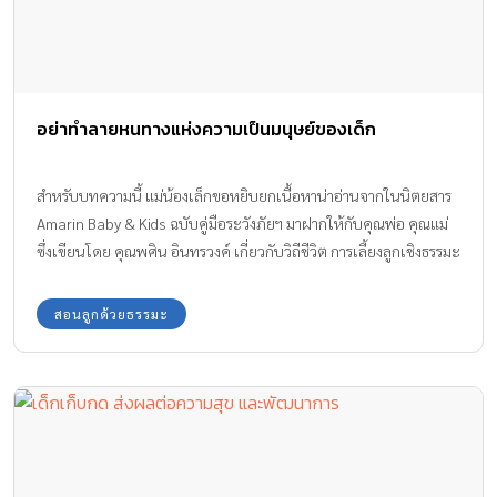
อย่าทำลายหนทางแห่งความเป็นมนุษย์ของเด็ก
สำหรับบทความนี้ แม่น้องเล็กขอหยิบยกเนื้อหาน่าอ่านจากในนิตยสาร
Amarin Baby & Kids ฉบับคู่มือระวังภัยฯ มาฝากให้กับคุณพ่อ คุณแม่
ซึ่งเขียนโดย คุณพศิน อินทรวงค์ เกี่ยวกับวิถีชีวิต การเลี้ยงลูกเชิงธรรมะ
เป็นแนวทางให้คุณพ่อ คุณแม่ ที่มีลูกวัย 3 ขวบปีแรกของชีวิตค่ะ
สอนลูกด้วยธรรมะ