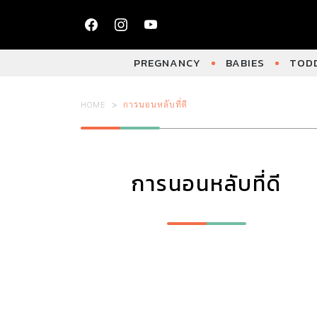
PREGNANCY
BABIES
TODD
HOME
การนอนหลับที่ดี
การนอนหลับที่ดี