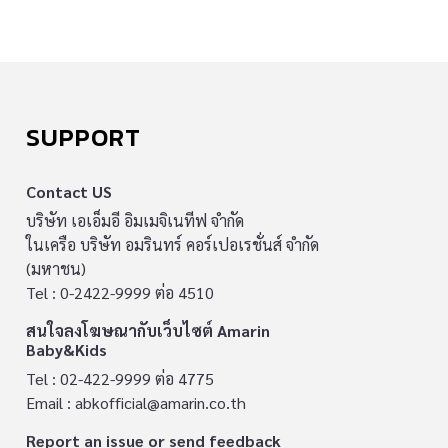
SUPPORT
Contact US
บริษัท เอเอ็มอี อิมเมจิเนทีฟ จำกัด
ในเครือ บริษัท อมรินทร์ คอร์เปอเรชั่นส์ จำกัด
(มหาชน)
Tel : 0-2422-9999 ต่อ 4510
สนใจลงโฆษณากับเว็บไซต์ Amarin
Baby&Kids
Tel : 02-422-9999 ต่อ 4775
Email :
abkofficial@amarin.co.th
Report an issue or send feedback