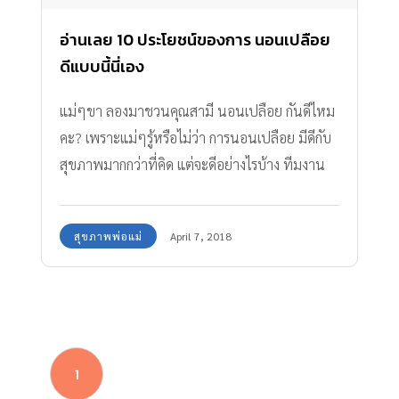
อ่านเลย 10 ประโยชน์ของการ นอนเปลือย
ดีแบบนี้นี่เอง
แม่ๆขา ลองมาชวนคุณสามี นอนเปลือย กันดีไหม
คะ? เพราะแม่ๆรู้หรือไม่ว่า การนอนเปลือย มีดีกับ
สุขภาพมากกว่าที่คิด แต่จะดีอย่างไรบ้าง ทีมงาน
Amarin Baby & Kids มีคำตอบค่ะ
สุขภาพพ่อแม่
April 7, 2018
1