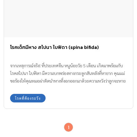
โรคเด็กมีหาง สไปนา ไบฟิดา (spina bifida)
จากเหตุการณ์จริง! ที่ประเทศจีน หนูน้อยวัย 5 เดือน เกิดมาพร้อมกับ
โรคสไปนา ไบฟิดา มีความบกพร่องทางกระดูกสันหลังที่หายาก คุณแม่
ขอร้องให้คุณหมอผ่าตัดนำหางที่งอกออกมาด้วยความหวังว่าลูกจะหาย
ดี แต่คุณหมอไม่สามารถผ่าตัดรักษา โรคเด็กมีหาง ให้ได้ เพราะจะสร้าง
ความเสียหายกับระบบประสาท และทำให้เป็นอัมพาตได้
โรคที่ต้องระวัง
1