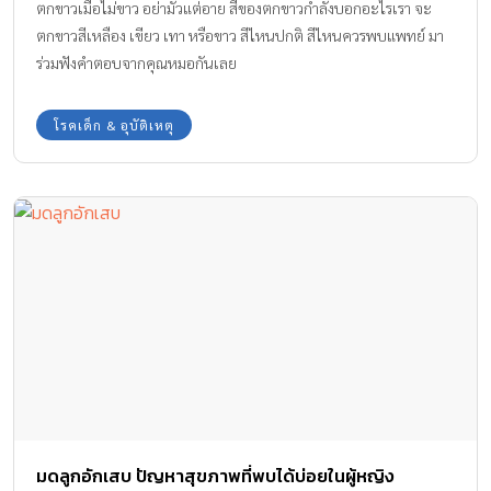
ตกขาวเมื่อไม่ขาว อย่ามัวแต่อาย สีของตกขาวกำลังบอกอะไรเรา จะ
ตกขาวสีเหลือง เขียว เทา หรือขาว สีไหนปกติ สีไหนควรพบแพทย์ มา
ร่วมฟังคำตอบจากคุณหมอกันเลย
โรคเด็ก & อุบัติเหตุ
มดลูกอักเสบ ปัญหาสุขภาพที่พบได้บ่อยในผู้หญิง