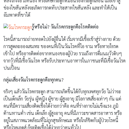
หลังโก่งงอ มีหนอง หรือเศษกระดูกหมอนรองกระดูกเลื่อน เมื่อเข้าสู่
ช่องไขสันหลังจะเกิดการกดทับประสาทไขสันหลัง และทำให้เป็น
อัมพาตที่ขาได้
รู้หรือไม่
? วัณโรคกระดูกคือโรคติดต่อ
โรคนี้สามารถถ่ายทอดไปยังผู้อื่นได้ เริ่มจากมีเชื้อเข้าสู่ร่างกาย ด้วย
การสูดละอองเสมหะ ของคนที่เป็นวัณโรคที่ไอ จาม หรือหายใจรด
เข้าไป หรืออาจติดต่อจากหนองของผู้ป่วย รวมถึงการดื่มนมวัวดิบๆ
จากวัวที่มีเชื้อวัณโรค หรือรับประทานอาหารในภาชนะที่มีเชื้อวัณโรค
ปนเปื้อน
กลุ่มเสี่ยงวัณโรคกระดูกคือทุกคน
?
จริงๆ แล้ววัณโรคกระดูก สามารถเกิดขึ้นได้กับทุกเพศทุกวัย ไม่ว่าจะ
เป็นเด็กเล็ก วัยรุ่น ผู้หญิง ผู้ชาย ผู้สูงอายุ มีโอกาสเสี่ยงเท่าๆ กัน แต่
คนที่มีความเสี่ยงติดเชื้อได้ง่ายกว่าคือ คนที่ร่างกายไม่แข็งแรง ภูมิ
ต้านทานต่ำ เช่น เด็กเล็ก ผู้สูงอายุ คนที่มีภาวะขาดสารอาหาร หรือ
อยู่ในสภาพแวดล้อมที่ไม่ถูกสุขลักษณะ หรือใกล้ชิดกับผู้ป่วยโรคนี้
หรือโรคเอดส์ ก็จะติดเชื้อได้ง่ายกว่าคนทั่วไป