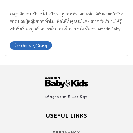
มดลูกอักเสบ เป็นหนึ่งในปัญหาสุขภาพที่อาจเกิดขึ้นได้กับคุณแม่หลังค
ลอด และผู้หญิงสาวๆ ทั่วไป เพื่อให้ทั้งคุณแม่ และ สาวๆ วัยทำงานได้รู้
เท่าทันกับมดลูกอักเสบว่ามีอาการเตือนอย่างไร ทีมงาน Amarin Baby
& Kids มีข้อมูลที่น่าสนใจมาฝากให้ดูแลสุขภาพร่างกายห่างไกลจาก
มดลูกอักเสบกันค่ะ
โรคเด็ก & อุบัติเหตุ
เพื่อลูกฉลาด ดี และ มีสุข
USEFUL LINKS
PREGNANCY