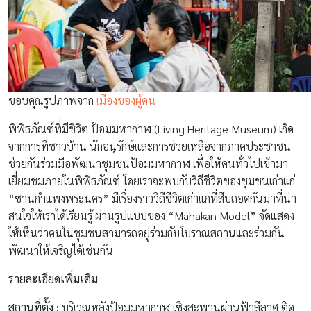
ขอบคุณรูปภาพจาก
เมืองของผู้คน
พิพิธภัณฑ์ที่มีชีวิต ป้อมมหากาฬ (Living Heritage Museum) เกิด
จากการที่ชาวบ้าน นักอนุรักษ์และการช่วยเหลือจากภาคประชาชน
ช่วยกันร่วมมือพัฒนาชุมชนป้อมมหากาฬ เพื่อให้คนทั่วไปเข้ามา
เยี่ยมชมภายในพิพิธภัณฑ์ โดยเราจะพบกับวิถีชีวิตของชุมชนเก่าแก่
“ชานกำแพงพระนคร” มีเรื่องราววิถีชีวิตเก่าแก่ที่สืบถอดกันมาที่น่า
สนใจให้เราได้เรียนรู้ ผ่านรูปแบบของ “Mahakan Model” จัดแสดง
ให้เห็นว่าคนในชุมชนสามารถอยู่ร่วมกับโบราณสถานและร่วมกัน
พัฒนาให้เจริญได้เช่นกัน
รายละเอียดเพิ่มเติม
สถานที่ตั้ง :
บริเวณหลังป้อมมหากาฬ เชิงสะพานผ่านฟ้าลีลาศ ติด