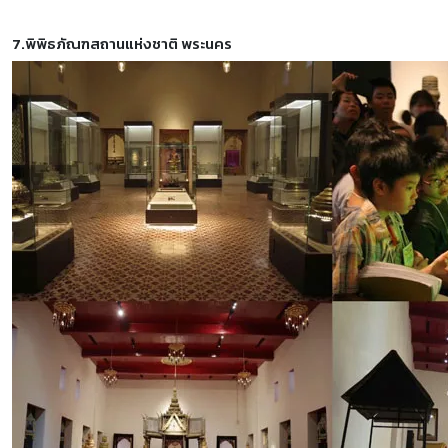
7.พิพิธภัณฑสถานแห่งชาติ พระนคร