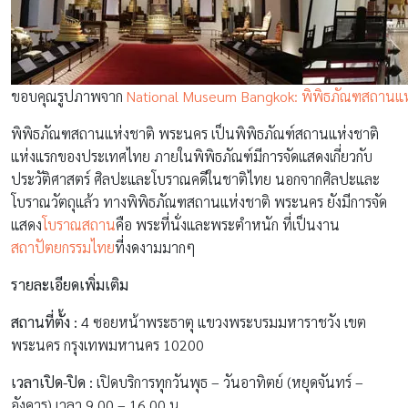
ขอบคุณรูปภาพจาก
National Museum Bangkok: พิพิธภัณฑสถานแห
พิพิธภัณฑสถานแห่งชาติ พระนคร เป็นพิพิธภัณฑ์สถานแห่งชาติ
แห่งแรกของประเทศไทย ภายในพิพิธภัณฑ์มีการจัดแสดงเกี่ยวกับ
ประวัติศาสตร์ ศิลปะและโบราณคดีในชาติไทย นอกจากศิลปะและ
โบราณวัตถุแล้ว ทางพิพิธภัณฑสถานแห่งชาติ พระนคร ยังมีการจัด
แสดง
โบราณสถาน
คือ พระที่นั่งและพระตำหนัก ที่เป็นงาน
สถาปัตยกรรมไทย
ที่งดงามมากๆ
รายละเอียดเพิ่มเติม
สถานที่ตั้ง :
4 ซอยหน้าพระธาตุ แขวงพระบรมมหาราชวัง เขต
พระนคร กรุงเทพมหานคร 10200
เวลาเปิด-ปิด :
เปิดบริการทุกวันพุธ – วันอาทิตย์ (หยุดจันทร์ –
อังคาร) เวลา 9.00 – 16.00 น.