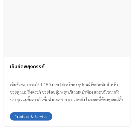
เข็มขัดพยุงครรภ์
เข็มขัดพยุงครรภ์/ 1,150 บาท (ส่งฟรีค่ะ) อุปกรณ์รัดกระชับสำหรับ
ช่วยคุณแม่ตั้งครรภ์ ช่วยโอบอุ้มพยุงบริเวณหน้าท้อง และบริเวณหลัง
ของคุณแม่ตั้งครรภ์ เพื่อช่วยลดอาการปวดหลัง ในขณะที่ท้องคุณแม่ตั้ง
ครรภ์มีขนาดใหญ่ขึ้น เข็มขัดพยุงครรภ์มีความจำเป็นสำหรับแม่ตั้งครรภ์
ที่มีอายุครรภ์มากขึ้น เพราะเด็กในครรภ์มีการพัฒนาเพิ่มขึ้น หรือกรณีที่
Product & Service
เป็นครรภ์แฝด หรือเริ่มมีอาการปวดหลังเพิ่ม เข็มขัดจะช่วยลดแรงกด
บริเวณหน้าท้อง สะโพก รู้สึกหน่วงท้องโดยเฉพาะเวลาที่ต้องเดินหรือ