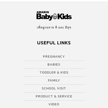
ยืนนาน ๆ เข็มขัดพยุงครรภ์จะช่วยลดอาการปวดหลังได้มาก เข็มขัด
พยุงครรภ์ควรใช้ เมื่อเริ่มมีอาการปวดหลัง หนักท้อง เดินหรือยืนนาน ๆ
แล้วรู้สึกอึดอัด อายุครรภ์ที่เริ่มใช้อยู่ราว ๆ เดือนที่ 6 ขึ้นไปแต่ทั้งนี้ทั้ง
นั้นขึ้นอยู่กับน้ำหนักของคุณแม่ เพราะแต่ละคนมีการพัฒนาการของ
ครรภ์ไม่เท่ากัน Line ID: miji2015 Mobile:099 3464 799
เพื่อลูกฉลาด ดี และ มีสุข
http://www.goodhealthybehappy.com/
USEFUL LINKS
PREGNANCY
BABIES
TODDLER & KIDS
FAMILY
SCHOOL VISIT
PRODUCT & SERVICE
VIDEO