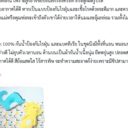
อบต่อกัน เพราะลูกอาจขยับจนตกร่องหรือทำกระดูกผิดรูปได้
ากาศได้ดี หากเป็นแบบป้องกันไรฝุ่นและเชื้อโรคด้วยจะดีมาก และคว
แม่หรือคุณพ่อจะเข้าถึงตัวเขาได้ง่ายเวลาให้นมและอุ้มกล่อม รวมทั้งไ
 100% กันน้ำป้องกันไรฝุ่น และแบคทีเรีย ในชุดนึงมีทั้งที่นอน หมอน
ย่างดี ไม่ยุบตัวเวลานอน ด้านบนเป็นผ้ากันน้ำเนื้อนุ่ม ยืดหยุ่นสูง ปล
ศได้ดี สีย้อมสดใส ไร้สารพิษ จะทำความสะอาดก็ง่ายเพราะมีซิปสามา
h