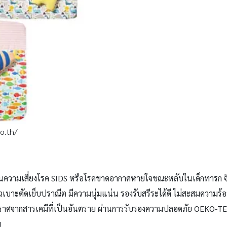
o.th/
กันความเสี่ยงโรค SIDS หรือโรคขาดอากาศหายใจขณะหลับในเด็กทารก จ
วเบาะตัดเย็บปราณีต มีความนุ่มแน่น รองรับสรีระได้ดี ไม่สะสมความร้
งปราศจากสารเคมีที่เป็นอันตราย ผ่านการรับรองความปลอดภัย OEKO-
ย