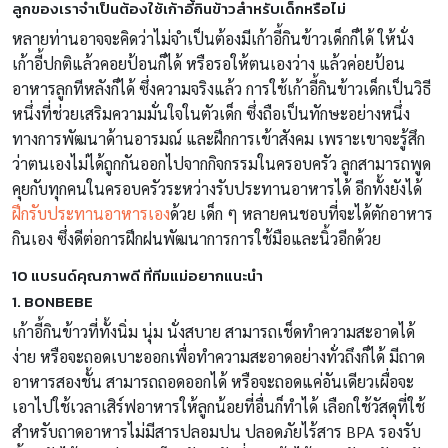
ลูกของเราจำเป็นต้องใช้เก้าอี้กินข้าวสำหรับเด็กหรือไม่
หลายท่านอาจจะคิดว่าไม่จำเป็นต้องมีเก้าอี้กินข้าวเด็กก็ได้ ให้นั่ง
เก้าอี้ปกติแล้วคอยป้อนก็ได้ หรือรอให้ตนเองว่าง แล้วค่อยป้อน
อาหารลูกทีหลังก็ได้ ซึ่งความจริงแล้ว การใช้เก้าอี้กินข้าวเด็กเป็นวิธี
หนึ่งที่ช่วยเสริมความมั่นใจในตัวเด็ก ซึ่งถือเป็นทักษะอย่างหนึ่ง
ทางการพัฒนาด้านอารมณ์ และฝึกการเข้าสังคม เพราะเขาจะรู้สึก
ว่าตนเองไม่ได้ถูกกันออกไปจากกิจกรรมในครอบครัว ลูกสามารถพูด
คุยกับทุกคนในครอบครัวระหว่างรับประทานอาหารได้ อีกทั้งยังได้
ฝึกรับประทานอาหารเอง
ด้วย เด็ก ๆ หลายคนชอบที่จะได้ตักอาหาร
กินเอง ซึ่งดีต่อการฝึกฝนพัฒนาการการใช้มือและนิ้วอีกด้วย
10 แบรนด์คุณภาพดี ที่ทีมแม่อยากแนะนำ
1. BONBEBE
เก้าอี้กินข้าวที่ทั้งนิ่ม นุ่ม นั่งสบาย สามารถเช็ดทำความสะอาดได้
ง่าย หรือจะถอดเบาะออกเพื่อทำความสะอาดอย่างทั่วถึงก็ได้ มีถาด
อาหารสองชั้น สามารถถอดออกได้ หรือจะถอดแค่อันเดียวเผื่อจะ
เอาไปใช้เวลาเสิร์ฟอาหารให้ลูกน้อยที่อื่นก็ทำได้ เลือกใช้วัสดุที่ใช้
สำหรับถาดอาหารไม่มีสารปลอมปน ปลอดภัยไร้สาร BPA รองรับ