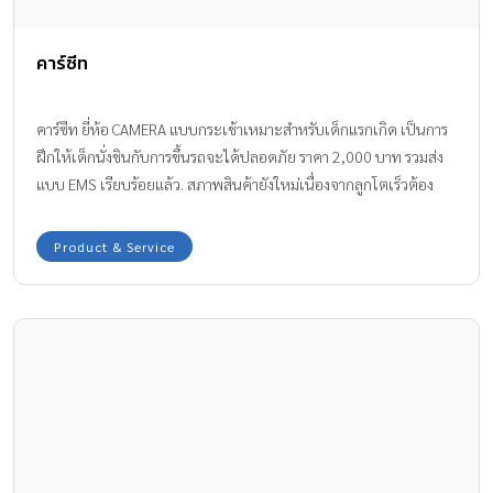
คาร์ซีท
คาร์ซีท ยี่ห้อ CAMERA แบบกระเช้าเหมาะสำหรับเด็กแรกเกิด เป็นการ
ฝึกให้เด็กนั่งชินกับการขึ้นรถจะได้ปลอดภัย ราคา 2,000 บาท รวมส่ง
แบบ EMS เรียบร้อยแล้ว. สภาพสินค้ายังใหม่เนื่องจากลูกโตเร็วต้อง
เปลี่ยนเป็นไซส์ใหญ่กว่าเดิม สนจัยติดต่อคุณ รินรดา line ID rinzy_rin
📞081-9976194
Product & Service