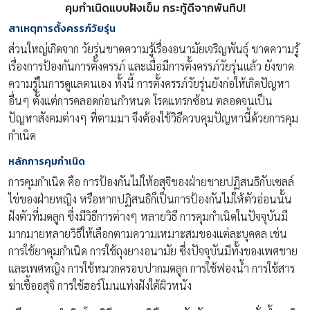
คุมกำเนิดแบบฝังเข็ม กระทู้ดีจากพันทิป
!
สาเหตุการตั้งครรภ์วัยรุ่น
ส่วนใหญ่เกิดจาก วัยรุ่นขาดความรู้เรื่องอนามัยเจริญพันธุ์ ขาดความรู้
เรื่องการป้องกันการตั้งครรภ์ และเมื่อมีการตั้งครรภ์วัยรุ่นแล้ว ยังขาด
ความรู้ในการดูแลตนเอง ทั้งนี้ การตั้งครรภ์วัยรุ่นยังก่อให้เกิดปัญหา
อื่นๆ ตั้งแต่การคลอดก่อนกำหนด โรคแทรกซ้อน ตลอดจนเป็น
ปัญหาสังคมต่างๆ ที่ตามมา จึงต้องใช้วิธีควบคุมปัญหานี้ด้วยการคุม
กำเนิด
หลักการคุมกำเนิด
การคุมกำเนิด คือ การป้องกันไม่ให้อสุจิของฝ่ายชายปฏิสนธิกับเซลล์
ไข่ของฝ่ายหญิง หรือหากปฏิสนธิก็เป็นการป้องกันไม่ให้ตัวอ่อนนั้น
ฝังตัวที่มดลูก ซึ่งมีวิธีการต่างๆ หลายวิธี การคุมกำเนิดในปัจจุบันมี
มากมายหลายวิธีให้เลือกตามความเหมาะสมของแต่ละบุคคล เช่น
การใช้ยาคุมกำเนิด การใช้ถุงยางอนามัย ซึ่งปัจจุบันมีทั้งของเพศชาย
และเพศหญิง การใช้หมวกครอบปากมดลูก การใช้ฟองน้ำ การใช้สาร
ฆ่าเชื้ออสุจิ การใช้ฮอร์โมนแท่งฝังใต้ผิวหนัง