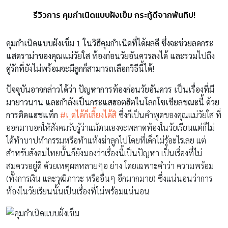
รีวิวการ คุมกำเนิดแบบฝังเข็ม กระทู้ดีจากพันทิป!
คุมกำเนิดแบบฝังเข็ม
1
ในวิธีคุมกำเนิดที่ได้ผลดี ซึ่งจะช่วยลด
กระ
แสดราม่าของคุณแม่วัยใส ท้องก่อนวัยอันควรลงได้ และรวมไปถึง
คู่รักที่ยังไม่พร้อมจะมีลูกก็สามารถเลือกวิธีนี้ได้!
ปัจจุบันอาจกล่าวได้ว่า ปัญหาการท้องก่อนวัยอันควร เป็นเรื่องที่มี
มายาวนาน และกำลังเป็นกระแสฮอตฮิตในโลกโซเชียลขณะนี้ ด้วย
การติดแฮชแท็ก
#
เ_ดได้ก็เลี้ยงได้สิ
ซึ่งก็เป็นคำพูดของคุณแม่วัยใส ที่
ออกมาบอกให้สังคมรับรู้ว่าแม้ตนเองจะพลาดท้องในวัยเรียนแต่ก็ไม่
ได้ทำบาปทำกรรมหรือทำแท้งฆ่าลูกไปโดยที่เด็กไม่รู้อะไรเลย แต่
สำหรับสังคมไทยนั้นก็ยังมองว่าเรื่องนี้เป็นปัญหา เป็นเรื่องที่ไม่
สมควรอยู่ดี ด้วยเหตุผลหลายๆอ ย่าง โดยเฉพาะคำว่า ความพร้อม
(ทั้งการเงิน และวุฒิภาวะ หรืออื่นๆ อีกมากมาย) ซึ่งแน่นอนว่าการ
ท้องในวัยเรียนนั้นเป็นเรื่องที่ไม่พร้อมแน่นอน