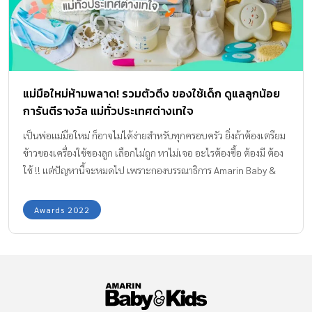
แม่มือใหม่ห้ามพลาด! รวมตัวตึง ของใช้เด็ก ดูแลลูกน้อย
การันตีรางวัล แม่ทั่วประเทศต่างเทใจ
เป็นพ่อแม่มือใหม่ ก็อาจไม่ได้ง่ายสำหรับทุกครอบครัว ยิ่งถ้าต้องเตรียม
ข้าวของเครื่องใช้ของลูก เลือกไม่ถูก หาไม่เจอ อะไรต้องซื้อ ต้องมี ต้อง
ใช้ !! แต่ปัญหานี้จะหมดไป เพราะกองบรรณาธิการ Amarin Baby &
Kids เราได้จัดหาคัดสรรมาให้แล้ว ขอบอกตัวตึงของใช้เด็ก สินค้าเด็ก
แบรนด์ดังที่ได้รางวัลการันตีคุณภาพให้คุณพ่อคุณแม่ได้ใช้กับลูกน้อย
Awards 2022
กันอย่างสบายใจค่ะ 5 ตัวตึง ของใช้เด็ก สินค้าเด็ก ที่ต้องมีให้ลูกน้อย
ได้ใช้ เบาะนอนกันกรดไหลย้อน Elava ให้ทุกช่วงเวลาการนอนของลูก
น้อยนอนหลับสบาย นอนเต็มอิ่ม นอนดีมีคุณภาพ ต้องไม่พลาดเบาะ
นอนจากแบรนด์ Elava ที่ไม่ใช่เบาะนอนธรรมดา ๆ นะคะ แต่เป็นเบาะ
นอนกันกรดไหล ย้อน กันลูกน้อยแหวะนม เบาะนอนรุ่น Memory
Foam ออกแบบตัดเย็บอย่างพิถีพิถันด้วยวัสดุสุดพรีเมียม memory