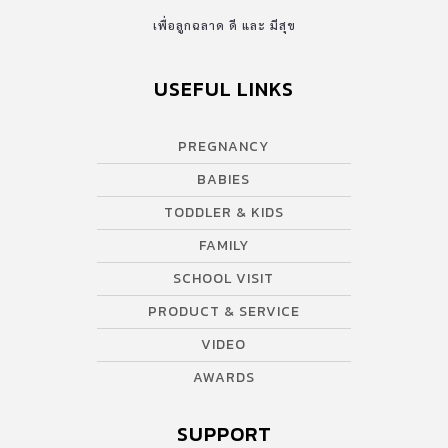
foam flake ที่ช่วยรองรับสรีระเด็กได้ดีที่สุด และระบายอากาศอย่างดี
เพื่อลูกฉลาด ดี และ มีสุข
เยี่ยม สำหรับเบบี๋แรกเกิด – 18 เดือน เหมาะสำหรับการใช้นอนยาว 8-
10 ชั่วโมง ในช่วงเลากลางวัน-กลางคืน ทั้งนี้เบาะนอน […]
USEFUL LINKS
PREGNANCY
BABIES
TODDLER & KIDS
FAMILY
SCHOOL VISIT
PRODUCT & SERVICE
VIDEO
AWARDS
SUPPORT