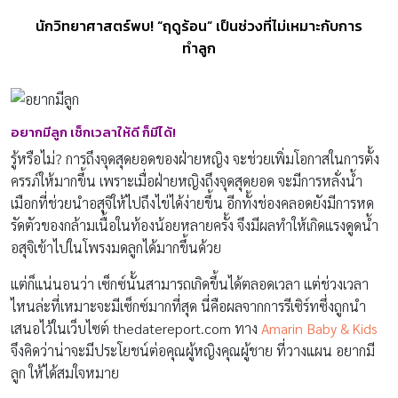
นักวิทยาศาสตร์พบ! “ฤดูร้อน” เป็นช่วงที่ไม่เหมาะกับการ
ทำลูก
อยากมีลูก เช็กเวลาให้ดี ก็มีได้!
รู้หรือไม่? การถึงจุดสุดยอดของฝ่ายหญิง จะช่วยเพิ่มโอกาสในการตั้ง
ครรภ์ให้มากขึ้น เพราะเมื่อฝ่ายหญิงถึงจุดสุดยอด จะมีการหลั่งน้ำ
เมือกที่ช่วยนำอสุจิให้ไปถึงไข่ได้ง่ายขึ้น อีกทั้งช่องคลอดยังมีการหด
รัดตัวของกล้ามเนื้อในท้องน้อยหลายครั้ง จึงมีผลทำให้เกิดแรงดูดน้ำ
อสุจิเข้าไปในโพรงมดลูกได้มากขึ้นด้วย
แต่ก็แน่นอนว่า เซ็กซ์นั้นสามารถเกิดขึ้นได้ตลอดเวลา แต่ช่วงเวลา
ไหนล่ะที่เหมาะจะมีเซ็กซ์มากที่สุด นี่คือผลจากการรีเซิร์ทซึ่งถูกนำ
เสนอไว้ในเว็บไซต์ thedatereport.com ทาง
Amarin Baby & Kids
จึงคิดว่าน่าจะมีประโยชน์ต่อคุณผู้หญิงคุณผู้ชาย ที่วางแผน อยากมี
ลูก ให้ได้สมใจหมาย