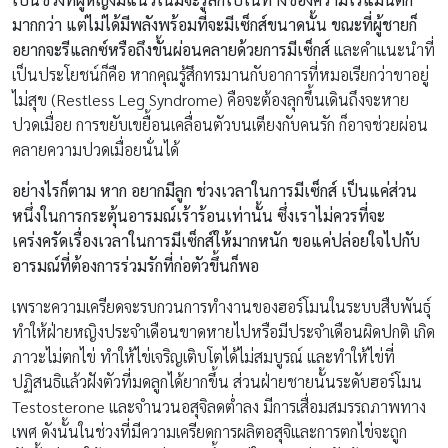
มากกว่า แต่ไม่ได้มีพลังพร้อมที่จะมีเซ็กส์ขนาดนั้น ขณะที่ผู้ชายก็
อยากจะรีแลกซ์หรือถึงขั้นผ่อนคลายด้วยการมีเซ็กส์
และคำแนะนำที่
เป็นประโยชน์ก็คือ หากคุณรู้สึกทรมานกับอาการที่หมอเรียกว่าขาอยู่
ไม่สุข (Restless Leg Syndrome) คือจะต้องลุกขึ้นเดินถึงจะหาย
ปวดเมื่อย การขยับเขยื้อนเคลื่อนตัวบนเตียงกับคนรัก ก็อาจช่วยผ่อน
คลายความปวดเมื่อยนั่นได้
อย่างไรก็ตาม หาก อยากมีลูก ช่วงเวลาในการมีเซ็กส์ เป็นแค่ส่วน
หนึ่งในการกระตุ้นอารมณ์เร้าร้อนเท่านั้น ซึ่งเราไม่ควรที่จะ
เคร่งครัดเรื่องเวลาในการมีเซ็กส์ให้มากหนัก ขอแค่ปล่อยใจไปกับ
อารมณ์ที่ต้องการร่วมรักที่ก่อตัวขึ้นก็พอ
เพราะความเครียดจะรบกวนการทำงานของฮอร์โมนในระบบสืบพันธุ์
ทำให้ฝ่ายหญิงประจำเดือนขาดหายไปหรือมีประจำเดือนผิดปกติ เกิด
ภาวะไม่ตกไข่ ทำให้ไข่เจริญเติบโตได้ไม่สมบูรณ์ และทำให้ไข่ที่
ปฏิสนธิแล้วฝังตัวที่มดลูกได้ยากขึ้น ส่วนฝ่ายชายนั้นระดับฮอร์โมน
Testosterone และจำนวนอสุจิลดต่ำลง มีการเสื่อมสมรรถภาพทาง
เพศ ดังนั้นในช่วงที่มีความเครียดการผลิตอสุจิและการตกไข่จะถูก