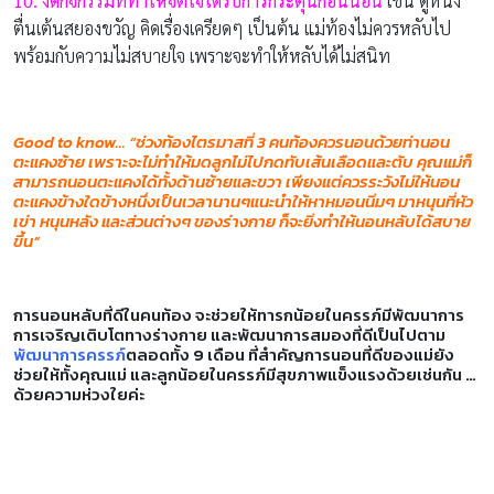
10. งดกิจกรรมที่ทำให้จิตใจได้รับการกระตุ้นก่อนนอน
เช่น ดูหนัง
ตื่นเต้นสยองขวัญ คิดเรื่องเครียดๆ เป็นต้น แม่ท้องไม่ควรหลับไป
พร้อมกับความไม่สบายใจ เพราะจะทำให้หลับได้ไม่สนิท
Good to know… “
ช่วงท้องไตรมาสที่
3 คนท้อง
ควรนอนด้วยท่านอน
ตะแคงซ้าย เพราะจะไม่ทำให้มดลูกไม่ไปกดทับเส้นเลือดและตับ คุณแม่ก็
สามารถนอนตะแคงได้ทั้งด้านซ้ายและขวา เพียงแต่ควรระวังไม่ให้นอน
ตะแคงข้างใดข้างหนึ่งเป็นเวลานานๆแนะนำให้หาหมอนนิ่มๆ มาหนุนที่หัว
เข่า หนุนหลัง และส่วนต่างๆ ของร่างกาย ก็จะยิ่งทำให้นอนหลับได้สบาย
ขึ้น
”
การนอนหลับที่ดีในคนท้อง จะช่วยให้ทารกน้อยในครรภ์มีพัฒนาการ
การเจริญเติบโตทางร่างกาย และพัฒนาการสมองที่ดีเป็นไปตาม
พัฒนาการครรภ์
ตลอดทั้ง 9 เดือน ที่สำคัญการนอนที่ดีของแม่ยัง
ช่วยให้ทั้งคุณแม่ และลูกน้อยในครรภ์มีสุขภาพแข็งแรงด้วยเช่นกัน …
ด้วยความห่วงใยค่ะ