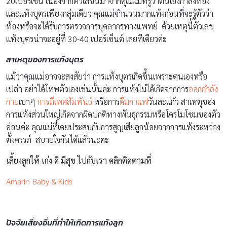
20เปอร์เซ็น เนื่องจากตัวเลขนี้มาจากคุณแม่ที่รู้ว่าตนเองกำลังท้อง
และแท้งบุตรเพียงกลุ่มเดียว คุณแม่จำนวนมากแท้งก่อนที่จะรู้ตัวว่า
ท้องหรือจะได้รับการตรวจการบุคลากรทางแพทย์ ด้วยเหตุนี้ตัวเลข
แท้งบุตรน่าจะอยู่ที่ 30-40 เปอร์เซ็นต์ เลยทีเดียวค่ะ
สาเหตุของการแท้งบุตร
แม้ว่าคุณแม่อาจจะสงสัยว่า การแท้งบุตรเกิดขึ้นเพราะตนเองหรือ
เปล่า อย่าได้โทษตัวเองเช่นนั้นค่ะ การแท้งไม่ได้เกิดจากการ
ออกกำลัง
กาย
เบาๆ
การมีเพศสัมพันธ์
หรือการ
ดื่มกาแฟ
วันละแก้ว สาเหตุของ
การแท้งส่วนใหญ่เกิดจากผิดปกติทางพันธุกรรมหรือโครโมโซมของตัว
อ่อนค่ะ คุณแม่ที่เคยประสบกับการสูญเสียลูกน้อยจากการแท้งระหว่าง
ตั้งครรภ์ สบายใจกันได้แล้วนะคะ
เลี้ยงลูกให้ เก่ง ดี มีสุข ไปกับเรา คลิกติดตามที่
Amarin Baby & Kids
ปัจจัยเสี่ยงอื่นที่ทำให้เกิดการแท้งลูก