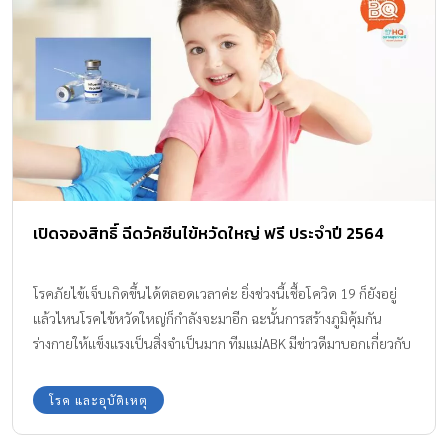
เปิดจองสิทธิ์ ฉีดวัคซีนไข้หวัดใหญ่ ฟรี ประจำปี 2564
โรคภัยไข้เจ็บเกิดขึ้นได้ตลอดเวลาค่ะ ยิ่งช่วงนี้เชื้อโควิด 19 ก็ยังอยู่
แล้วไหนโรคไข้หวัดใหญ่ก็กำลังจะมาอีก ฉะนั้นการสร้างภูมิคุ้มกัน
ร่างกายให้แข็งแรงเป็นสิ่งจำเป็นมาก ทีมแม่ABK มีข่าวดีมาบอกเกี่ยวกับ
การเปิดจองสิทธิ์ ฉีดวัคซีนไข้หวัดใหญ่ ฟรี ประจำปี 2564 ใครจะได้
สิทธิ์บ้างไปเช็กพร้อมกันค่ะ
โรค และอุบัติเหตุ