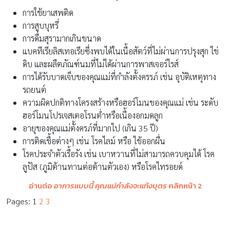
การใช้ยาเสพติด
การสูบบุหรี่
การดื่มสุรามากเกินขนาด
แบคทีเรียลิสเทอเรียซึ่งพบได้ในเนื้อสัตว์ที่ไม่ผ่านการปรุงสุก ไข่
ดิบ และผลืตภัณฑ์นมที่ไม่ได้ผ่านการพาสเจอร์ไรส์
การได้รับบาดเจ็บของคุณแม่ที่กำลังตั้งครรภ์ เช่น อุบัติเหตุทาง
รถยนต์
ความผิดปกติทางโครงสร้างหรือฮอร์โมนของคุณแม่ เช่น ระดับ
ฮอร์โมนโปรเจสเตอโรนต่ำหรือเนื้องอกมดลูก
อายุของคุณแม่ตั้งครภ์ที่มากไป (เกิน 35 ปี)
การติดเชื้อต่างๆ เช่น โรคไลม์ หรือ ไข้ออกผื่น
โรคประจำตัวเรื้อรัง เช่น เบาหวานที่ไม่สามารถควบคุมได้ โรค
ลูปัส (ภูมิต้านทานต่อต้านตัวเอง) หรือโรคไทรอยด์
อ่านต่อ
อาการแบบนี้ คุณแม่กำลังจะแท้งบุตร
คลิกหน้า 2
Pages:
1
2
3