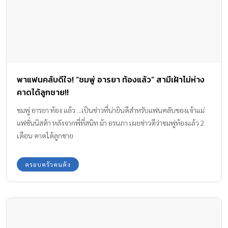
พาแฟนคลับดีใจ! “ชมพู่ อารยา ท้องแล้ว” สามีเฝ้าไม่ห่าง
คาดได้ลูกชาย!!
ชมพู่ อารยา ท้อง แล้ว ...เป็นข่าวที่น่ายินดีสำหรับแฟนคลับของเจ้าแม่
แฟชั่นนิสต้า หลังจากพี่ที่สนิท ม้า อรนภา เผยข่าวดีว่าชมพู่ท้องแล้ว 2
เดือน คาดได้ลูกชาย
ครอบครัวคนดัง