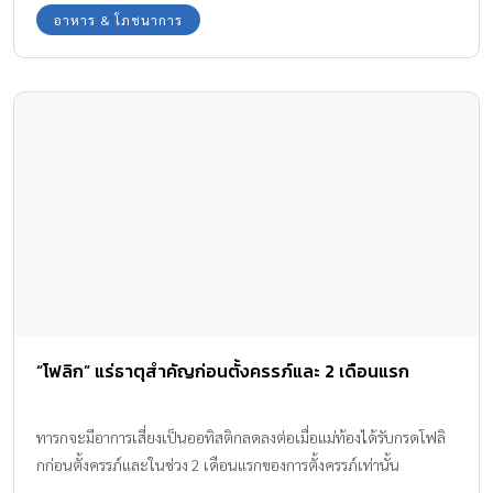
อาหาร & โภชนาการ
“โฟลิก” แร่ธาตุสำคัญก่อนตั้งครรภ์และ 2 เดือนแรก
ทารกจะมีอาการเสี่ยงเป็นออทิสติกลดลงต่อเมื่อแม่ท้องได้รับกรดโฟลิ
กก่อนตั้งครรภ์และในช่วง 2 เดือนแรกของการตั้งครรภ์เท่านั้น