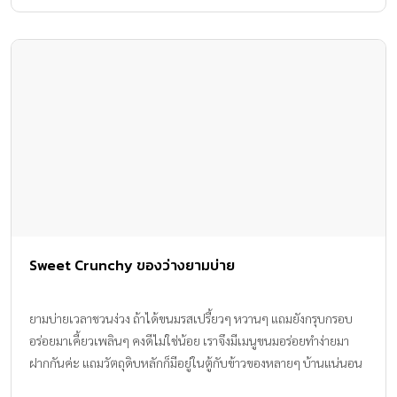
Sweet Crunchy ของว่างยามบ่าย
ยามบ่ายเวลาชวนง่วง ถ้าได้ขนมรสเปรี้ยวๆ หวานๆ แถมยังกรุบกรอบ
อร่อยมาเคี้ยวเพลินๆ คงดีไม่ใช่น้อย เราจึงมีเมนูขนมอร่อยทำง่ายมา
ฝากกันค่ะ แถมวัตถุดิบหลักก็มีอยู่ในตู้กับข้าวของหลายๆ บ้านแน่นอน