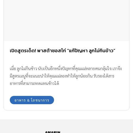
เปิดสูตรเด็ด! พาสต้าซอสไก่ “แก้ปัญหา ลูกไม่กินข้าว”
เมื่อ ลูกไม่กินข้าว นับเป็นอีกหนึ่งปัญหาที่คุณแม่หลายคนกลุ้มใจ เราจึง
มีสูตรเมนูที่จะแนะนำให้คุณแม่ลองทำให้ลูกน้อยกิน รับรองได้สาร
อาหารที่สามารถทดแทนข้าวได้
อาหาร & โภชนาการ