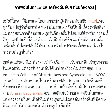
คาเฟอีนในกาแฟ และเครื่องดื่มอื่นๆ ที่แม่ท้องควรรู้
สมัยนี้ใครๆ ก็ดื่มกาแฟ โดยเฉพาะผู้หญิงที่ก่อนท้องก็ดื่ม
กาแฟ
แทบ
ทุกวัน เมื่อรู้ว่าตั้งครรภ์ คาเฟอีนในกาแฟ กลับเป็นส่ิงที่ควรหลีกเลี่ยง
แม่หลายคนจากที่ดื่มกาแฟทุกวันก็หยุดดื่มไปเลย แต่สำหรับบางคนที่
ติดกาแฟไปแล้วนี่สิ จะทำอย่างไรดี? ข่าวดีคือ แม่ท้องก็สามารถดื่ม
เครื่องดื่มที่มีคาเฟอีนได้บ้าง แต่ควรดื่มในปริมาณที่กำหนด ถึงจะไม่
กระทบต่อลูกในท้อง
ถูกต้องแล้วค่ะ ที่แม่ท้องควรจำกัดปริมาณการรับคาเฟอีนเข้าสู่ร่างกาย
ในแต่ละวัน แต่ควรรับคาเฟอีนได้เท่าไรล่ะถึงจะไม่ทำร้ายลูก The
American College of Obstetricians and Gynecologists (ACOG)
แนะนำว่าแม่ท้องทุกคนไม่ควรรับคาเฟอีนเกิน 200 มิลลิกรัมต่อวัน
ซึ่งจะเท่ากับกาแฟขนาด 11 ออนซ์ 1 แก้วเท่านั้น นี่เป็นสาเหตุที่ทีม
งาน
Amarin Baby & Kids
จะมาขอตีแผ่ปริมาณ คาเฟอีนในกาแฟ
และเครื่องดื่มอื่นๆ เพื่อให้แม่ท้องทุกคนไม่เผลอดื่มเครื่องดื่มที่มีคาเฟ
อีนมากเกินไปจนอาจะไปทำร้ายลูกในท้องได้