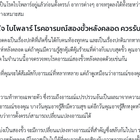
เป็นโรคไบโพลาร์อยู่แล้วก่อนตั้งครรภ์ อาการต่างๆ อาจทรุดลงได้ทั้งระหว่างแ
อย่างเหมาะสม
ใจ ไบโพลาร์ โรคอารมณ์สองขั้วหลังคลอด ควรรับ
คงเป็นเรื่องปกติที่เกิดขึ้นได้กับคนท้องทุกคน และเป็นเรื่องปกติมาก
หลังคลอด แต่ถ้าคุณมีความรู้สุกคุ้มดีคุ้มร้ายแที่ต่างกับแบบสุดขั้ว คุณ
งคลอด ในจำนวนนี้อาจตรวจพบโรคอารมณ์สองขั้วหลังคลอดด้วยเช่นกัน
กติที่คุณจะได้สัมผัสกับอารมณ์ที่หลากหลาย แต่ถ้าดูเหมือนว่าอารมณ์ของ
ความท้าทายเฉพาะตัว ซึ่งรวมถึงอารมณ์แปรปรวนอันเป็นผลมาจากความผ
รมณ์ของคุณ บางวันคุณอาจรู้สึกมีความสุข แต่อีกวันคุณอาจรู้สึกหงุดห
จพบว่าการตั้งครรภ์สามารถเปลี่ยนแปลงอารมณ์ได้
์แบ่งเป็นสองขั้ว จะมีการเปลี่ยนแปลงทางอารมณ์ที่สำคัญซึ่งสลับกันไปม
่ช่วงหลังคลอด มีโอกาสเป็นไปได้ที่คุณอาจต้องเผชิญกับภาวะอารมณ์สองขั้ว 