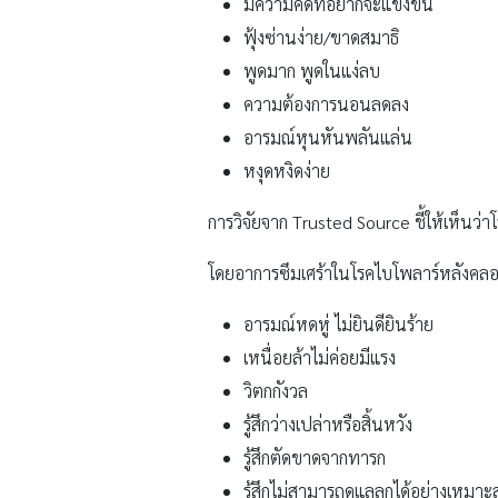
มีความคิดที่อยากจะแข่งขัน
ฟุ้งซ่านง่าย/ขาดสมาธิ
พูดมาก พูดในแง่ลบ
ความต้องการนอนลดลง
อารมณ์หุนหันพลันแล่น
หงุดหงิดง่าย
การวิจัยจาก Trusted Source ชี้ให้เห็นว
โดยอาการซึมเศร้าในโรคไบโพลาร์หลังคลอด
อารมณ์หดหู่ ไม่ยินดียินร้าย
เหนื่อยล้าไม่ค่อยมีแรง
วิตกกังวล
รู้สึกว่างเปล่าหรือสิ้นหวัง
รู้สึกตัดขาดจากทารก
รู้สึกไม่สามารถดูแลลูกได้อย่างเหมา