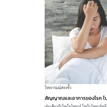
โรคอารมณ์สองขั้ว
สัญญาณและอาการของโรค ไบ
เช่นเดียวกับโรคไบโพลาร์ โรคไบโพลาร์หลั