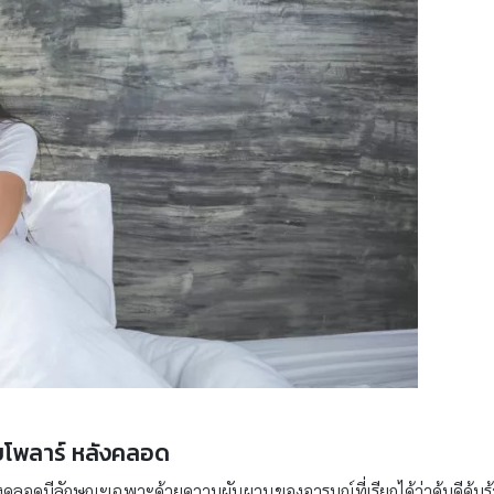
โพลาร์ หลังคลอด
งคลอดมีลักษณะเฉพาะด้วยความผันผวนของอารมณ์ที่เรียกได้ว่าคุ้มดีคุ้มร้