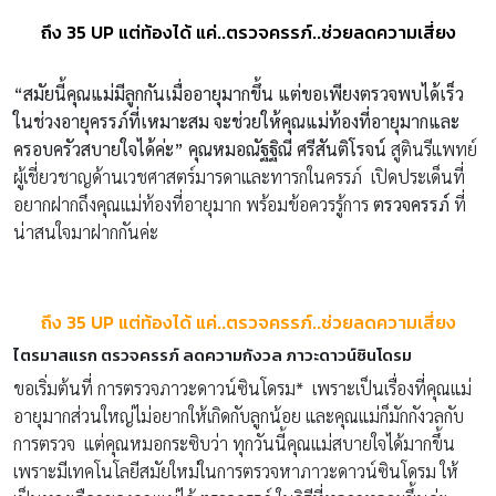
ถึง 35 UP แต่ท้องได้ แค่..ตรวจครรภ์..ช่วยลดความเสี่ยง
“
สมัยนี้คุณแม่มีลูกกันเมื่ออายุมากขึ้น แต่ขอเพียงตรวจพบได้เร็ว
ในช่วงอายุครรภ์ที่เหมาะสม จะช่วยให้คุณแม่ท้องที่อายุมากและ
ครอบครัวสบายใจได้ค่ะ
”
คุณหมอณัฐฐิณี ศรีสันติโรจน์
สูตินรีแพทย์
ผู้เชี่ยวชาญด้านเวชศาสตร์มารดาและทารกในครรภ์ เปิดประเด็นที่
อยากฝากถึงคุณแม่ท้องที่อายุมาก พร้อมข้อควรรู้การ
ตรวจครรภ์
ที่
น่าสนใจมาฝากกันค่ะ
ถึง 35 UP แต่ท้องได้ แค่..ตรวจครรภ์..ช่วยลดความเสี่ยง
ไตรมาสแรก
ตรวจครรภ์
ลดความกังวล ภาวะดาวน์ซินโดรม
ขอเริ่มต้นที่ การตรวจภาวะดาวน์ซินโดรม* เพราะเป็นเรื่องที่คุณแม่
อายุมากส่วนใหญ่ไม่อยากให้เกิดกับลูกน้อย และคุณแม่ก็มักกังวลกับ
การตรวจ แต่คุณหมอกระซิบว่า ทุกวันนี้คุณแม่สบายใจได้มากขึ้น
เพราะมีเทคโนโลยีสมัยใหม่ในการตรวจหาภาวะดาวน์ซินโดรม ให้