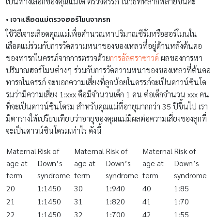
เป็นทางเลือกของคุณแม่ได้ ตรวจครรภ์ ในวิธีที่หลากหลายขึ้นค่ะ
•
เจาะเลือดแม่ตรวจฮอร์โมนจากรก
ใช้วิธีเจาะเลือดคุณแม่เพื่อคำนวณหาปริมาณซีรั่มหรือฮอร์โมนใน
เลือดแม่ร่วมกับการวัดความหนาของของเหลวที่อยู่ด้านหลังต้นคอ
ของทารกในครรภ์จากการตรวจด้วย
การอัลตราซาวด์
ผลของการหา
ปริมาณฮอร์โมนต่างๆ ร่วมกับการวัดความหนาของของเหลวที่ต้นคอ
ทารกในครรภ์ จะบอกความเสี่ยงที่ลูกน้อยในครรภ์จะเป็นดาวน์ซินโด
รมว่ามีความเสี่ยง 1:xxx คือมีจำนวนเด็ก 1 คน ต่อเด็กจำนวน xxx คน
ที่จะเป็นดาวน์ซินโดรม สำหรับคุณแม่ที่อายุมากกว่า 35 ปีขึ้นไป เรา
มีตารางให้เปรียบเทียบว่าอายุของคุณแม่มีผลต่อความเสี่ยงของลูกที่
จะเป็นดาวน์ซินโดรมเท่าไร ดังนี้
Maternal
Risk of
Maternal
Risk of
Maternal
Risk of
age at
Down’s
age at
Down’s
age at
Down’s
term
syndrome
term
syndrome
term
syndrome
20
1:1450
30
1:940
40
1:85
21
1:1450
31
1:820
41
1:70
22
1:1450
32
1:700
42
1:55