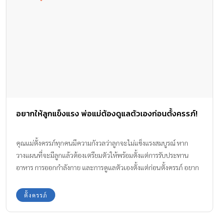
อยากให้ลูกแข็งแรง พ่อแม่ต้องดูแลตัวเองก่อนตั้งครรภ์!
คุณแม่ตั้งครรภ์ทุกคนมีความกังวลว่าลูกจะไม่แข็งแรงสมบูรณ์ หาก
วางแผนที่จะมีลูกแล้วต้องเตรียมตัวให้พร้อมตั้งแต่การรับประทาน
อาหาร การออกกำลังกาย และการดูแลตัวเองตั้งแต่ก่อนตั้งครรภ์ อยาก
ให้ลูกแข็งแรง ต้องไม่ดื่มสุราและสูบบุหรี่ เพราะมีผลอย่างยิ่งต่อการ
เจริญเติบโต และสุขภาพของลูกน้อยในครรภ์
ตั้งครรภ์