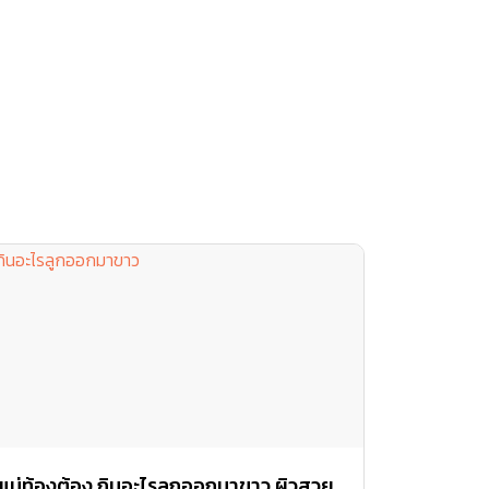
แม่ท้องต้อง กินอะไรลูกออกมาขาว ผิวสวย