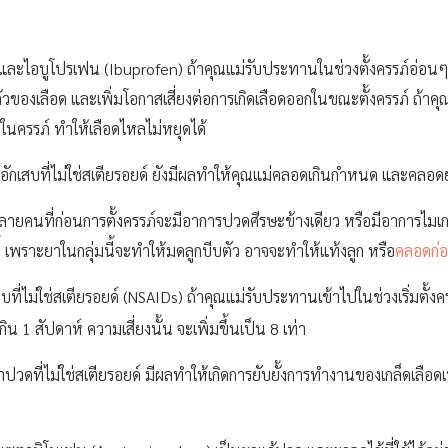
 และไอบูโปรเฟน (Ibuprofen) ถ้าคุณแม่รับประทานในช่วงตั้งครรภ์อ่อนๆ
ัวของเลือด และเพิ่มโอกาสเสี่ยงต่อการเกิดเลือดออกในขณะตั้งครรภ์ ถ
ในครรภ์ ทำให้เลือดไหลไม่หยุดได้
ักเสบที่ไม่ใช่สเตียรอยด์ ยังมีผลทำให้คุณแม่คลอดเกินกำหนด และคลอดย
ลายคนที่ก่อนการตั้งครรภ์จะมีอาการปวดศีรษะข้างเดียว หรือมีอาการไมเกรน
ี้ เพราะยาในกลุ่มนี้จะทำให้มดลูกบีบตัว อาจจะทำให้แท้งลูก หรือ
คลอดก่
ที่ไม่ใช่สเตียรอยด์ (NSAIDs) ถ้าคุณแม่รับประทานเข้าไปในช่วงเริ่มตั้งค
ิน 1 สัปดาห์ ความเสี่ยงนั้น จะเพิ่มขึ้นเป็น 8 เท่า
ดที่ไม่ใช่สเตียรอยด์ มีผลทำให้เกิดการยับยั้งการทำงานของเกล็ดเลือดเ