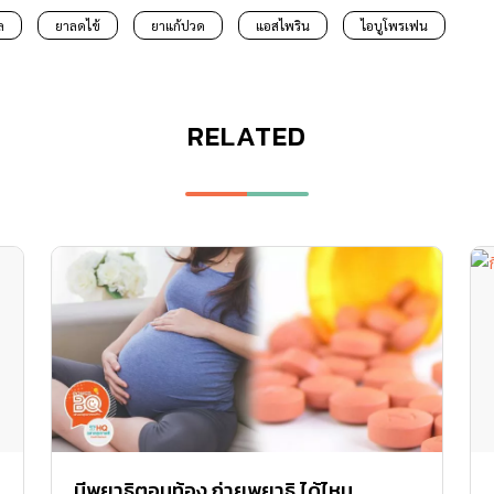
ล
ยาลดไข้
ยาแก้ปวด
แอสไพริน
ไอบูโพรเฟน
RELATED
มีพยาธิตอนท้อง ถ่ายพยาธิ ได้ไหม