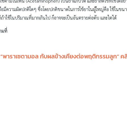
ตามิโนเฟน (Acetaminophen) เป็นยาแก้ปวด และยาลดไข้ที่ใช้ได้อย่างป
ือมีความผิดปกติใดๆ ซึ่งโดยปกติขนาดในการใช้ยาในผู้ใหญ่คือ ใช้ในขนาดเ
แต่ถ้าใช้ในปริมาณที่มากเกินไป ก็อาจจะเป็นอันตรายต่อตับ และไตได้
ามที่
 “
พาราเซตามอล กับผลข้างเคียงต่อพฤติกรรมลูก
” คล