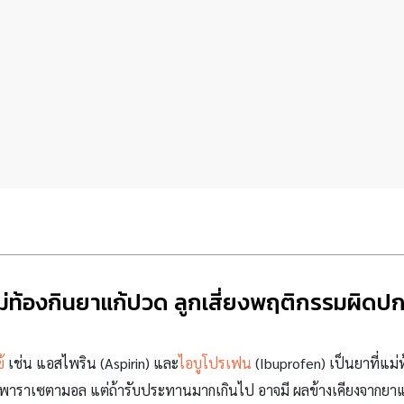
ม่ท้องกินยาแก้ปวด ลูกเสี่ยงพฤติกรรมผิดปก
้
เช่น แอสไพริน
(Aspirin) และ
ไอบูโปรเฟน
(Ibuprofen) เป็นยาที่แม
าราเซตามอล แต่ถ้ารับประทานมากเกินไป อาจมี ผลข้างเคียงจากยาแก