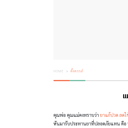
HOME
ตั้งครรภ์
แ
คุณพ่อ คุณแม่คงทราบว่า
ยาแก้ปวด
ลดไข
หันมารับประทานยาที่ปลอดภัยแทน คือ พ