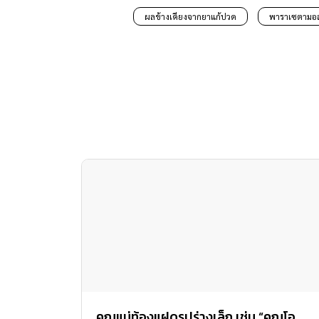
ผลข้างเคียงจากยาแก้ปวด
พาราเซตามอ
คุณแม่ท้องแฝดรูปร่างเล็ก เช่น “คุณโอ