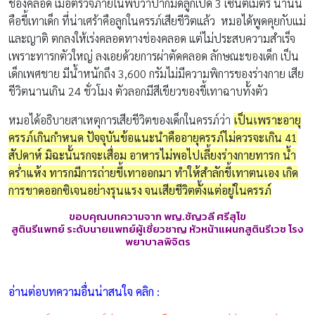
ช่องคลอด เมื่อตรวจภายในพบว่าปากมดลูกเปิด 3 เซนติเมตร น้ำนั้น
คือขี้เทาเด็ก ที่น่าเศร้าคือลูกในครรภ์เสียชีวิตแล้ว หมอได้พูดคุยกับแม่
และญาติ ตกลงให้เร่งคลอดทางช่องคลอด แต่ไม่ประสบความสำเร็จ
เพราะทารกตัวใหญ่ ลงเอยด้วยการผ่าตัดคลอด ลักษณะของเด็ก เป็น
เด็กเพศชาย มีน้ำหนักถึง 3,600 กรัมไม่มีความพิการของร่างกาย เสีย
ชีวิตนานเกิน 24 ชั่วโมง ตัวลอกมีสีเขียวของขี้เทาฉาบทั้งตัว
หมอได้อธิบายสาเหตุการเสียชีวิตของเด็กในครรภ์ว่า
เป็นเพราะอายุ
ครรภ์เกินกำหนด ปัจจุบันข้อแนะนำคืออายุครรภ์ไม่ควรจะเกิน 41
สัปดาห์ มิฉะนั้นรกจะเสื่อม อาหารไม่พอไปเลี้ยงร่างกายทารก น้ำ
คร่ำแห้ง ทารกมีการถ่ายขี้เทาออกมา ทำให้สำลักขี้เทาตนเอง เกิด
การขาดออกซิเจนอย่างรุนแรง จนเสียชีวิตตั้งแต่อยู่ในครรภ์
ขอบคุณบทความจาก พญ.ชัญวลี ศรีสุโข
สูตินรีแพทย์ ระดับนายแพทย์ผู้เชี่ยวชาญ หัวหน้าแผนกสูตินรีเวช โรง
พยาบาลพิจิตร
อ่านต่อบทความอื่นน่าสนใจ คลิก :