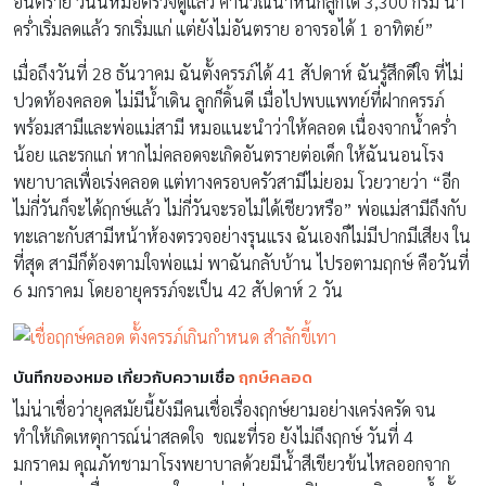
อันตราย วันนี้หมอตรวจดูแล้ว คำนวณน้ำหนักลูกได้ 3,300 กรัม น้ำ
คร่ำเริ่มลดแล้ว รกเริ่มแก่ แต่ยังไม่อันตราย อาจรอได้ 1 อาทิตย์”
เมื่อถึงวันที่ 28 ธันวาคม ฉันตั้งครรภ์ได้ 41 สัปดาห์ ฉันรู้สึกดีใจ ที่ไม่
ปวดท้องคลอด ไม่มีน้ำเดิน ลูกก็ดิ้นดี เมื่อไปพบแพทย์ที่ฝากครรภ์
พร้อมสามีและพ่อแม่สามี หมอแนะนำว่าให้คลอด เนื่องจากน้ำคร่ำ
น้อย และรกแก่ หากไม่คลอดจะเกิดอันตรายต่อเด็ก ให้ฉันนอนโรง
พยาบาลเพื่อเร่งคลอด แต่ทางครอบครัวสามีไม่ยอม โวยวายว่า “อีก
ไม่กี่วันก็จะได้ฤกษ์แล้ว ไม่กี่วันจะรอไม่ได้เชียวหรือ” พ่อแม่สามีถึงกับ
ทะเลาะกับสามีหน้าห้องตรวจอย่างรุนแรง ฉันเองก็ไม่มีปากมีเสียง ใน
ที่สุด สามีก็ต้องตามใจพ่อแม่ พาฉันกลับบ้าน ไปรอตามฤกษ์ คือวันที่
6 มกราคม โดยอายุครรภ์จะเป็น 42 สัปดาห์ 2 วัน
บันทึกของหมอ เกี่ยวกับความเชื่อ
ฤกษ์คลอด
ไม่น่าเชื่อว่ายุคสมัยนี้ยังมีคนเชื่อเรื่องฤกษ์ยามอย่างเคร่งครัด จน
ทำให้เกิดเหตุการณ์น่าสลดใจ ขณะที่รอ ยังไม่ถึงฤกษ์ วันที่ 4
มกราคม คุณภัทชามาโรงพยาบาลด้วยมีน้ำสีเขียวข้นไหลออกจาก