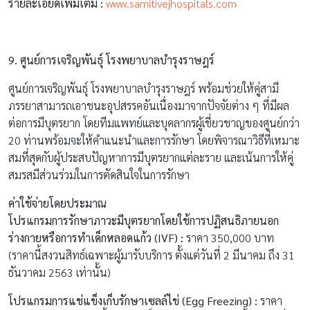
ค่าใช้จ่ายโดยประมาณ
โปรแกรมการรักษาภาวะมีบุตรยากโดยใช้การปฏิสนธิภายนอก
ร่างกายหรือการทำเด็กหลอดแก้ว (
IVF) :
ราคา 350,000 บาท
(ราคานี้สงวนสิทธ์เฉพาะผู้มารับบริการ ตั้งแต่วันที่ 2 มีนาคม ถึง 31
ธันวาคม 2563 เท่านั้น)
โปรแกรมการแช่แข็งเก็บรักษาเซลล์ไข่ (
Egg Freezing) :
ราคา
200,000 บาท (ราคานี้สงวนสิทธิ์เฉพาะผู้มารับบริการ ตั้งแต่วันที่ 20
เมษายน ถึง 31 ธันวาคม 2563 เท่านั้น)
สถานที่ตั้ง
ศูนย์การเจริญพันธุ์ โรงพยาบาลบำรุงราษฎร์
เลขที่ 33 สุขุมวิท ซอย 3 เขตวัฒนา กรุงเทพมหานคร 10110
อาคารโรงพยาบาลบำรุงราษฎร์ ชั้น 2 ฝั่งทิศเหนือ
เวลาทำการ :
วันจันทร์-เสาร์ 07.00-20.00 น. วันอาทิตย์ 07.00-
17.00 น.
โทรศัพท์ :
090 972 2608/ 02 066 8888 และ 1378
รายละเอียดเพิ่มเติม :
www.bumrungrad.com