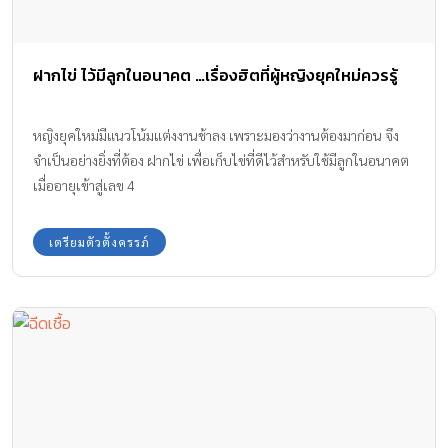
มีลูกยากต้องลองใช้เทคโนโลยี…ฉีดเชื้อ!
สำหรับคู่สมรสที่ใช้วิธีธรรมชาติและการนับวันตกไข่มานานแต่ก็ยังไม่มี
ลูก และภรรยาไข่ตกไม่สม่ำเสมอ แต่สามีอสุจิสมบูรณ์ดีระดับหนึ่ง เรามี
ข้อมูลเกี่ยวกับวิธีการใช้เทคโนโลยีเพื่อช่วยให้มีบุตร คือการ ฉีดเชื้อ มา
ฝากกันค่ะ