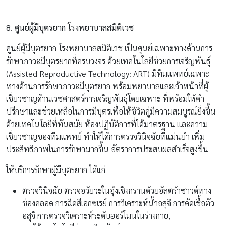
เชี่ยวชาญของทีมแพทย์ ทำให้ได้การตรวจวินิจฉัยที่แม่นยำ เพิ่ม
ประสิทธิภาพในการรักษามากขึ้น อัตราการประสบผลสำเร็จสูงขึ้น
ให้บริการรักษาผู้มีบุตรยาก ได้แก่
ตรวจวินิจฉัย ตรวจอวัยวะในอุ้งเชิงกรานด้วยอัลตร้าซาวด์ทาง
ช่องคลอด การฉีดสีเอกซเรย์ การวิเคราะห์น้ำอสุจิ การคัดเชื้อตัว
อสุจิ การตรวจวิเคราะห์ระดับฮอร์โมนในร่างกาย,
การใช้เทคโนโลยีช่วยเจริญพันธุ์ : IVM, IVF, E.T., ICSI, GIFT,
PGD
การผ่าตัดต่อท่อนำไข่ (ผ่าตัดแก้หมันหญิง)
การผ่าตัดเนื้ออัณฑะเพื่อดูดตัวอสุจิออกมา (Sperm Retriveal) :
TESE
การตรวจวิเคราะห์โรคทางพันธุกรรม PGD, PCR
การผ่าตัดผ่านกล้องทางนรีเวช
สถานที่ตั้ง
สาขาสุขุมวิท
:
สุขุมวิท วิง ( อาคาร2) ชั้น 1 สุขุมวิท 49 แขวง
คลองตันเหนือ เขตวัฒนา กรุงเทพมหานคร 10110