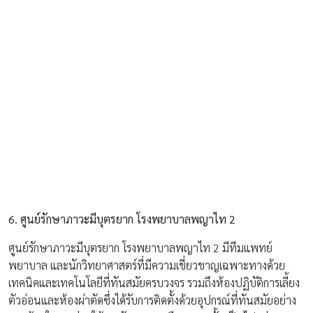
6.
ศูนย์รักษาภาวะมีบุตรยาก โรงพยาบาลพญาไท
2
ศูนย์รักษาภาวะมีบุตรยาก โรงพยาบาลพญาไท 2 มีทีมแพทย์
พยาบาล และนักวิทยาศาสตร์ที่มีความเชี่ยวชาญเฉพาะทางด้วย
เทคนิคและเทคโนโลยีที่ทันสมัยครบวงจร รวมถึงห้องปฏิบัติการเลี้ยง
ตัวอ่อนและห้องผ่าตัดซึ่งได้รับการติดตั้งด้วยอุปกรณ์ที่ทันสมัยอย่าง
ครบถ้วนในการช่วยให้การรักษาภาวะมีบุตรยากนั้นเป็นไปอย่าง
สมบูรณ์ ให้บริการรักษาผู้มีบุตรยากด้วยเทคนิคการช่วยเจริญพันธุ์ ซึ่ง
มีทั้งวิธีธรรมชาติและการใช้เทคโนโลยีชั้นสูง เช่น การฉีดเขื้อ
ผสมเทียม,IVF , ICSI, Blastocyst culture, การตรวจคัดกรอง
โครโมโซมตัวอ่อนก่อนการฝังตัวด้วย เทคนิค NGS (Next Generation
Sequencing) และ CGH (Array Comparative Genomic
Hybridization)และการแช่แข็งไข่ เป็นต้น
ค่าใช้จ่ายโดยประมาณ
โปรแกรมทำเด็กหลอดแก้ว
ICSI
(รวมการกระตุ้นไข้+การเก็บไข่+ย้าย