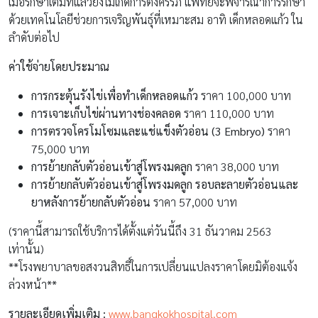
การย้ายกลับตัวอ่อนเข้าสู่โพรงมดลูก รอบละลายตัวอ่อนและ
ยาหลังการย้ายกลับตัวอ่อน
ราคา 57,000 บาท
(ราคานี้สามารถใช้บริการได้ตั้งแต่วันนี้ถึง 31 ธันวาคม 2563
เท่านั้น)
**โรงพยาบาลขอสงวนสิทธิ์ในการเปลี่ยนแปลงราคาโดยมิต้องแจ้ง
ล่วงหน้า**
รายละเอียดเพิ่มเติม :
www.bangkokhospital.com
สถานที่ตั้ง
ศูนย์รักษาผู้มีบุตรยาก โรงพยาบาลกรุงเทพ
2 ซ.ศูนย์วิจัย 7 ถ.เพชรบุรีตัดใหม่ แขวงบางกะปิ เขตห้วยขวาง
กรุงเทพฯ 10310 ประเทศไทย
โทรศัพท์ :
02 3100 3014-15
อย่างไรก็ตาม สำหรับคู่รักที่แต่งงานแล้ว แต่ต้องมาประสบภาวะมี
บุตรยากอาจเป็นเรื่องที่ยาก แต่ด้วยเทคโนโลยีสมัยนี้ก็มีส่วนช่วย