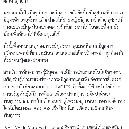
ผลให้มีลูกยาก
นอกจากนั้นในปัจจุบัน ภาวะมีบุตรยากยังเกิดขึ้นกับคู่สมรสที่วางแผน
มีบุตรช้า อายุที่มากแล้วก็ส่งผลให้ฝ่ายหญิงมีลูกยากอีกด้วย คู่สมรสที่
วางแผนจะมีบุตรในอนาคตควรเข้ารับการฝากไข่ ในขณะที่อายุยัง
น้อยเพื่อรักษาไข่ที่ยังสมบูรณ์ไว้
ทั้งนี้เพื่อหาสาเหตุของภาวะมีบุตรยาก คู่สมรสที่อยากมีลูกควร
ปรึกษาแพทย์เพื่อประเมินหาสาเหตุและให้การรักษาอย่างถูกต้อง กับ
ทั้งฝ่ายหญิงและฝ่ายชาย
สำหรับการรักษาภาวะผู้มีบุตรยากได้มีการนำเอาเทคโนโลยีช่วยการ
เจริญพันธุ์เข้ามาช่วยรักษาภาวะมีลูกยากและเพิ่มอัตราการตั้งครรภ์
เช่น การทำเด็กหลอดแก้ว IUI IVF ICSI อีกทั้งการใช้เทคโนโลยีช่วย
การเจริญพันธุ์ได้มีการพัฒนาเพื่อหาสาเหตุความผิดปกติของ
พันธุกรรมก่อนการย้ายตัวอ่อนเข้าสู่โพรงมดลูก เช่น การตรวจคัดกรอง
โครโมโซม NGS PGD PGS เพื่อป้องกันการเกิดความผิดปกติของ
พันธุกรรม
IVF : IVF (In Vitro Fertilization) คือการนำเอาเซลล์ไข่และอสุจิมา