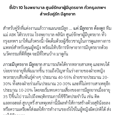
ชี้เป้า 10 โรงพยาบาล ศูนย์รักษาผู้มีบุตรยาก ทั่วกรุงเทพฯ
สำหรับคู่รัก มีลูกยาก
สำหรับคู่รักที่แต่งงานแล้ววางแผนจะมีลูก …
แต่ มีลูกยาก ต้องดู!!
ทีม
แม่ ABK ได้รวบรวม โรงพยาบาล คลินิก ศูนย์รักษาผู้มีบุตรยาก ทั่ว
กรุงเทพฯ มาให้แล้วตรงนี้! จัดเต็มด้วยผู้เชี่ยวชาญในการดูแลทางการ
แพทย์สำหรับคุณผู้หญิง พร้อมให้บริการรักษาอาการมีบุตรยากด้วย
นวัตกรรมที่ดีที่สุด จะมีที่ไหนบ้าง มาดูกัน
ภาวะมีบุตรยาก
มีลูกยาก
สามารถเกิดได้จากหลายสาเหตุ และพบได้
บ่อยจากอายุที่เพิ่มมากขึ้น รวมถึงปัญหาในร่างกายของฝ่ายหญิง
พวกระบบสืบพันธุ์ต่างๆ ประมาณ 40-55% ฝ่ายชายประมาณ 20-
30% ทั้งสองฝ่ายร่วมกันประมาณ 20-30% และที่ไม่ทราบสาเหตุอีก
ประมาณ 10-20% โดยจะเริ่มพบความเสี่ยงของการมีลูกยากเมื่ออายุ
35 ปีขึ้นไป รวมไปถึงพฤติกรรมการใช้ชีวิตประจำวัน เช่น ติด
แอลกอฮอล์ สูบบุหรี่ สาเหตุเหล่านี้มีผลทำให้การสร้างตัวอสุจิน้อยลง
หรือความเครียดก็ส่งผลให้การทำงานของรังไข่ในผู้หญิงผิดปกติได้ ส่ง