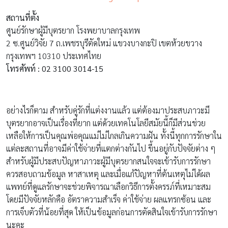
เหลือให้การเป็นคุณพ่อคุณแม่ไม่ไกลเกินความฝัน ทั้งนี้ทุกการรักษาใน
แต่ละสถานที่อาจมีค่าใช้จ่ายที่แตกต่างกันไป ขึ้นอยู่กับปัจจัยต่าง ๆ
สำหรับผู้มีประสบปัญหาภาวะผู้มีบุตรยากสนใจจะเข้ารับการรักษา
ควรสอบถามข้อมูล หาสาเหตุ และเมื่อแก้ปัญหาที่ต้นเหตุไม่ได้ผล
แพทย์ที่ดูแลรักษาจะช่วยพิจารณาเลือกวิธีการตั้งครรภ์ที่เหมาะสม
โดยมีปัจจัยหลักคือ อัตราความสำเร็จ ค่าใช้จ่าย ผลแทรกซ้อน และ
การเจ็บตัวที่น้อยที่สุด ให้เป็นข้อมูลก่อนการตัดสินใจเข้ารับการรักษา
นะคะ
ขอบคุณข้อมูลอ้างอิงจาก
:
www.tmbbank.com
,
www.vichaiyut.com
อ่านต่อบทความอื่นน่าสนใจ
11 สาเหตุมีลูกยาก อยากมีลูก ทำไมไม่ท้องซักที?
อยากมีลูก ต้องลอง! พระคาถาขอลูก ใช้ภาวนาสำหรับคนมีลูก
ยาก
อยาก มีลูกคนที่สอง ต้องวางแผนการเงินอย่างไรดี