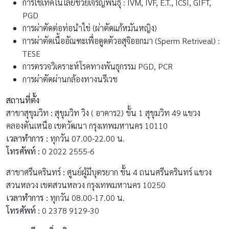
เวลาทำการ :
ทุกวัน 07.00-22.00 น.
โทรศัพท์ :
0 2022 2555-6
สาขาศรีนครินทร์
:
ศูนย์ผู้มีบุตรยาก ชั้น 4 ถนนศรีนครินทร์ แขวง
สวนหลวง เขตสวนหลวง กรุงเทพมหานคร 10250
เวลาทำการ :
ทุกวัน 08.00-17.00 น.
โทรศัพท์ :
0 2378 9129-30
รายละเอียดเพิ่มเติม :
www.samitivejhospitals.com
9.
ศูนย์การเจริญพันธุ์ โรงพยาบาลบำรุงราษฎร์
ศูนย์การเจริญพันธุ์ โรงพยาบาลบำรุงราษฎร์ พร้อมช่วยให้คู่สามี
ภรรยาสามารถเอาชนะอุปสรรคอันเนื่องมาจากปัจจัยต่าง ๆ ที่มีผล
ต่อการมีบุตรยาก โดยทีมแพทย์และบุคลากรผู้เชี่ยวชาญของศูนย์กว่า
20 ท่านพร้อมจะให้คำแนะนำและการรักษา โดยพิจารณาวิธีที่เหมาะ
สมที่สุดกับผู้ประสบปัญหาการมีบุตรยากแต่ละราย และเน้นการให้คู่
สมรสมีส่วนร่วมในการตัดสินใจในการรักษา