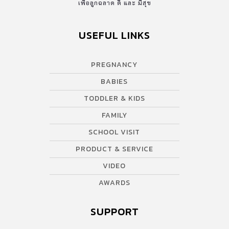
SCHOOL VISIT
PRODUCT & SERVICE
VIDEO
AWARDS
SUPPORT
Contact US
บริษัท เอเอ็มอี อิมเมจิเนทีฟ จำกัด
ในเครือ บริษัท อมรินทร์ คอร์เปอเรชั่นส์ จำกัด (มหาชน)
Tel : 0-2422-9999 ต่อ 4510
สนใจลงโฆษณากับเว็บไซต์ Amarin Baby&Kids
Tel : 02-422-9999 ต่อ 4775
Email :
abkofficial@amarin.co.th
Report an issue or send feedback
0-2422-9999 ต่อ 4180