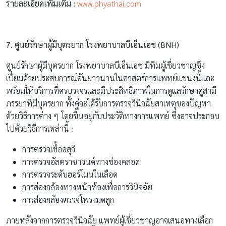
ไปด้วยวิธีการเหล่านี้ :
การตรวจเชื้ออสุจิ
การตรวจอัลตราซาวนด์ทางช่องคลอด
การตรวจระดับฮอร์โมนในเลือด
การส่องกล้องทางหน้าท้องเพื่อการวินิจฉัย
การส่องกล้องตรวจโพรงมดลูก
ภายหลังจากการตรวจวินิจฉัย แพทย์ผู้เชี่ยวชาญอาจเสนอทางเลือก
ในการรักษาที่ทางศูนย์แห่งนี้มีให้บริการเช่น
การผสมเทียมโดยใช้น้ำเชื้อของสามี
IVF, ICSI & ET (การปฏิสนธินอกร่างกาย, การฉีดเชื้ออสุจิเข้าไป
ในเซลล์ไข่และการถ่ายฝากตัวอ่อน)
PESA หรือ TESE (การใช้เข็มแทงผ่านผิวหนังบริเวณอัณฑะ
เข้าไปในท่อพักน้ำเชื้อแล้วดูดตัวอสุจิ
ออกมาหรือการดูดตัวอสุจิจากอัณฑะ)
PGD (การตรวจวินิจฉัยโรคทางพันธุกรรมของตัวอ่อนก่อนย้าย
เข้าสู่โพรงมดลูก