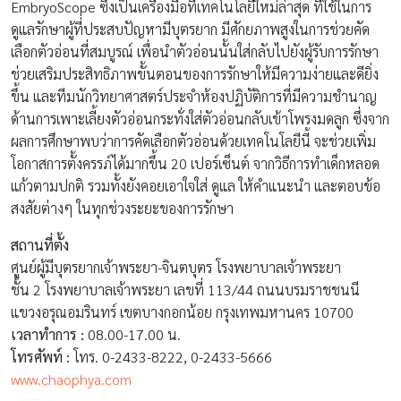
EmbryoScope ซึ่งเป็นเครื่องมือที่เทคโนโลยีใหม่ล่าสุด ที่ใช้ในการ
ดูแลรักษาผู้ที่ประสบปัญหามีบุตรยาก มีศักยภาพสูงในการช่วยคัด
เลือกตัวอ่อนที่สมบูรณ์ เพื่อนำตัวอ่อนนั้นใส่กลับไปยังผู้รับการรักษา
ช่วยเสริมประสิทธิภาพขั้นตอนของการรักษาให้มีความง่ายและดียิ่ง
ขึ้น และทีมนักวิทยาศาสตร์ประจำห้องปฏิบัติการที่มีความชำนาญ
ด้านการเพาะเลี้ยงตัวอ่อนกระทั่งใส่ตัวอ่อนกลับเข้าโพรงมดลูก ซึ่งจาก
ผลการศึกษาพบว่าการคัดเลือกตัวอ่อนด้วยเทคโนโลยีนี้ จะช่วยเพิ่ม
โอกาสการตั้งครรภ์ได้มากขึ้น 20 เปอร์เซ็นต์ จากวิธีการทำเด็กหลอด
แก้วตามปกติ รวมทั้งยังคอยเอาใจใส่ ดูแล ให้คำแนะนำ และตอบข้อ
สงสัยต่างๆ ในทุกช่วงระยะของการรักษา
สถานที่ตั้ง
ศูนย์ผู้มีบุตรยากเจ้าพระยา-จินตบุตร โรงพยาบาลเจ้าพระยา
ชั้น 2 โรงพยาบาลเจ้าพระยา เลขที่ 113/44 ถนนบรมราชชนนี
แขวงอรุณอมรินทร์ เขตบางกอกน้อย กรุงเทพมหานคร 10700
เวลาทำการ :
08.00-17.00 น.
โทรศัพท์ :
โทร. 0-2433-8222, 0-2433-5666
www.chaophya.com