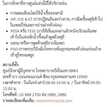
สถานที่ตั้ง
ศูนย์รักษาผู้มีบุตรยาก โรงพยาบาลบีเอ็นเอช (BNH)
เลขที่ 9/1 ถนนคอนแวนต์ สีลม กรุงเทพมหานคร 10500
เวลาทำการ :
วันจันทร์-เสาร์ 08.00-16.00 น. / วันอาทิตย์ 09.00-
12.00 น.
โทรศัพท์ :
02 868 2700 ต่อ 2885, 2886
รายละเอียดเพิ่มเติม :
www.bnhhospital.com
8.
ศูนย์ผู้มีบุตรยาก โรงพยาบาลสมิติเวช
ศูนย์ผู้มีบุตรยาก โรงพยาบาลสมิติเวช เป็นศูนย์เฉพาะทางด้านการ
รักษาภาวะมีบุตรยากที่ครบวงจร ด้วยเทคโนโลยีช่วยการเจริญพันธุ์
(Assisted Reproductive Technology: ART) มีทีมแพทย์เฉพาะ
ทางด้านการรักษาภาวะมีบุตรยาก พร้อมพยาบาลและเจ้าหน้าที่ผู้
เชี่ยวชาญด้านเวชศาสตร์การเจริญพันธุ์โดยเฉพาะ ที่พร้อมให้คำ
ปรึกษาและช่วยเหลือในการมีบุตรเพื่อให้ชีวิตคู่มีความสมบูรณ์ยิ่งขึ้น
ด้วยเทคโนโลยีที่ทันสมัย ห้องปฏิบัติการที่ได้มาตรฐาน และความ