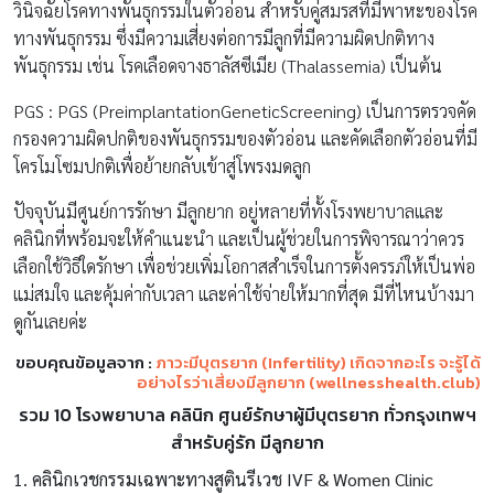
วินิจฉัยโรคทางพันธุกรรมในตัวอ่อน สำหรับคู่สมรสที่มีพาหะของโรค
ทางพันธุกรรม ซึ่งมีความเสี่ยงต่อการมีลูกที่มีความผิดปกติทาง
พันธุกรรม เช่น โรคเลือดจางธาลัสซีเมีย (Thalassemia) เป็นต้น
PGS : PGS (PreimplantationGeneticScreening) เป็นการตรวจคัด
กรองความผิดปกติของพันธุกรรมของตัวอ่อน และคัดเลือกตัวอ่อนที่มี
โครโมโซมปกติเพื่อย้ายกลับเข้าสู่โพรงมดลูก
ปัจจุบันมีศูนย์การรักษา มีลูกยาก อยู่หลายที่ทั้งโรงพยาบาลและ
คลินิกที่พร้อมจะให้คำแนะนำ และเป็นผู้ช่วยในการพิจารณาว่าควร
เลือกใช้วิธีใดรักษา เพื่อช่วยเพิ่มโอกาสสำเร็จในการตั้งครรภ์ให้เป็นพ่อ
แม่สมใจ และคุ้มค่ากับเวลา และค่าใช้จ่ายให้มากที่สุด มีที่ไหนบ้างมา
ดูกันเลยค่ะ
ขอบคุณข้อมูลจาก :
ภาวะมีบุตรยาก (Infertility) เกิดจากอะไร จะรู้ได้
อย่างไรว่าเสี่ยงมีลูกยาก (wellnesshealth.club)
รวม 10
โรงพยาบาล คลินิก ศูนย์รักษาผู้มีบุตรยาก ทั่วกรุงเทพฯ
สำหรับคู่รัก มีลูกยาก
1.
คลินิกเวชกรรมเฉพาะทางสูตินรีเวช
IVF & Women Clinic