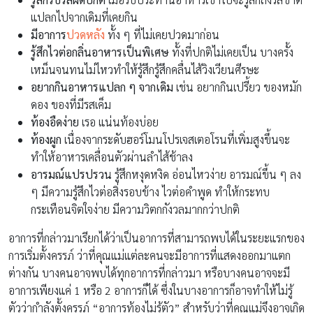
แปลกไปจากเดิมที่เคยกิน
มีอาการ
ปวดหลัง
ทั้ง ๆ ที่ไม่เคยปวดมาก่อน
รู้สึกไวต่อกลิ่นอาหารเป็นพิเศษ
ทั้งที่ปกติไม่เคยเป็น บางครั้ง
เหม็นจนทนไม่ไหวทำให้รู้สึกรู้สึกคลื่นไส้วิงเวียนศีรษะ
อยากกินอาหารแปลก ๆ จากเดิม
เช่น อยากกินเปรี้ยว ของหมัก
ดอง ของที่มีรสเค็ม
ท้องอืดง่าย
เรอ แน่นท้องบ่อย
ท้องผูก
เนื่องจากระดับฮอร์โมนโปรเจสเตอโรนที่เพิ่มสูงขึ้นจะ
ทำให้อาหารเคลื่อนตัวผ่านลำไส้ช้าลง
อารมณ์แปรปรวน
รู้สึกหงุดหงิด อ่อนไหวง่าย อารมณ์ขึ้น ๆ ลง
ๆ มีความรู้สึกไวต่อสิ่งรอบข้าง ไวต่อคำพูด ทำให้กระทบ
กระเทือนจิตใจง่าย มีความวิตกกังวลมากกว่าปกติ
อาการที่กล่าวมาเรียกได้ว่าเป็นอาการที่สามารถพบได้ในระยะแรกของ
การเริ่มตั้งครรภ์ ว่าที่คุณแม่แต่ละคนจะมีอาการที่แสดงออกมาแตก
ต่างกัน บางคนอาจพบได้ทุกอาการที่กล่าวมา หรือบางคนอาจจะมี
อาการเพียงแค่ 1 หรือ 2 อาการก็ได้ ซึ่งในบางอาการก็อาจทำให้ไม่รู้
ตัวว่ากำลังตั้งครรภ์ “อาการท้องไม่รู้ตัว” สำหรับว่าที่คุณแม่จึงอาจเกิด