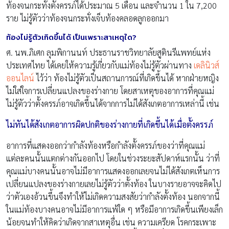
ท้องจนกระทั่งตั้งครรภ์ได้ประมาณ 5 เดือน และจำนวน 1 ใน 7,200
ราย ไม่รู้ตัวว่าท้องจนกระทั่งเจ็บท้องคลอดลูกออกมา
ท้องไม่รู้ตัวเกิดขึ้นได้ เป็นเพราะสาเหตุใด?
ศ. นพ.ภิเศก ลุมพิกานนท์ ประธานราชวิทยาลัยสูตินรีแพทย์แห่ง
ประเทศไทย ได้เคยให้ความรู้เกี่ยวกับแม่ท้องไม่รู้ตัวผ่านทาง
เดลินิวส์
ออนไลน์
ไว้ว่า ท้องไม่รู้ตัวเป็นสถานการณ์ที่เกิดขึ้นได้ หากฝ่ายหญิง
ไม่ใส่ใจการเปลี่ยนแปลงของร่างกาย โดยสาเหตุของอาการที่คุณแม่
ไม่รู้ตัวว่าตั้งครรภ์อาจเกิดขึ้นได้จากการไม่ได้สังเกตอาการเหล่านี้ เช่น
ไม่ทันได้สังเกตอาการผิดปกติของร่างกายที่เกิดขึ้นได้เมื่อตั้งครรภ์
อาการที่แสดงออกว่ากำลังท้องหรือกำลังตั้งครรภ์ของว่าที่คุณแม่
แต่ละคนนั้นแตกต่างกันออกไป โดยในช่วงระยะสัปดาห์แรกนั้น ว่าที่
คุณแม่บางคนนั้นอาจไม่มีอาการแสดงออกเลยจนไม่ได้สังเกตเห็นการ
เปลี่ยนแปลงของร่างกายเลยไม่รู้ตัวว่าตั้งท้อง ในบางรายอาจจะคิดไป
ว่าตัวเองอ้วนขึ้นจึงทำให้ไม่เกิดความสงสัยว่ากำลังตั้งท้อง นอกจากนี้
ในแม่ท้องบางคนอาจไม่มีอาการแพ้ใด ๆ หรือมีอาการเกิดขึ้นเพียงเล็ก
น้อยจนทำให้คิดว่าเกิดจากสาเหตุอื่น เช่น ความเครียด โรคกระเพาะ