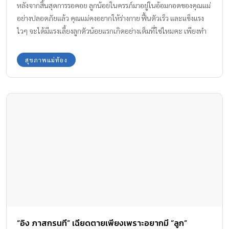
หลังจากสิ้นสุดการรอคอย ลูกน้อยในครรภ์มาอยู่ในอ้อมกอดของคุณแม่
อย่างปลอดภัยแล้ว คุณแม่คงอยากให้ร่างกาย ฟื้นตัวเร็ว และแข็งแรง
ไวๆ จะได้มีแรงเลี้ยงลูกตัวน้อยแรกเกิดอย่างเต็มที่ใช่ไหมคะ เพียงทำ
ตาม 6 เคล็ดลับที่ Amarin Baby & Kids นำมาฝาก ก็ช่วยให้คุณแม่แข็ง
แรง ฟื้นตัวเร็ว หลังคลอดได้ไม่ยาก
สุขภาพแม่ท้อง
“อิง ภาสกรนที” เฉียดตายเพียงเพราะอยากมี “ลูก”