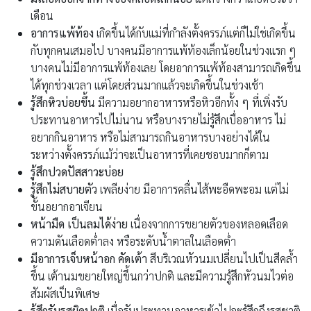
เดือน
อาการแพ้ท้อง
เกิดขึ้นได้กับแม่ที่กำลังตั้งครรภ์แต่ก็ไม่ใช่เกิดขึ้น
กับทุกคนเสมอไป บางคนมีอาการแพ้ท้องเล็กน้อยในช่วงแรก ๆ
บางคนไม่มีอาการแพ้ท้องเลย โดยอาการแพ้ท้องสามารถเกิดขึ้น
ได้ทุกช่วงเวลา แต่โดยส่วนมากแล้วจะเกิดขึ้นในช่วงเช้า
รู้สึกหิวบ่อยขึ้น
มีความอยากอาหารหรือหิวอีกทั้ง ๆ ที่เพิ่งรับ
ประทานอาหารไปไม่นาน หรือบางรายไม่รู้สึกเบื่ออาหาร ไม่
อยากกินอาหาร หรือไม่สามารถกินอาหารบางอย่างได้ใน
ระหว่างตั้งครรภ์แม้ว่าจะเป็นอาหารที่เคยชอบมากก็ตาม
รู้สึกปวดปัสสาวะบ่อย
รู้สึกไม่สบายตัว
เพลียง่าย มีอาการคลื่นไส้พะอืดพะอม แต่ไม่
ขั้นอยากอาเจียน
หน้ามืด เป็นลมได้ง่าย
เนื่องจากการขยายตัวของหลอดเลือด
ความดันเลือดต่ำลง หรือระดับน้ำตาลในเลือดต่ำ
มีอาการเจ็บหน้าอก คัดเต้า
สีบริเวณหัวนมเปลี่ยนไปเป็นสีคล้ำ
ขึ้น เต้านมขยายใหญ่ขึ้นกว่าปกติ และมีความรู้สึกหัวนมไวต่อ
สัมผัสเป็นพิเศษ
รู้สึกรับรสผิดปกติ
เมื่อรับประทานอาหารเข้าไปจะรู้สึกถึงรสชาติ