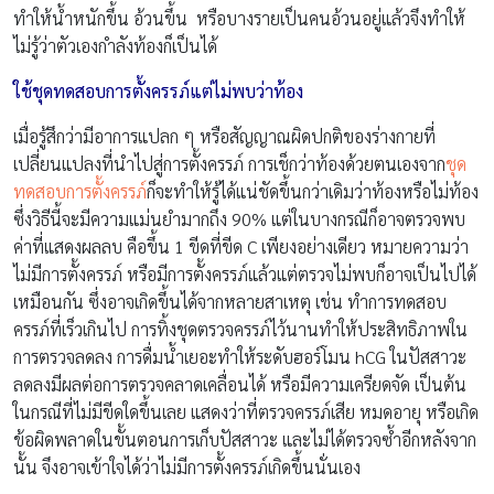
ทำให้น้ำหนักขึ้น อ้วนขึ้น หรือบางรายเป็นคนอ้วนอยู่แล้วจึงทำให้
ไม่รู้ว่าตัวเองกำลังท้องก็เป็นได้
ใช้ชุดทดสอบการตั้งครรภ์แต่ไม่พบว่าท้อง
เมื่อรู้สึกว่ามีอาการแปลก ๆ หรือสัญญาณผิดปกติของร่างกายที่
เปลี่ยนแปลงที่นำไปสู่การตั้งครรภ์ การเช็กว่าท้องด้วยตนเองจาก
ชุด
ทดสอบการตั้งครรภ์
ก็จะทำให้รู้ได้แน่ชัดขึ้นกว่าเดิมว่าท้องหรือไม่ท้อง
ซึ่งวิธีนี้จะมีความแม่นยำมากถึง 90% แต่ในบางกรณีก็อาจตรวจพบ
ค่าที่แสดงผลลบ คือขึ้น 1 ขีดที่ขีด C เพียงอย่างเดียว หมายความว่า
ไม่มีการตั้งครรภ์ หรือมีการตั้งครรภ์แล้วแต่ตรวจไม่พบก็อาจเป็นไปได้
เหมือนกัน ซึ่งอาจเกิดขึ้นได้จากหลายสาเหตุ เช่น ทำการทดสอบ
ครรภ์ที่เร็วเกินไป การทิ้งชุดตรวจครรภ์ไว้นานทำให้ประสิทธิภาพใน
การตรวจลดลง การดื่มน้ำเยอะทำให้ระดับฮอร์โมน hCG ในปัสสาวะ
ลดลงมีผลต่อการตรวจคลาดเคลื่อนได้ หรือมีความเครียดจัด เป็นต้น
ในกรณีที่ไม่มีขีดใดขึ้นเลย แสดงว่าที่ตรวจครรภ์เสีย หมดอายุ หรือเกิด
ข้อผิดพลาดในขั้นตอนการเก็บปัสสาวะ และไม่ได้ตรวจซ้ำอีกหลังจาก
นั้น จึงอาจเข้าใจได้ว่าไม่มีการตั้งครรภ์เกิดขึ้นนั่นเอง