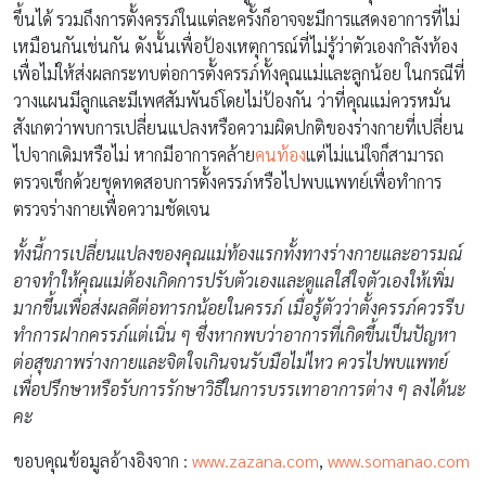
ขึ้นได้ รวมถึงการตั้งครรภ์ในแต่ละครั้งก็อาจจะมีการแสดงอาการที่ไม่
เหมือนกันเช่นกัน ดังนั้นเพื่อป้องเหตุการณ์ที่ไม่รู้ว่าตัวเองกำลังท้อง
เพื่อไม่ให้ส่งผลกระทบต่อการตั้งครรภ์ทั้งคุณแม่และลูกน้อย ในกรณีที่
วางแผนมีลูกและมีเพศสัมพันธ์โดยไม่ป้องกัน ว่าที่คุณแม่ควรหมั่น
สังเกตว่าพบการเปลี่ยนแปลงหรือความผิดปกติของร่างกายที่เปลี่ยน
ไปจากเดิมหรือไม่ หากมีอาการคล้าย
คนท้อง
แต่ไม่แน่ใจก็สามารถ
ตรวจเช็กด้วยชุดทดสอบการตั้งครรภ์หรือไปพบแพทย์เพื่อทำการ
ตรวจร่างกายเพื่อความชัดเจน
ทั้งนี้การเปลี่ยนแปลงของคุณแม่ท้องแรกทั้งทางร่างกายและอารมณ์
อาจทำให้คุณแม่ต้องเกิดการปรับตัวเองและดูแลใส่ใจตัวเองให้เพิ่ม
มากขึ้นเพื่อส่งผลดีต่อทารกน้อยในครรภ์ เมื่อรู้ตัวว่าตั้งครรภ์ควรรีบ
ทำการฝากครรภ์แต่เนิ่น ๆ ซึ่งหากพบว่าอาการที่เกิดขึ้นเป็นปัญหา
ต่อสุขภาพร่างกายและจิตใจเกินจนรับมือไม่ไหว ควรไปพบแพทย์
เพื่อปรึกษาหรือรับการรักษาวิธีในการบรรเทาอาการต่าง ๆ ลงได้นะ
คะ
ขอบคุณข้อมูลอ้างอิงจาก :
www.zazana.com
,
www.somanao.com