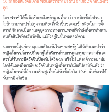
10 สิ่งของเสี่ยงติดโควิด พ่อแม่ควรระวังป้องกัน ฆ่าเชื้อโรค ก่อนถึงตัว
ลูก!
โดย ฟาวซี่
ได้ตั้งข้อสังเกตถึงหลักฐานที่พบว่า การติดเชื้อโคโรนา
ไวรัส สามารถนำไปสู่ความเสี่ยงที่เพิ่มขึ้นของผลข้างเคียงในการตั้ง
ครรภ์ ซึ่งอาจเป็นสาเหตุบุคลากรทางการแพทย์ที่กำลังตั้งครรภ์หลาย
คนตัดสินใจที่จะรับวัคซีน แม้ยังอยู่ในขั้นทดลองก็ตาม
นอกจากนี้ศูนย์ควบคุมและป้องกันโรคของสหรัฐ ได้ให้คำแนะนำว่า
หญิงตั้งครรภ์ควรปรึกษาผู้ให้บริการด้านการดูแลสุขภาพว่าตัวเอง
ควรได้รับการฉีดวัคซีนป้องกันโควิด-19 หรือไม่
แต่องค์การอนามัย
โลกได้แถลงถึงกรณีของวัคซีนในหญิงตั้งครรภ์เมื่อสัปดาห์ที่แล้ว ว่า
หญิงตั้งครรภ์ที่มีความเสี่ยงสูงที่จะได้รับเชื้อโควิด-19เท่านั้นที่ควรได้
รับการฉีดวัคซีน