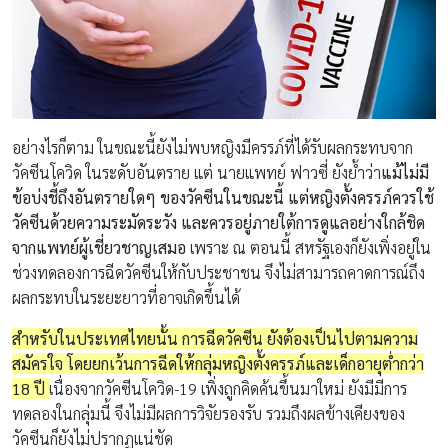
อย่างไรก็ตาม ในขณะนี้ยังไม่พบหญิงมีครรภ์ที่ได้รับผลกระทบจาก
วัคซีนโควิด ในระดับอันตราย แต่ นายแพทย์ ฟาวซี่ ยังย้ำว่า
แม้ไม่มี
ข้อบ่งชี้ถึงอันตรายใดๆ ของวัคซีนในขณะนี้ แต่หญิงตั้งครรภ์ควรใช้
วัคซีนด้วยความระมัดระวัง และควรอยู่ภายใต้การดูแลอย่างใกล้ชิด
จากแพทย์ผู้เชี่ยวชาญเสมอ
เพราะ ณ ตอนนี้ สหรัฐเองก็ยังเพิ่งอยู่ใน
ช่วงทดลองการฉีดวัคซีนให้กับประชาชน จึงไม่สามารถคาดการณ์ถึง
ผลกระทบในระยะยาวที่อาจเกิดขึ้นได้
สำหรับในประเทศไทยนั้น การฉีดวัคซีน ยังต้องเป็นไปตามความ
สมัครใจ โดยยกเว้นการฉีดให้กลุ่มหญิงตั้งครรภ์และเด็กอายุต่ำกว่า
18 ปี
เนื่องจากวัคซีนโควิด-19 เพิ่งถูกคิดค้นขึ้นมาใหม่ ยังมีมีการ
ทดลองในกลุ่มนี้ จึงไม่มีผลการวิจัยรองรับ รวมถึงผลข้างเคียงของ
วัคซีนก็ยังไม่ปรากฏแน่ชัด