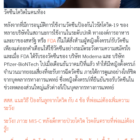
วัคซีนโควิดในคนท้อง
หลังจากที่มีการอนุมัติการใช้งานวัคซีนป้องกันไวรัสโควิด-19 ของ
หลายบริษัทในสถานะการใช้งานในระดับปกติ ทางองค์การอาหาร
และยาของสหรัฐ หรือ
FDA
ก็ไม่ได้สั่งห้ามผู้หญิงตั้งครรภ์รับวัคซีน
เพียงแต่ออกคำเตือนให้ใช้วัคซีนอย่างระมัดระวังตามความสมัครใจ
และเมื่อ FDA ได้รับรองวัคซีนของ บริษัท Moderna และ บริษัท
Pfizer-BioNTech ไปเมื่อเดือนธันวาคมปีที่แล้ว ทำให้มีหญิงตั้งครรภ์
จำนวนมากยอมเสี่ยงที่จะรับการฉีดวัคซีน ภายใต้การดูแลอย่างใกล้ชิด
จากบุคคลากรทางการแพทย์ ซึ่งหญิงตั้งครรภ์ที่ยืนยันขอรับวัคซีนใน
ช่วงทดลองส่วนใหญ่แล้วต่างก็เป็นบุคลากรทางการแพทย์
สสส. แนะวิธี ป้องกันลูกจากโควิด กับ 4 ข้อ ที่พ่อแม่ต้องเพิ่มความ
ระวัง!
ระวัง!! ภาวะ MIS-C หลังเด็กหายป่วยโควิด โรคอันตรายที่พ่อแม่ต้อง
รู้!!