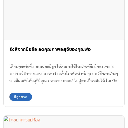
รังสีจากมือถือ ลดคุณภาพอสุจิของคุณพ่อ
เตือนคุณพ่อที่วางแผนจะมีลูก ให้ลดการใช้โทรศัพท์มือถือลง เพราะ
จากการวิจัยของแคนาดา พบว่า คลื่นโทรศัพท์ หรืออุปกรณ์สื่อสารต่างๆ
อาจมีผลทำให้อสุจิมีคุณภาพลดลง และนำไปสู่การเป็นหมันได้ โดยนัก
วิจัยจากมหาวิทยาลัยควีนส์พบว่า คลื่นแม่เหล็กไฟฟ้ามีผลต่อฮอร์โมน
มีลูกยาก