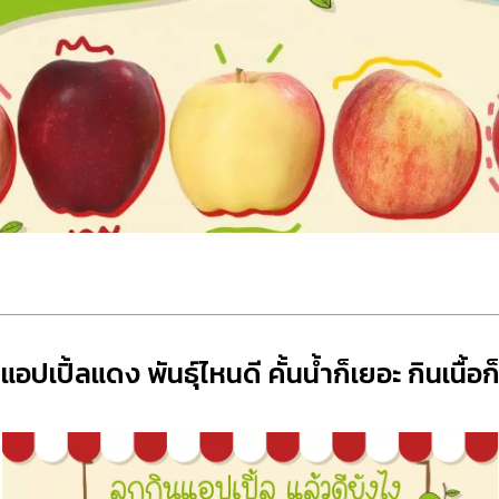
แอปเปิ้ลแดง พันธุ์ไหนดี คั้นน้ำก็เยอะ กินเนื้อ