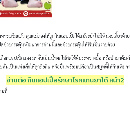
าหารเสริมแล้ว คุณแม่ลองให้ลูกกินแอปเปิ้ลได้แม้จะยังไม่มีฟันจะเคี้ยวด้วยตั
้ลช่วยกระตุ้นพัฒนาการด้านนี้และช่วยกระตุ้นให้ฟันขึ้นง่ายด้วย
อกแอปเปิ้ลแดง มาคั้นเป็นน้ำผลไม้สดให้ดื่มระหว่างมื้อ หรือนำมาต้ม/นึ
หั่นเป็นแท่งเล็กให้ลูกถือกิน หรือปั่นพร้อมเปลือกเป็นสมูทตี้ให้กินเพิ่มก
อ่านต่อ กินแอปเปิ้ลรักษาโรคแทนยาได้ หน้า2
ามที่