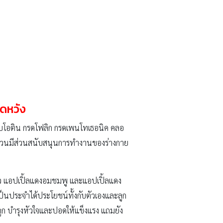
ผิดหวัง
่างไบโอติน กรดโฟลิก กรดเพนโทเธอนิค คลอ
งล้วนมีส่วนสนับสนุนการทำงานของร่างกาย
เขียว แอปเปิ้ลแดงอมชมพู และแอปเปิ้ลแดง
ป็นประจำได้ประโยชน์ทั้งกับตัวเองและลูก
ระดูก บำรุงหัวใจและปอดให้แข็งแรง แถมยัง