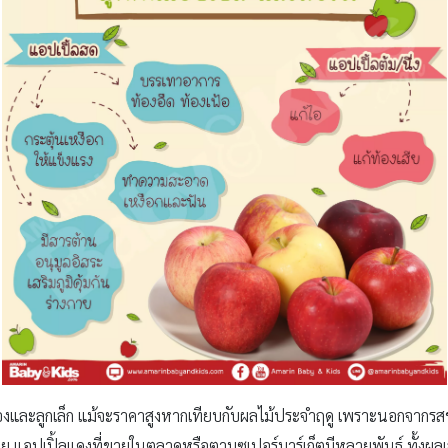
องและลูกเล็ก แม้จะราคาสูงหากเทียบกับผลไม้ประจำฤดู เพราะนอกจากรสชา
แอปเปิ้ลแดงที่ขายในตลาดหรือตามซูเปอร์มาร์เก็ตมีหลายพันธุ์ ทั้งผลเล็