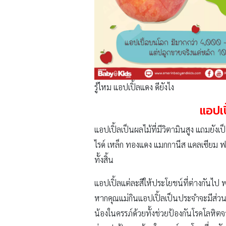
รู้ไหม แอปเปิ้ลแดง ดียังไง
แอปเปิ
แอปเปิ้ลเป็นผลไม้ที่มีวิตามินสูง แถมยั
ไรด์ เหล็ก ทองแดง แมกกานีส แคลเซียม 
ทั้งสิ้น
แอปเปิ้ลแต่ละสีให้ประโยชน์ที่ต่างกันไป 
หากคุณแม่กินแอปเปิ้ลเป็นประจำจะมีส่วนช
น้องในครรภ์ด้วยทั้งช่วยป้องกันโรคโลหิตจา