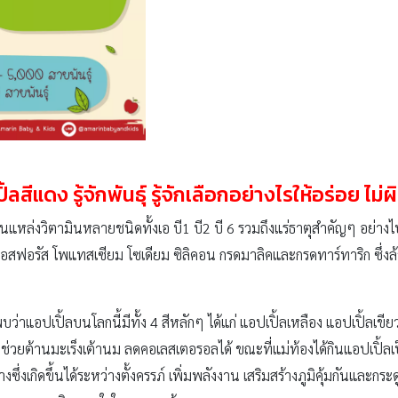
้ลสีแดง รู้จักพันธุ์ รู้จักเลือกอย่างไรให้อร่อย ไม่
งเป็นแหล่งวิตามินหลายชนิดทั้งเอ บี1 บี2 บี 6 รวมถึงแร่ธาตุสำคัญๆ อย
ฟอสฟอรัส โพแทสเซียม โซเดียม ซิลิคอน กรดมาลิคและกรดทาร์ทาริก ซึ่
พบว่าแอปเปิ้ลบนโลกนี้มีทั้ง 4 สีหลักๆ ได้แก่ แอปเปิ้ลเหลือง แอปเปิ้ล
่วยต้านมะเร็งเต้านม ลดคอเลสเตอรอลได้ ขณะที่แม่ท้องได้กินแอปเปิ้ลเ
งซึ่งเกิดขึ้นได้ระหว่างตั้งครรภ์ เพิ่มพลังงาน เสริมสร้างภูมิคุ้มกันและก