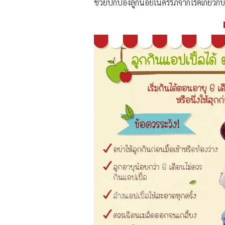
ช่วยปกป้องลูกน้อยในครรภ์จากโรคเกี่ยว