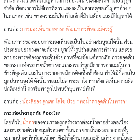
สัมผัส ดังนั้น เด็กที่มีปัญหาในการมองเห็น จะส่งผลให้การเรียนรู้ถูก
จำกัด พัฒนาการไม่ดีเท่าที่ควร และจะเป็นสาเหตุของปัญหาต่าง ๆ
ในอนาคต เช่น ขาดความมั่นใจ เป็นเด็กที่มีปมด้อย และมีปัญหาได้
อ่านต่อ :
การมองเห็นของทารก พัฒนาการที่พ่อเเม่ควรรู้
พัฒนาการของระบบการมองเห็นจะเป็นไปอย่างสมบูรณ์ได้นั้น ส่วน
ประกอบของดวงตาจะต้องสมบูรณ์ทั้งรูปร่างและการทำงาน และจอ
ตาของทารกต้องถูกกระตุ้นด้วยภาพที่คมชัด แต่หากเกิด ภาวะอุดตัน
ของระบบท่อระบายน้ำตา พ่อแม่จะพบว่าลูกมีอาการตาแฉะในตา
ข้างที่อุดตัน และในบางรายอาจมีการติดเชื้อซ้ำซ้อน ทำให้มีขี้ตาเป็น
มูกปนหนองได้ ดังนั้น พ่อแม่ไม่ควรชะล่าใจ หากสังเกตเห็นความผิด
ปกติเหล่านี้ ควรรีบพาลูกไปพบจักษุแพทย์ทันที
อ่านต่อ :
น้องลีออง ลูกเสก โลโซ ป่วย “ท่อน้ำตาอุดตันในทารก”
ภาวะท่อน้ำตาอุดตัน คืออะไร?
โดยทั่วไป
น้ำตา
ของคนเราจะถูกสร้างจากต่อมน้ำตาอย่างต่อเนื่อง
และกระจายตัวปกคลุมผิวดวงตาชั้นนอก จากนั้นจะระบายออกที่รู
ระบายน้ำตาที่บริเวณหัวตา ซึ่งมีทั้งด้านบนและด้านล่าง จากนั้นจะ