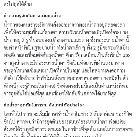
ลงไปอุดได้ด้วย
ทำความรู้จักกับทางเดินท่อน้ำตา
น้ำตาของคนเราจะมีการหลั่งออกมาจากต่อมน้ำตาอยู่ตลอดเวลา
เพื่อให้ความชุ่มชื้นแก่ดวงตา ส่วนบริเวณหัวตาจะมีรูเปิดท่อระบาย
น้ำตาอยู่ 2 รู ที่ขอบของเปลือกตาบนและล่าง ซึ่งท่อระบายน้ำตานี้
จะทำหน้าที่เป็นรูระบายน้ำ ท่อน้ำตาเล็ก ๆ ทั้ง 2 รูนี้จะรวมกันเป็น
ท่อเดียวและเชื่อมต่อกับถุงน้ำตา ซึ่งเปรียบเสมือนเป็นถังพักน้ำ และ
จากถุงน้ำตาจะมีท่อระบายน้ำตา ซึ่งเป็นท่อยาวที่ผ่านลงมาทาง
กระดูกโหนกแก้มและมาเปิดที่ภายในจมูก และไหลผ่านลงคอตาม
ลำดับ (ใช้อธิบายว่าทำไมหลังจากหยอดยาหยอดตาบางชนิดไปสัก
พักหนึ่ง จะรู้สึกขมในลำคอ) ซึ่งท่อตรงส่วนนี้เองเป็นตำแหน่งที่พบ
การอุดตันได้บ่อยที่สุด และรักษาให้กลับคืนสภาพได้ยากที่สุด
ท่อน้ำตาอุดตันในทารก..สังเกตได้อย่างไร?
โดยทั่วไป ทารกจะเริ่มมีการสร้างน้ำตาในช่วง 2 สัปดาห์แรกของชีวิต
ขึ้นไป หากพบว่ามีการอุดตันของระบบท่อระบายน้ำตา พ่อแม่จะ
สังเกตได้ว่า ลูกมีอาการ ตาแฉะ ในตาข้างที่อุดตัน และในบางรายอาจ
มีการติดเชื้อซ้ำซ้อน ทำให้มีขี้ตาเป็นมูกปนหนองได้