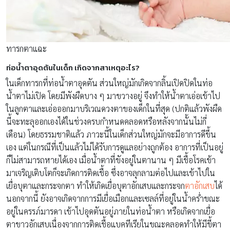
ทารกตาแฉะ
ท่อน้ำตาอุดตันในเด็ก เกิดจากสาเหตุอะไร?
ในเด็กทารกที่ท่อน้ำตาอุดตัน ส่วนใหญ่มักเกิดจากลิ้นเปิดปิดในท่อ
น้ำตาไม่เปิด โดยมีพังผืดบาง ๆ มาขวางอยู่ จึงทำให้น้ำตาเอ่อเข้าไป
ในลูกตาและเอ่อออกมาบริเวณดวงตาของเด็กในที่สุด (ปกติแล้วพังผืด
นี้จะทะลุออกเองได้ในช่วงครบกำหนดคลอดหรือหลังจากนั้นไม่กี่
เดือน) โดยธรรมชาติแล้ว ภาวะนี้ในเด็กส่วนใหญ่มักจะมีอาการดีขึ้น
เอง แต่ในกรณีที่เป็นแล้วไม่ได้รับการดูแลอย่างถูกต้อง อาการที่เป็นอยู่
ก็ไม่สามารถหายได้เอง เมื่อน้ำตาที่ขังอยู่ในตานาน ๆ มีเชื้อโรคเข้า
มาเจริญเติบโตก็จะเกิดการติดเชื้อ ซึ่งอาจลุกลามต่อไปและเข้าไปใน
เยื่อบุตาและกระจกตา ทำให้เกิดเยื่อบุตาอักเสบและกระจก
ตาอักเสบ
ได้
นอกจากนี้ ยังอาจเกิดจากการมีเยื่อเมือกและเซลล์ที่อยู่ในน้ำคร่ำขณะ
อยู่ในครรภ์มารดา เข้าไปอุดตันอยู่ภายในท่อน้ำตา หรือเกิดจากเยื่อ
ตาขาวอักเสบเนื่องจากการติดเชื้อแบคทีเรียในขณะคลอดทำให้มีขี้ตา