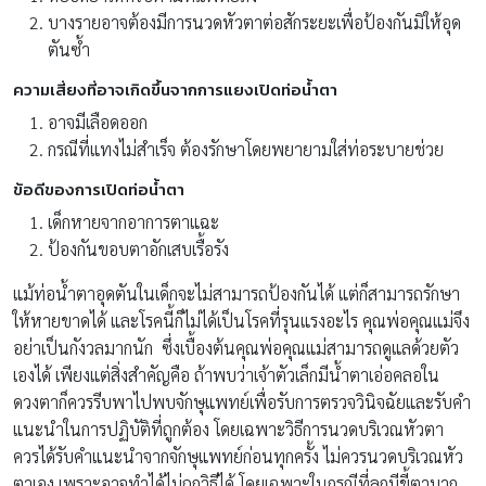
บางรายอาจต้องมีการนวดหัวตาต่อสักระยะเพื่อป้องกันมิให้อุด
ตันซ้ำ
ความเสี่ยงที่อาจเกิดขึ้นจากการแยงเปิดท่อน้ำตา
อาจมีเลือดออก
กรณีที่แทงไม่สำเร็จ ต้องรักษาโดยพยายามใส่ท่อระบายช่วย
ข้อดีของการเปิดท่อน้ำตา
เด็กหายจากอาการตาแฉะ
ป้องกันขอบตาอักเสบเรื้อรัง
แม้ท่อน้ำตาอุดตันในเด็กจะไม่สามารถป้องกันได้ แต่ก็สามารถรักษา
ให้หายขาดได้ และโรคนี้ก็ไม่ได้เป็นโรคที่รุนแรงอะไร คุณพ่อคุณแม่จึง
อย่าเป็นกังวลมากนัก ซึ่งเบื้องต้นคุณพ่อคุณแม่สามารถดูแลด้วยตัว
เองได้ เพียงแต่สิ่งสำคัญคือ ถ้าพบว่าเจ้าตัวเล็กมีน้ำตาเอ่อคลอใน
ดวงตาก็ควรรีบพาไปพบจักษุแพทย์เพื่อรับการตรวจวินิจฉัยและรับคำ
แนะนำในการปฏิบัติที่ถูกต้อง โดยเฉพาะวิธีการนวดบริเวณหัวตา
ควรได้รับคำแนะนำจากจักษุแพทย์ก่อนทุกครั้ง ไม่ควรนวดบริเวณหัว
ตาเอง เพราะอาจทำได้ไม่ถูกวิธีได้ โดยเฉพาะในกรณีที่ลูกมีขี้ตามาก