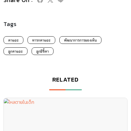
Tags
ตาแฉะ
ทารกตาแฉะ
พัฒนาการการมองเห็น
ลูกตาแฉะ
ลูกมีขี้ตา
RELATED