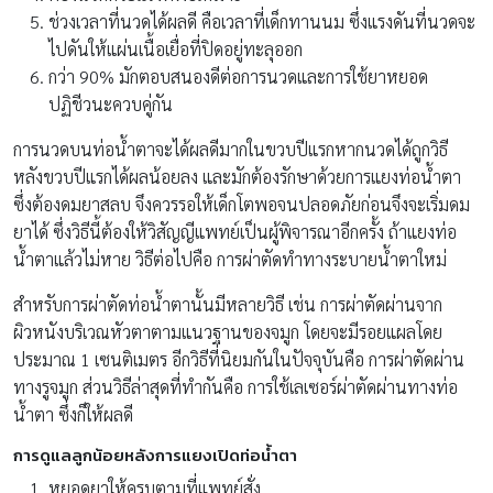
ช่วงเวลาที่นวดได้ผลดี คือเวลาที่เด็กทานนม ซึ่งแรงดันที่นวดจะ
ไปดันให้แผ่นเนื้อเยื่อที่ปิดอยู่ทะลุออก
กว่า 90% มักตอบสนองดีต่อการนวดและการใช้ยาหยอด
ปฏิชีวนะควบคู่กัน
การนวดบนท่อน้ำตาจะได้ผลดีมากในขวบปีแรกหากนวดได้ถูกวิธี
หลังขวบปีแรกได้ผลน้อยลง และมักต้องรักษาด้วยการแยงท่อน้ำตา
ซึ่งต้องดมยาสลบ จึงควรรอให้เด็กโตพอจนปลอดภัยก่อนจึงจะเริ่มดม
ยาได้ ซึ่งวิธีนี้ต้องให้วิสัญญีแพทย์เป็นผู้พิจารณาอีกครั้ง ถ้าแยงท่อ
น้ำตาแล้วไม่หาย วิธีต่อไปคือ การผ่าตัดทำทางระบายน้ำตาใหม่
สำหรับการผ่าตัดท่อน้ำตานั้นมีหลายวิธี เช่น การผ่าตัดผ่านจาก
ผิวหนังบริเวณหัวตาตามแนวฐานของจมูก โดยจะมีรอยแผลโดย
ประมาณ 1 เซนติเมตร อีกวิธีที่นิยมกันในปัจจุบันคือ การผ่าตัดผ่าน
ทางรูจมูก ส่วนวิธีล่าสุดที่ทำกันคือ การใช้เลเซอร์ผ่าตัดผ่านทางท่อ
น้ำตา ซึ่งก็ให้ผลดี
การดูแลลูกน้อยหลังการแยงเปิดท่อน้ำตา
หยอดยาให้ครบตามที่แพทย์สั่ง