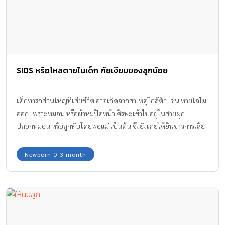
SIDS หรือไหลตายในเด็ก ภัยเงียบของลูกน้อย
เด็กทารกส่วนใหญ่ที่เสียชีวิต อาจเกิดจากสาเหตุใกล้ตัว เช่น หายใจไม่
ออก เพราะหมอน หรือผ้าห่มปิดหน้า ศีรษะเข้าไปอยู่ในสายผูก
ปลอกหมอน หรือถูกทับโดยพ่อแม่ เป็นต้น ซึ่งยังเคยได้ยินข่าวการเสีย
ชีวิตของทารกจากสาเหตุเหล่านี้อยู่เป็นระยะๆ คุณพ่อ คุณแม่จึงต้อง
ป้องกันอาการ ไหลตายในเด็ก เพื่อไม่ให้ลูกน้อยเสียชีวิต
Newborn 0-3 month