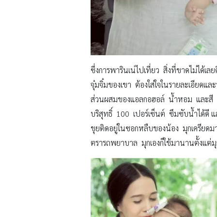
ซึ่งการพารินเน่ไปเที่ยว สิ่งที่ขาดไม่ไ
จุ๋มจิ๋มของเขา ต้องใส่ใจในรายละเอียดแล
ส่วนผสมของแอลกอฮอล์ น้ำหอม และสี ที่
บริสุทธิ์ 100 เปอร์เซ็นต์ ซึมซับน้ำได้ดี 
ขุยติดอยู่ในซอกหลืบของน้อง มุกเครียด
ตรารถพยาบาล มุกเองก็ใช้มานานตั้งแต่