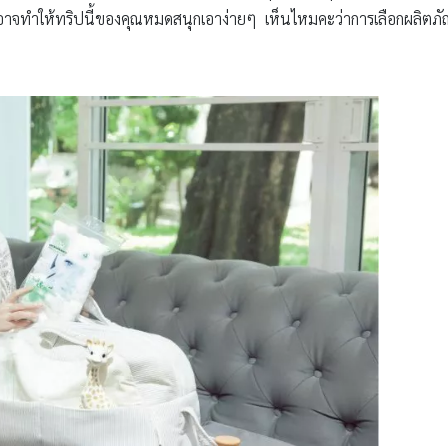
าจทำให้ทริปนี้ของคุณหมดสนุกเอาง่ายๆ เห็นไหมคะว่าการเลือกผลิตภัณฑ์ที