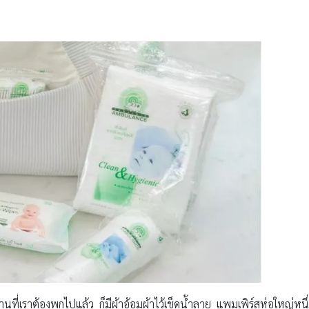
ที่เราต้องพกไปแล้ว ก็มีผ้าอ้อมผ้าไว้เช็ดน้ำลาย แพมเพิร์สห่อใหญ่หนึ่