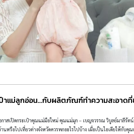
ป๋าแม่ลูกอ่อน…กับผลิตภัณฑ์ทำความสะอาดที่
กาสเปิดกระเป๋าคุณแม่มือใหม่ คุณแม่มุก – เบญจวรรณ วิบูลย์มาลีรัตน์ คุ
บ้านหรือไปเที่ยวต่างจังหวัดควรพกอะไรไปบ้าง เผื่อเป็นไอเดียให้กับคุณ