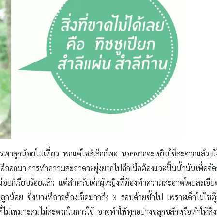
าลูกน้อยไปเที่ยว พกแค่ไซส์เล็กก็พอ นอกจากจะหยิบใช้สะดวกแล้ว ยัง
ดอึออกมา การทำความสะอาดจะยุ่งยากไปอีกเมื่อต้องแวะปั๊มน้ำมันเพื่อจัด
หน่อยก็เรียบร้อยแล้ว แต่สำหรับเด็กผู้หญิงที่ต้องทำความสะอาดโดยละเอี
ลูกน้อย ซึ่งบางทีอาจต้องเช็ดมากถึง 3 รอบด้วยซ้ำไป เพราะเด็กไม่ใช่ตุ๊
ที่ไม่เหมาะสมไม่สะดวกในการใช้ อาจทำให้ทุกอย่างขลุกขลักหรือทำให้สิ่ง