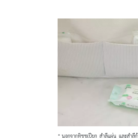
“ นอกจากทิชชูเปียก สำลีแผ่น และสำลีก้าน