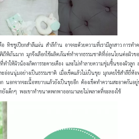
ด้เลยคือ ทิชชูเปียกสำลีแผ่น สำลีก้าน อาจจะด้วยความที่เรามีลูกสาว ก
ะพิถีพิถันมาก มุกจึงเลือกใช้ผลิตภัณฑ์ทำจากธรรมชาติที่อ่อนโยนต่อผิวข
ทำให้ผิวน้องเกิดการระคายเคือง และไม่ทำลายความชุ่มชื้นของผิวลูก 
และอ่อนนุ่มอย่างเป็นธรรมชาติ เมื่อเช็ดแล้วไม่เป็นขุย มุกเคยใช้สำลียี่ห
มาก นอกจากจะเนื้อหยาบแล้วยังเป็นขุยอีก ต้องเช็ดทำความสะอาดกันอยู
มุกยังเด็กๆ พอเขาทำขนาดพกพาออกมาเลยไม่พลาดที่จะลองใช้