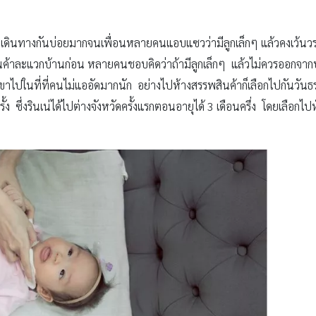
ะ เดินทางกันบ่อยมากจนเพื่อนหลายคนแอบแซวว่ามีลูกเล็กๆ แล้วคงเว้นวร
รพสินค้าละแวกบ้านก่อน หลายคนชอบคิดว่าถ้ามีลูกเล็กๆ แล้วไม่ควรออกจากบ
าไปในที่ที่คนไม่แออัดมากนัก อย่างไปห้างสรรพสินค้าก็เลือกไปกันวันธ
้ง ซึ่งรินเน่ได้ไปต่างจังหวัดครั้งแรกตอนอายุได้ 3 เดือนครึ่ง โดยเลือ