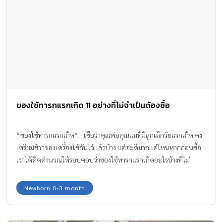
ของใช้ทารกแรกเกิด 11 อย่างที่ไม่จำเป็นต้องซื้อ
“ของใช้ทารกแรกเกิด”…เชื่อว่าคุณพ่อคุณแม่ที่มีลูกเล็กวัยแรกเกิด คง
เตรียมข้าวของเครื่องใช้กันไว้แล้วบ้าง แต่จะดีมากแค่ไหนหากก่อนซื้อ
เราได้คิดคำนวณให้รอบคอบว่าของใช้ทารกแรกเกิดอะไรบ้างที่ไม่
จำเป็นซื้อมาใช้ ทีมงาน Amarin Baby & Kids มี 11 ของใช้ทารกแรก
เกิด ที่ไม่จำเป็นต้องซื้อ ช่วยให้พ่อแม่ลูกอ่อนมือใหม่ได้ประหยัดเงินใน
Newborn 0-3 month
กระเป๋า และพื้นที่วางของในบ้าน มาฝากกันค่ะ