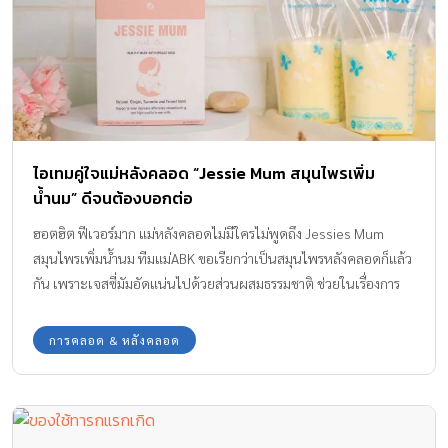
ไอเทมคู่ใจแม่หลังคลอด “Jessie Mum สมุนไพรเพิ่ม
น้ำนม” ดีจนต้องบอกต่อ
ฮอตฮิต ฟีเวอร์มาก แม่หลังคลอดไม่มีใครไม่พูดถึง Jessies Mum
สมุนไพรเพิ่มน้ำนม ทีมแม่ABK ขอเรียกว่าเป็นสมุนไพรหลังคลอดก็แล้ว
กัน เพราะเจสซี่มัมอัดแน่นไปด้วยส่วนผสมธรรมชาติ ช่วยในเรื่องการ
ฟื้นฟูบำรุงร่างกาย บำรุงน้ำนมให้มาดี ได้ทั้งปริมาณและคุณภาพ
การคลอด & หลังคลอด