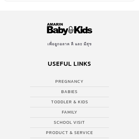
ทางและทีมสหวิชาชีพ พร้อมด้วยเครื่องมือแพทย์ที่ทันสมัย พร้อม
ให้การดูแลรักษาอย่างใกล้ชิด หน่วยอภิบาลทารกแรกเกิดวิกฤต (NICU)
เป็นแผนกเตรียมพร้อมสำหรับทารกในกรณีมารดาที่มีภาวะตั้งครรภ์
เสี่ยงสูง ดูแลทารกแรกเกิดที่ต้องการการรักษาและการดูแลอย่างใกล้ชิด
เช่น ทารกเกิดก่อนกำหนด ทารกแฝด ทารกที่ตรวจพบมีความผิดปกติ
ขณะมารดาตั้งครรภ์ ทารกแรกเกิดที่มีน้ำหนักตัวน้อยกว่าหรือมากกว่า
เพื่อลูกฉลาด ดี และ มีสุข
เกณฑ์ปกติ ทารกมีอาการผิดปกติ ช่วงมารดาใกล้คลอดหรือช่วงแรกเกิด
ทีม NICU มีความชำนาญเฉพาะทางในการดูแลทารกคลอด ด้วยอุปกรณ์
USEFUL LINKS
เครื่องมือ และเทคโนโลยีที่ทันสมัย พร้อมวางแผนดูแลทารกให้
ปลอดภัยอย่างสุดความสามารถ กุมารแพทย์สาขาทารกแรกเกิดและปริ
PREGNANCY
กำเนิดทำงานร่วมกับสูติแพทย์ และทีมพยาบาลเฉพาะทาง กู้ชีพทารก
แรกเกิด ควบคุมการติดเชื้อ ปรับอุณหภูมิร่างกายทารก ให้สารน้ำ สาร
BABIES
อาหาร และโภชนาการที่เหมาะสม อุปกรณ์และเครื่องมือที่ทันสมัยใน
TODDLER & KIDS
การดูแลรักษา อาทิ ตู้อบ เครื่องส่องไฟรักษาภาวะตัวเหลืองในทารกแรก
FAMILY
เกิด เครื่องให้ออกซิเจนแก่ทารก เครื่องช่วยหายใจด้วยแรงดันบวก
เครื่องช่วยหายใจ หน่วยส่งเสริมการเลี้ยงลูกด้วยนมแม่ (คลินิกนมแม่)
SCHOOL VISIT
ทีมแพทย์และพยาบาล สูติแพทย์ผู้เชี่ยวชาญสาขาเวชศาสตร์มารดา
PRODUCT & SERVICE
และทารกในครรภ์ (maternal-fetal medicine […]