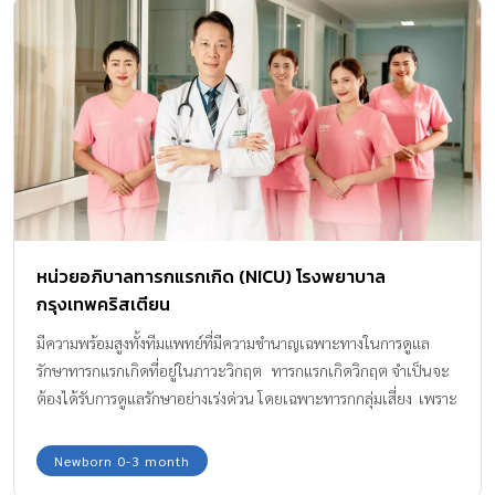
หน่วยอภิบาลทารกแรกเกิด (NICU) โรงพยาบาล
กรุงเทพคริสเตียน
มีความพร้อมสูงทั้งทีมแพทย์ที่มีความชำนาญเฉพาะทางในการดูแล
รักษาทารกแรกเกิดที่อยู่ในภาวะวิกฤต ทารกแรกเกิดวิกฤต จำเป็นจะ
ต้องได้รับการดูแลรักษาอย่างเร่งด่วน โดยเฉพาะทารกกลุ่มเสี่ยง เพราะ
อาจมีภาวะแทรกซ้อนรุนแรงถึงขั้นเสียชีวิตได้ โรงพยาบาล
กรุงเทพคริสเตียนจึงให้ความสำคัญและมีหน่วยอภิบาลดูแลทารกแรก
Newborn 0-3 month
เกิด (Neonatal Intensive Care Unit : NICU) ที่มีกุมารแพทย์เฉพาะ