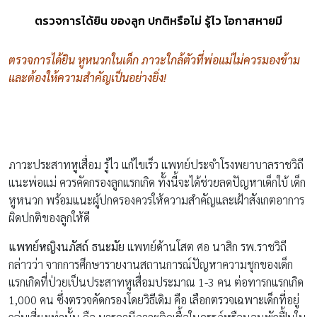
ตรวจการได้ยิน ของลูก ปกติหรือไม่ รู้ไว โอกาสหายมี
ตรวจการได้ยิน หูหนวกในเด็ก ภาวะใกล้ตัวที่พ่อแม่ไม่ควรมองข้าม
และต้องให้ความสำคัญเป็นอย่างยิ่ง!
ภาวะประสาทหูเสื่อม รู้ไว แก้ไขเร็ว แพทย์ประจำโรงพยาบาลราชวิถี
แนะพ่อแม่ ควรคัดกรองลูกแรกเกิด ทั้งนี้จะได้ช่วยลดปัญหาเด็กใบ้ เด็ก
หูหนวก พร้อมแนะผู้ปกครองควรให้ความสำคัญและเฝ้าสังเกตอาการ
ผิดปกติของลูกให้ดี
แพทย์หญิงนภัสถ์ ธนะมัย
แพทย์ด้านโสต ศอ นาสิก รพ.ราชวิถี
กล่าวว่า จากการศึกษารายงานสถานการณ์ปัญหาความชุกของเด็ก
แรกเกิดที่ป่วยเป็นประสาทหูเสื่อมประมาณ 1-3 คน ต่อทารกแรกเกิด
1,000 คน ซึ่งตรวจคัดกรองโดยวิธีเดิม คือ เลือกตรวจเฉพาะเด็กที่อยู่