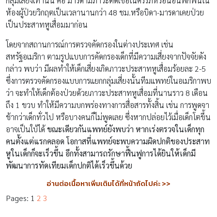
กลุ่มเสี่ยงเท่านั้น คือ มารดามีภาวะติดเชื้อในครรภ์หรือนอนพักฟื้นใน
ห้องผู้ป่วยวิกฤตเป็นเวลานานกว่า 48 ชม.หรือบิดา-มารดาเคยป่วย
เป็นประสาทหูเสื่อมมาก่อน
โดยจากสถานการณ์การตรวจคัดกรองในต่างประเทศ เช่น
สหรัฐอเมริกา ตามรูปแบบการคัดกรองเด็กที่มีความเสี่ยงจากปัจจัยดัง
กล่าว พบว่า มีผลทำให้เด็กเสี่ยงเกิดภาวะประสาทหูเสื่อมร้อยละ 2-5
ซึ่งการตรวจคัดกรองแบบการแยกกลุ่มเสี่ยงนั้นทีมแพทย์ในอเมริกาพบ
ว่า จะทำให้เด็กต้องป่วยด้วยภาวะประสาทหูเสื่อมที่นานราว 8 เดือน
ถึง 1 ขวบ ทำให้มีความบกพร่องทางการสื่อสารทั้งสิ้น เช่น การพูดจา
ช้ากว่าเด็กทั่วไป หรือบางคนก็ไม่พูดเลย ซึ่งหากปล่อยไว้เมื่อเด็กโตขึ้น
อาจเป็นใบ้ได้
ขณะเดียวกันแพทย์ยังพบว่า หากเร่งตรวจในเด็กทุก
คนตั้งแต่แรกคลอด โอกาสที่แพทย์จะพบความผิดปกติของประสาท
หูในเด็กก็จะเร็วขึ้น อีกทั้งสามารถรักษาฟื้นฟูการได้ยินให้เด็กมี
พัฒนาการทัดเทียมเด็กปกติได้เร็วขึ้นด้วย
อ่านต่อเนื้อหาเพิ่มเติมได้ที่หน้าถัดไปค่ะ >>
Pages:
1
2
3