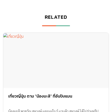
RELATED
เที่ยวญี่ปุ่น ตาม “น้องมะลิ” ที่อันปังแมน
น้องมะลิ พาขวัญ สหวงษ์ และแม่โบว์ แวนด้า สหวงษ์ ได้ไปร่วมทริป