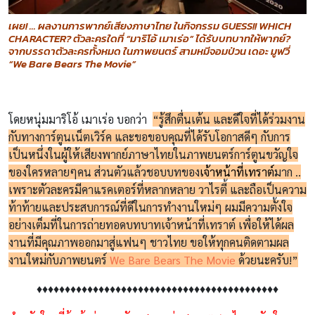
เผย! … ผลงานการพากย์เสียงภาษาไทย ในกิจกรรม GUESS!! WHICH
CHARACTER? ตัวละครใดที่ “มาริโอ้ เมาเร่อ” ได้รับบทบาทให้พากย์?
จากบรรดาตัวละครทั้งหมด ในภาพยนตร์ สามหมีจอมป่วน เดอะ มูฟวี่
“We Bare Bears The Movie”
โดยหนุ่มมาริโอ้ เมาเร่อ บอกว่า
“รู้สึกตื่นเต้น และดีใจที่ได้ร่วมงาน
กับทางการ์ตูนเน็ตเวิร์ค และขอขอบคุณที่ได้รับโอกาสดีๆ กับการ
เป็นหนึ่งในผู้ให้เสียงพากย์ภาษาไทยในภาพยนตร์การ์ตูนขวัญใจ
ของใครหลายๆคน ส่วนตัวแล้วชอบบทของ
เจ้าหน้าที่เทราต์
มาก ..
เพราะตัวละครมีคาแรคเตอร์ที่หลากหลาย วาไรตี้ และถือเป็นความ
ท้าท้ายและประสบการณ์ที่ดีในการทำงานใหม่ๆ ผมมีความตั้งใจ
อย่างเต็มที่ในการถ่ายทอดบทบาทเจ้าหน้าที่เทราต์ เพื่อให้ได้ผล
งานที่มีคุณภาพออกมาสู่แฟนๆ ชาวไทย ขอให้ทุกคนติดตามผล
งานใหม่กับภาพยนตร์
We Bare Bears The Movie
ด้วยนะครับ!”
♦♦♦♦♦♦♦♦♦♦♦♦♦♦♦♦♦♦♦♦♦♦♦♦♦♦♦♦♦♦♦♦♦♦♦♦♦♦♦♦♦♦♦