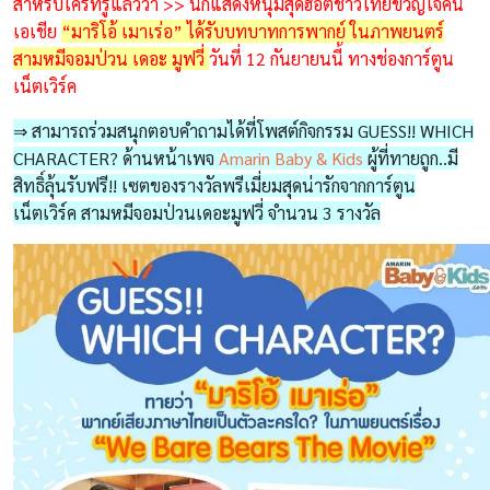
สำหรับใครที่รู้แล้วว่า >> นักแสดงหนุ่มสุดฮอตชาวไทยขวัญใจคน
เอเชีย
“มาริโอ้ เมาเร่อ” ได้รับบทบาทการพากย์ ในภาพยนตร์
สามหมีจอมป่วน เดอะ มูฟวี่
วันที่ 12 กันยายนนี้ ทางช่องการ์ตูน
เน็ตเวิร์ค
⇒ สามารถร่วมสนุกตอบคำถามได้ที่โพสต์กิจกรรม GUESS!! WHICH
CHARACTER? ด้านหน้าเพจ
Amarin Baby & Kids
ผู้ที่ทายถูก..มี
สิทธิ์ลุ้นรับฟรี!! เซตของรางวัลพรีเมี่ยมสุดน่ารักจากการ์ตูน
เน็ตเวิร์ค สามหมีจอมป่วนเดอะมูฟวี่ จำนวน 3 รางวัล