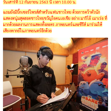
วันเสาร์ที่ 12 กันยายน 2563 นี้ เวลา 10.00 น.
แถมยังมีบิ๊กเซอร์ไพรส์สำหรับแฟนชาวไทย ด้วยการคว้าตัวนัก
แสดงหนุ่มสุดฮอตชาวไทยขวัญใจคนเอเชีย อย่าง มาริโอ้ เมาเร่อ ที่
มากด้วยผลงานการแสดงทั้งละคร ภาพยนตร์และซีรีส์ มาร่วมให้
เสียงพากย์ในภาพยนตร์อีกด้วย