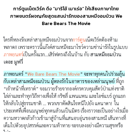
การ์ตูนเน็ตเวิร์ค ดึง “มาริโอ้ เมาเร่อ” ให้เสียงภาษาไทย
ภาพยนตร์ผจญภัยสุดแสนน่ารักของสามหมีจอมป่วน We
Bare Bears The Movie
ใครที่หลงรักเหล่าสามหมีจอมป่วนจาก
การ์ตูน
เน็ตเวิร์คต้องห้าม
พลาด!! เพราะคราวนี้แก๊งค์สามหมีจะมาโชว์ความซ่าน่ารักในรูปแบบ
ภาพยนตร์
เป็นครั้งแรก…เสิร์ฟตรงถึงในบ้าน กับ
สามหมีจอมป่วน
เดอะ มูฟวี่
ภาพยนตร์ “
We Bare Bears The Movie
” จะพาทุกคนไปร่วมลุ้น
กับเหล่าสามหมีจอมป่วน ผู้หลงรักในอาหารของเหล่ามนุษย์
ที่ถูก
“เจ้าหน้าที่เทราต์” จอมวายร้ายจากองค์กรควบคุมสัตว์ป่าแห่งชาติ
ไล่ล่าและทำทุกวิถีทางเพื่อให้ กริซลี่ แพนแพน และไอซ์แบร์ ถูกแยก
ให้กลับไปสู่ธรรมชาติ … พวกเขาตัดสินใจหนีไปยัง แคนาดา! ใน
ประเทศที่เพื่อนมนุษย์ทุกคนล้วนเป็นมิตร เรื่องราวจะเป็นอย่างไรเมื่อ
ความหวาดกลัวก้าวเข้ามาสู่บ้านที่แสนอบอุ่นของสามหมี เส้นทางที่
เต็มไปด้วยอุปสรรค์และความท้าทาย จะจบลงอย่างมีความสุขหรือ