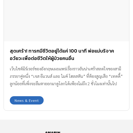
สุดเศร้า! ทารกมีชีวิตอยู่ได้แค่ 100 นาที พ่อแม่บริจาค
อวัยวะเพื่อต่อชีวิตให้ผู้ป่วยคนอื่น
เว็บไซต์มิร์เรอร์ของอังกฤษเผยแพร่เรื่องราวอันน่าเศร้าสลดใจของสามี
ภรรยาคู่หนึ่ง “เจส อีแวนส์ และ ไมค์ โฮลสตัน” ที่ต้องสูญเสีย “เทดดี้”
ลูกน้อยที่เพิ่งจะลืมตาออกมาดูโลกได้เพียงไม่ถึง 2 ชั่วโมงเท่านั้นไป
เนื่องด้วยเกิดมาพร้อมกับสภาวะที่เรียกว่า “อเนนเซฟาลี” หรือสภาวะ
ไร้สมองใหญ่ ทำให้ทั้งสมองและหัวกะโหลกไม่สามารถเจริญเติบโตได้
News & Event
ถือเป็นความผิดปกติที่หายาก ในช่วงที่เจสท้องลูกฝาแฝด 2 คน ซึ่งก็คือ
เท็ดดี้และพี่ชายชื่อโนอาห์ ได้ 12 สัปดาห์ แพทย์ก็มาแจ้งข่าวร้ายให้
ทราบว่าเทดดี้เป็นภาวะไร้สมองใหญ่ เธอและสามีจะมีเวลาอยู่กับลูกได้
อีกไม่นาน ฉะนั้นแล้ว ไม่ถึง 2 ชั่วโมงหลังจากที่เทดดี้คลอดออกมา เจส