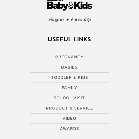
และไมค์จึงตัดสินใจที่จะทำให้ช่วงเวลาอันสั้นกลายเป็นความทรงจำที่มี
ค่าและพิเศษที่สุด ด้วยการบริจาคอวัยวะของลูกให้กับทางการแพทย์
เพื่อที่จะได้นำไปใช้ต่อชีวิตเพื่อนมนุษย์คนอื่นๆอีกต่อไป ซึ่งถือเป็นการ
เพื่อลูกฉลาด ดี และ มีสุข
ตัดสินใจที่กล้าหาญมาก ทำให้แม้ครั้งนี้คู่สามีภรรยาจะสูญเสียลูกชายไป
แต่นั่นก็ไม่ใช่ความสูญเปล่า ทั้งหมดนี้ทำให้เทดดี้ได้ชื่อว่าเป็นผู้บริจาค
USEFUL LINKS
อวัยวะที่อายุน้อยที่สุดในอังกฤษ และทางครอบครัวยังได้ได้รับใบ
ประกาศเกียรติคุณในพิธี “Pride of Britain” (ความภาคภูมิใจแห่ง
PREGNANCY
อังกฤษ) ของหนังสือพิมพ์เดลีมิร์เรอร์อีกด้วย ท่ามกลางน้ำตาแห่งความ
ซาบซึ้งของบรรดาคนที่มาร่วมงาน “เป็นเวลาที่สั้นๆเพียง 100 นาทีที่ลูก
BABIES
มีชีวิตอยู่กับเรา แต่มันก็เป็นช่วงเวลาที่มีค่าที่สุด มันผ่านไปเร็วมาก” เจ
TODDLER & KIDS
สกล่าว ที่มา : Mirror ขอบคุณข้อมูลและภาพจาก
FAMILY
: www.khaosod.co.th
SCHOOL VISIT
PRODUCT & SERVICE
VIDEO
AWARDS