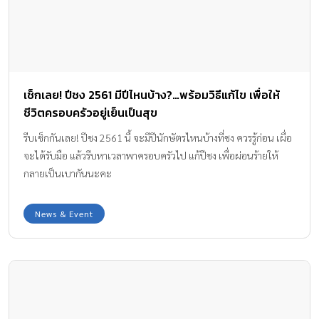
เช็กเลย! ปีชง 2561 มีปีไหนบ้าง?…พร้อมวิธีแก้ไข เพื่อให้
ชีวิตครอบครัวอยู่เย็นเป็นสุข
รีบเช็กกันเลย! ปีชง 2561 นี้ จะมีปีนักษัตรไหนบ้างที่ชง ควรรู้ก่อน เผื่อ
จะได้รับมือ แล้วรีบหาเวลาพาครอบครัวไป แก้ปีชง เพื่อผ่อนร้ายให้
กลายเป็นเบากันนะคะ
News & Event