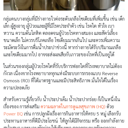
กลุ่มคนบางกลุ่มที่มีร่างกายไวต่อระดับเกลือโซเดียมที่เพิ่มขึ้น เช่น เด็ก
เล็ก ผู้สูงอายุ ผู้ป่วยและผู้ที่มีโรคประจำตัว เช่น โรคไต หัวใจ เบา
หวาน ความดันโลหิต ตลอดจนผู้ป่วยโรคทางสมอง และสัตว์เลี้ยง
ขนาดเล็ก ไม่ควรบริโภคเกลือ โซเดียมมากเกินไป และควรเพิ่มความ
ระมัดระวังในการดื่มน้ำประปาช่วงนี้ หากร่างกายได้รับปริมาณเกลือ
และโซเดียมมากไป อาจจะส่งผลเสียกับภาวะของโรคที่เป็นอยู่ได้
ในส่วนของกลุ่มผู้ป่วยโรคไตที่รับบริการฟอกไตที่โรงพยาบาลไม่ต้อง
กังวล เนื่องจากโรงพยาบาลทุกแห่งมีระบบการกรองแบบ Reverse
Osmosis (RO) ที่ได้มาตรฐานและมีประสิทธิภาพ มั่นใจได้ในเรื่อง
ความปลอดภัย
สำหรับความรู้เกี่ยวกับ น้ำประปาเค็ม น้ำประปากร่อย ก็เป็นหนึ่งใน
เรื่องของ การส่งเสริม
ความฉลาดในการดูแลสุขภาพ (HQ)
ด้วย
Power BQ
เช่น การปลูกฝังเรื่องการกินอาหารให้ครบ 5 หมู่ เลือกรับ
ประทานอาหารที่ดีมีประโยชน์ ให้ลูกได้มีกิจกรรม หรือ ออกกำลังกาย
สม่ำเสมอ และนอนพักผ่อนให้เพียงพอ ตลอดจนดูแลรักษาความ