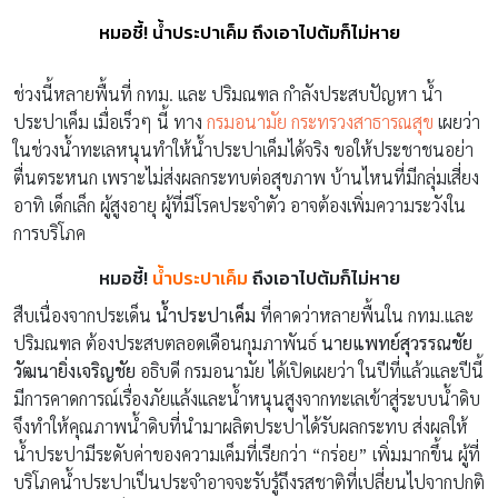
หมอชี้! น้ำประปาเค็ม ถึงเอาไปต้มก็ไม่หาย
ช่วงนี้หลายพื้นที่ กทม. และ ปริมณฑล กำลังประสบปัญหา น้ำ
ประปาเค็ม เมื่อเร็วๆ นี้ ทาง
กรมอนามัย กระทรวงสาธารณสุข
เผยว่า
ในช่วงน้ำทะเลหนุนทำให้น้ำประปาเค็มได้จริง ขอให้ประชาชนอย่า
ตื่นตระหนก เพราะไม่ส่งผลกระทบต่อสุขภาพ บ้านไหนที่มีกลุ่มเสี่ยง
อาทิ เด็กเล็ก ผู้สูงอายุ ผู้ที่มีโรคประจำตัว อาจต้องเพิ่มความระวังใน
การบริโภค
หมอชี้!
น้ำประปาเค็ม
ถึงเอาไปต้มก็ไม่หาย
สืบเนื่องจากประเด็น
น้ำประปาเค็ม
ที่คาดว่าหลายพื้นใน กทม.และ
ปริมณฑล ต้องประสบตลอดเดือนกุมภาพันธ์
นายแพทย์สุวรรณชัย
วัฒนายิ่งเจริญชัย
อธิบดี กรมอนามัย ได้เปิดเผยว่า ในปีที่แล้วและปีนี้
มีการคาดการณ์เรื่องภัยแล้งและน้ำหนุนสูงจากทะเลเข้าสู่ระบบน้ำดิบ
จึงทำให้คุณภาพน้ำดิบที่นำมาผลิตประปาได้รับผลกระทบ ส่งผลให้
น้ำประปามีระดับค่าของความเค็มที่เรียกว่า “กร่อย” เพิ่มมากขึ้น ผู้ที่
บริโภคน้ำประปาเป็นประจำอาจจะรับรู้ถึงรสชาติที่เปลี่ยนไปจากปกติ