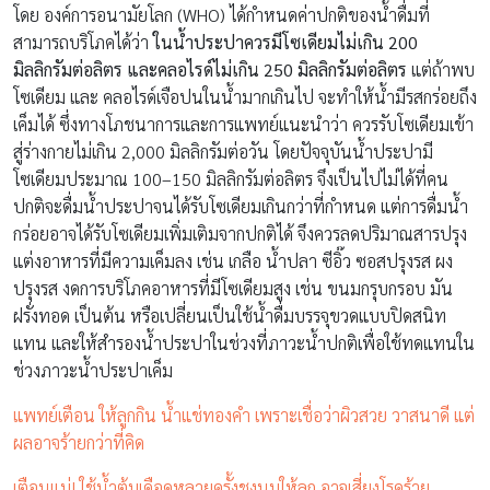
โดย องค์การอนามัยโลก (WHO) ได้กำหนดค่าปกติของน้ำดื่มที่
สามารถบริโภคได้ว่า
ในน้ำประปาควรมีโซเดียมไม่เกิน 200
มิลลิกรัมต่อลิตร และคลอไรด์ไม่เกิน 250 มิลลิกรัมต่อลิตร
แต่ถ้าพบ
โซเดียม และ คลอไรด์เจือปนในน้ำมากเกินไป จะทำให้น้ำมีรสกร่อยถึง
เค็มได้ ซึ่งทางโภชนาการและการแพทย์แนะนำว่า ควรรับโซเดียมเข้า
สู่ร่างกายไม่เกิน 2,000 มิลลิกรัมต่อวัน โดยปัจจุบันน้ำประปามี
โซเดียมประมาณ 100–150 มิลลิกรัมต่อลิตร จึงเป็นไปไม่ได้ที่คน
ปกติจะดื่มน้ำประปาจนได้รับโซเดียมเกินกว่าที่กำหนด แต่การดื่มน้ำ
กร่อยอาจได้รับโซเดียมเพิ่มเติมจากปกติได้ จึงควรลดปริมาณสารปรุง
แต่งอาหารที่มีความเค็มลง เช่น เกลือ น้ำปลา ซีอิ๊ว ซอสปรุงรส ผง
ปรุงรส งดการบริโภคอาหารที่มีโซเดียมสูง เช่น ขนมกรุบกรอบ มัน
ฝรั่งทอด เป็นต้น หรือเปลี่ยนเป็นใช้น้ำดื่มบรรจุขวดแบบปิดสนิท
แทน และให้สำรองน้ำประปาในช่วงที่ภาวะน้ำปกติเพื่อใช้ทดแทนใน
ช่วงภาวะน้ำประปาเค็ม
แพทย์เตือน ให้ลูกกิน น้ำแช่ทองคำ เพราะเชื่อว่าผิวสวย วาสนาดี แต่
ผลอาจร้ายกว่าที่คิด
เตือนแม่! ใช้น้ำต้มเดือดหลายครั้งชงนมให้ลูก อาจเสี่ยงโรคร้าย