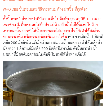
WHO เผย! ขั้นตอนและ วิธีการชงนม ล้าง ฆ่าเชื้อ ที่ถูกต้อง
ทั้งนี้ หากนำน้ำประปาที่มีความเค็มไปต้มด้วยอุณหภูมิที่ 100 องศา
เซลเซียส สิ่งที่จะระเหยไปคือน้ำ แต่ตัวเกลือนั้นไม่ได้ระเหยไปด้วย
เพราะฉะนั้น การทำให้น้ำระเหยออกไปมากเท่าไร ก็ยิ่งทำให้สัดส่วน
ของความเค็ม หรือความกร่อยเพิ่มมากยิ่งขึ้น
เช่น จากเดิมน้ำ 1 ลิตรมี
เกลือ 200 มิลลิกรัม แต่เมื่อผ่านการต้มจนน้ำระเหย จะทำให้เหลือน้ำ
น้อยกว่า 1 ลิตร แต่มีเกลือ 200 มิลลิกรัมเท่าเดิม ดังนั้นการนำ น้ำ
ประปาที่มีรสเค็มรสกร่อยไปต้มจึงไม่ช่วยให้น้ำหายเค็มได้