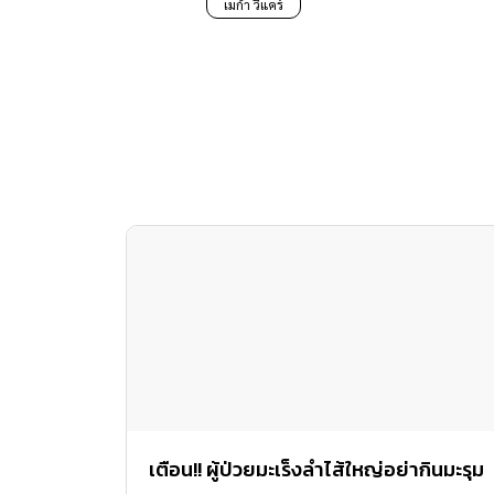
เมก้า วีแคร์
เตือน!! ผู้ป่วยมะเร็งลำไส้ใหญ่อย่ากินมะรุม